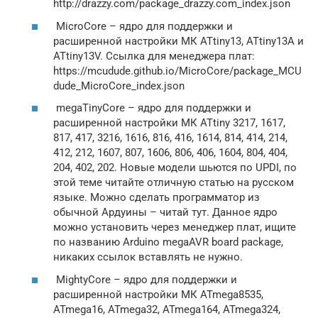
http://drazzy.com/package_drazzy.com_index.json
MicroCore – ядро для поддержки и
расширенной настройки МК ATtiny13, ATtiny13A и
ATtiny13V. Ссылка для менеджера плат:
https://mcudude.github.io/MicroCore/package_MCU
dude_MicroCore_index.json
megaTinyCore – ядро для поддержки и
расширенной настройки МК ATtiny 3217, 1617,
817, 417, 3216, 1616, 816, 416, 1614, 814, 414, 214,
412, 212, 1607, 807, 1606, 806, 406, 1604, 804, 404,
204, 402, 202. Новые модели шьются по UPDI, по
этой теме читайте отличную статью на русском
языке. Можно сделать программатор из
обычной Ардуины – читай тут. Данное ядро
можно установить через менеджер плат, ищите
по названию Arduino megaAVR board package,
никаких ссылок вставлять не нужно.
MightyCore – ядро для поддержки и
расширенной настройки МК ATmega8535,
ATmega16, ATmega32, ATmega164, ATmega324,