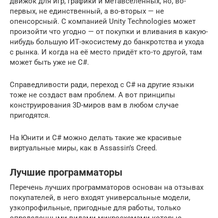
движок для игр, графики и метавселенных, но, во-
первых, не единственный, а во-вторых — не
опенсорсный. С компанией Unity Technologies может
произойти что угодно — от покупки и вливания в какую-
нибудь большую ИТ-экосистему до банкротства и ухода
с рынка. И когда на её место придёт кто-то другой, там
может быть уже не C#.
Справедливости ради, переход с C# на другие языки
тоже не создаст вам проблем. А вот принципы
конструирования 3D-миров вам в любом случае
пригодятся.
На Юнити и C# можно делать такие же красивые
виртуальные миры, как в Assassin’s Creed.
Лучшие программаторы
Перечень лучших программаторов основан на отзывах
покупателей, в него входят универсальные модели,
узкопрофильные, пригодные для работы, только
определенными видами микросхемами которые