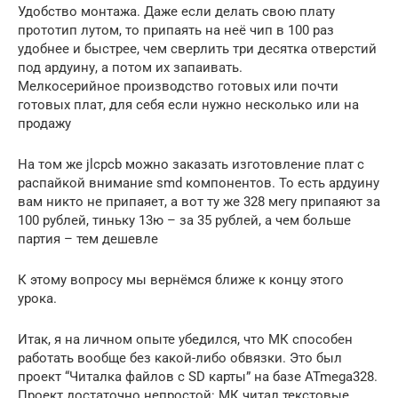
Удобство монтажа. Даже если делать свою плату
прототип лутом, то припаять на неё чип в 100 раз
удобнее и быстрее, чем сверлить три десятка отверстий
под ардуину, а потом их запаивать.
Мелкосерийное производство готовых или почти
готовых плат, для себя если нужно несколько или на
продажу
На том же jlcpcb можно заказать изготовление плат с
распайкой внимание smd компонентов. То есть ардуину
вам никто не припаяет, а вот ту же 328 мегу припаяют за
100 рублей, тиньку 13ю – за 35 рублей, а чем больше
партия – тем дешевле
К этому вопросу мы вернёмся ближе к концу этого
урока.
Итак, я на личном опыте убедился, что МК способен
работать вообще без какой-либо обвязки. Это был
проект “Читалка файлов с SD карты” на базе ATmega328.
Проект достаточно непростой: МК читал текстовые