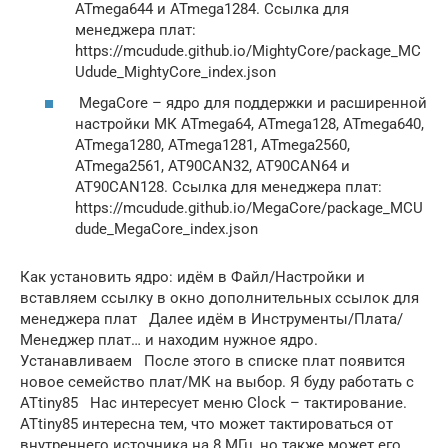
ATmega644 и ATmega1284. Ссылка для
менеджера плат:
https://mcudude.github.io/MightyCore/package_MC
Udude_MightyCore_index.json
MegaCore – ядро для поддержки и расширенной
настройки МК ATmega64, ATmega128, ATmega640,
ATmega1280, ATmega1281, ATmega2560,
ATmega2561, AT90CAN32, AT90CAN64 и
AT90CAN128. Ссылка для менеджера плат:
https://mcudude.github.io/MegaCore/package_MCU
dude_MegaCore_index.json
Как установить ядро: идём в Файл/Настройки и
вставляем ссылку в окно дополнительных ссылок для
менеджера плат Далее идём в Инструменты/Плата/
Менеджер плат… и находим нужное ядро.
Устанавливаем После этого в списке плат появится
новое семейство плат/МК на выбор. Я буду работать с
ATtiny85 Нас интересует меню Clock – тактирование.
ATtiny85 интересна тем, что может тактироваться от
внутреннего источника на 8 МГц, но также может его