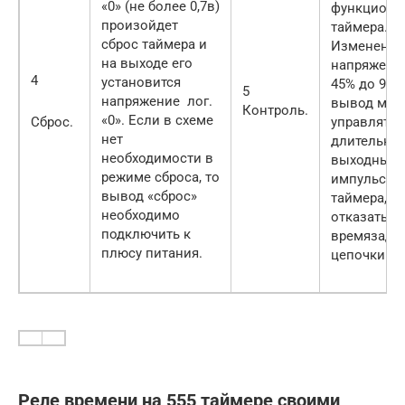
«0» (не более 0,7в)
функциона
произойдет
таймера.
сброс таймера и
Изменени
на выходе его
напряжени
4
установится
45% до 90%
5
напряжение лог.
вывод мож
Контроль.
«0». Если в схеме
Сброс.
управлять
нет
длительно
необходимости в
выходных
режиме сброса, то
импульсов
вывод «сброс»
таймера, а
необходимо
отказаться
подключить к
времязада
плюсу питания.
цепочки.
Реле времени на 555 таймере своими