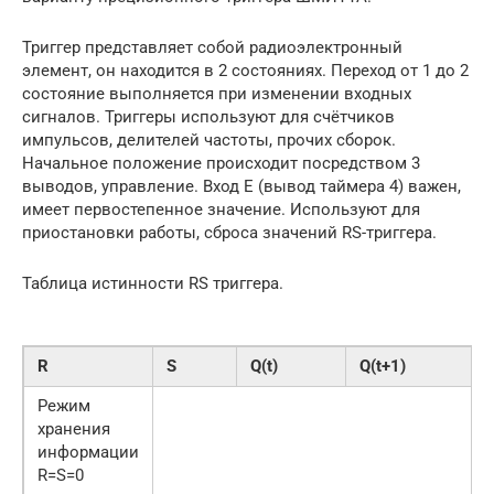
Триггер представляет собой радиоэлектронный
элемент, он находится в 2 состояниях. Переход от 1 до 2
состояние выполняется при изменении входных
сигналов. Триггеры используют для счётчиков
импульсов, делителей частоты, прочих сборок.
Начальное положение происходит посредством 3
выводов, управление. Вход Е (вывод таймера 4) важен,
имеет первостепенное значение. Используют для
приостановки работы, сброса значений RS-триггера.
Таблица истинности RS триггера.
R
S
Q(t)
Q(t+1)
Режим
хранения
информации
R=S=0