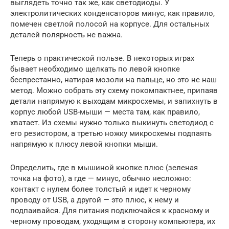
выглядеть точно так же, как светодиоды. У
электролитических конденсаторов минус, как правило,
помечен светлой полосой на корпусе. Для остальных
деталей полярность не важна.
Теперь о практической пользе. В некоторых играх
бывает необходимо щелкать по левой кнопке
беспрестанно, натирая мозоли на пальце, но это не наш
метод. Можно собрать эту схему покомпактнее, припаяв
детали напрямую к выходам микросхемы, и запихнуть в
корпус любой USB-мыши — места там, как правило,
хватает. Из схемы нужно только выкинуть светодиод с
его резистором, а третью ножку микросхемы подпаять
напрямую к плюсу левой кнопки мыши.
Определить, где в мышиной кнопке плюс (зеленая
точка на фото), а где — минус, обычно несложно:
контакт с нулем более толстый и идет к черному
проводу от USB, а другой — это плюс, к нему и
подпаивайся. Для питания подключайся к красному и
черному проводам, уходящим в сторону компьютера, их