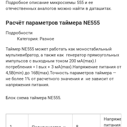
Подробное описание микросхемы 555 и ее
отечественных аналогов можно найти в даташитах.
Расчёт параметров таймера NE555
Подробности
Категория: Разное
Таймер NE555 может работать как моностабильный
мультивибратор, а также как генератор прямоугольных
импульсов c выходным током 200 мА(max).I
потребления = I вых + 3 мА(maх).Напряжение питания от
4,5B(min) до 16B(max).Точность параметров таймера —
не более 1% от расчетного значения и не зависит от
напряжения питания.
Блок схема таймера NE555.
Напряжени
питания та
1
8