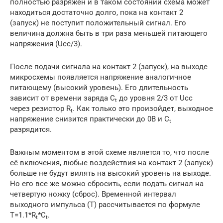
полностью разряжен и в таком состоянии схема может
находиться достаточно долго, пока на контакт 2
(запуск) не поступит положительный сигнал. Его
величина должна быть в три раза меньшей питающего
напряжения (Ucc/3).
После подачи сигнала на контакт 2 (запуск), на выходе
микросхемы появляется напряжение аналогичное
питающему (высокий уровень). Его длительность
зависит от времени заряда С
до уровня 2/3 от Ucc
t
через резистор R
. Как только это произойдет, выходное
t
напряжение снизится практически до 0В и С
t
разрядится.
Важным моментом в этой схеме является то, что после
её включения, любые воздействия на контакт 2 (запуск)
больше не будут вилять на высокий уровень на выходе.
Но его все же можно сбросить, если подать сигнал на
четвертую ножку (сброс). Временной интервал
выходного импульса (Т) рассчитывается по формуле
T=1.1*R
*C
.
t
t