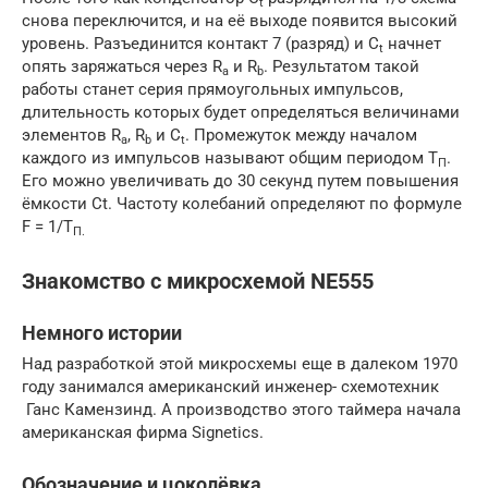
t
снова переключится, и на её выходе появится высокий
уровень. Разъединится контакт 7 (разряд) и C
начнет
t
опять заряжаться через R
и R
. Результатом такой
a
b
работы станет серия прямоугольных импульсов,
длительность которых будет определяться величинами
элементов R
, R
и С
. Промежуток между началом
a
b
t
каждого из импульсов называют общим периодом Т
.
П
Его можно увеличивать до 30 секунд путем повышения
ёмкости Ct. Частоту колебаний определяют по формуле
F = 1/Т
П.
Знакомство с микросхемой NE555
Немного истории
Над разработкой этой микросхемы еще в далеком 1970
году занимался американский инженер- схемотехник
Ганс Камензинд. А производство этого таймера начала
американская фирма Signetics.
Обозначение и цоколёвка