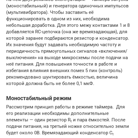
(моностабильный) и генератора одиночных импульсов
(мультивибратора). Чтобы заставить её
функционировать в одном из них, необходима
небольшая доработка. Для этого межу контактами 1 и 8
добавляется RC-цепочка (она же времязадающая), для
которой заранее подбираются резистор и конденсатор.
Их значения будут задавать необходимую частоту и
периодичность прямоугольных сигналов «включения/
выключения» на выходе микросхемы после подачи на
неё питания. Для повышения точности в работе и
избегания влияния внешних помех 5 пин (контроль)
рекомендовано шунтировать ёмкостью, величина
которой должна быть не более 0,1 мкФ.
Моностабильный режим
Рассмотрим принцип работы в режиме таймера. Для
его реализации необходимы дополнительные
элементы — один резистор R
и пара ёмкостей. После
t
подачи питания, на третьей ножке относительно земли
будет около 0В. Времязадающий конденсатор С
t