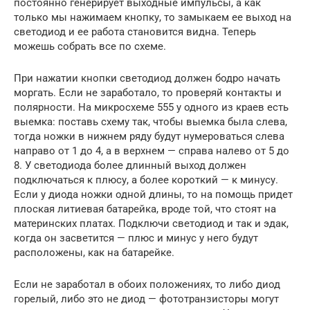
постоянно генерирует выходные импульсы, а как
только мы нажимаем кнопку, то замыкаем ее выход на
светодиод и ее работа становится видна. Теперь
можешь собрать все по схеме.
При нажатии кнопки светодиод должен бодро начать
моргать. Если не заработало, то проверяй контакты и
полярности. На микросхеме 555 у одного из краев есть
выемка: поставь схему так, чтобы выемка была слева,
тогда ножки в нижнем ряду будут нумероваться слева
направо от 1 до 4, а в верхнем — справа налево от 5 до
8. У светодиода более длинный выход должен
подключаться к плюсу, а более короткий — к минусу.
Если у диода ножки одной длины, то на помощь придет
плоская литиевая батарейка, вроде той, что стоят на
материнских платах. Подключи светодиод и так и эдак,
когда он засветится — плюс и минус у него будут
расположены, как на батарейке.
Если не заработал в обоих положениях, то либо диод
горелый, либо это не диод — фототранзисторы могут