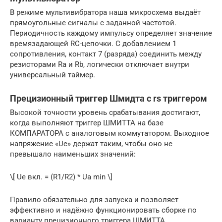
В режиме мультивибратора наша микросхема выдаёт
прямоугольные сигналы с заданной частотой.
Периодичность каждому импульсу определяет значение
времязадающей RC-цепочки. С добавлением 1
сопротивления, контакт 7 (разряда) соединить между
резисторами Ra и Rb, логически отключает внутри
универсальный таймер.
Прецизионный триггер Шмидта с rs триггером
Высокой точности уровень срабатывания достигают,
когда выполняют триггер ШМИТТА на базе
КОМПАРАТОРА с аналоговым коммутатором. Выходное
напряжение «Ue» держат таким, чтобы оно не
превышало наименьших значений:
\[ Ue вкл. = (R1/R2) * Ua min \]
Правило обязательно для запуска и позволяет
эффективно и надёжно функционировать сборке по
варианту прецизионного триггера ШМИТТА.