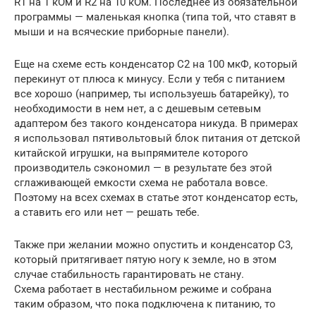
R1 на 1 кОм и R2 на 10 кОм. Последнее из обязательной
программы — маленькая кнопка (типа той, что ставят в
мыши и на всяческие приборные панели).
Еще на схеме есть конденсатор C2 на 100 мкФ, который
перекинут от плюса к минусу. Если у тебя с питанием
все хорошо (например, ты используешь батарейку), то
необходимости в нем нет, а с дешевым сетевым
адаптером без такого конденсатора никуда. В примерах
я использовал пятивольтовый блок питания от детской
китайской игрушки, на выпрямителе которого
производитель сэкономил — в результате без этой
сглаживающей емкости схема не работала вовсе.
Поэтому на всех схемах в статье этот конденсатор есть,
а ставить его или нет — решать тебе.
Также при желании можно опустить и конденсатор C3,
который притягивает пятую ногу к земле, но в этом
случае стабильность гарантировать не стану.
Схема работает в нестабильном режиме и собрана
таким образом, что пока подключена к питанию, то