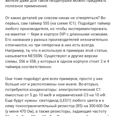
железе даже для такой безделушки можно придумать
полезное применение.
От каких деталей уж совсем никак не отвертеться? Во-
первых, сам таймер 555 (на схеме IC1). Подойдет таймер
любого производителя, но чтобы экспериментировать
на макетке — бери в корпусе DIP с длинными ножками.
Его названия у разных производителей незначительно
отличаются, но три пятерочки в них есть всегда.
Например, та, что я использую в примерах этой статьи,
называется NE555N. Существуют и другие версии
схемы, 556 и 558, у которых в одном корпусе стоит 2 и 4
таймера соответственно.
Они тоже подойдут для всех примеров, просто у них
больше ног и расположены они иначе. Во-вторых,
потребуются конденсаторы: электролитический C1
емкостью от 5 до 10 мкФ и керамический C3 на 10 нФ.
Еще будут нужны: светодиод (LED1) любого цвета и к
нему токоограничительный резистор (R5) на 300-600 Ом
(у меня 470 Ом), а также резисторы, задающие частоту