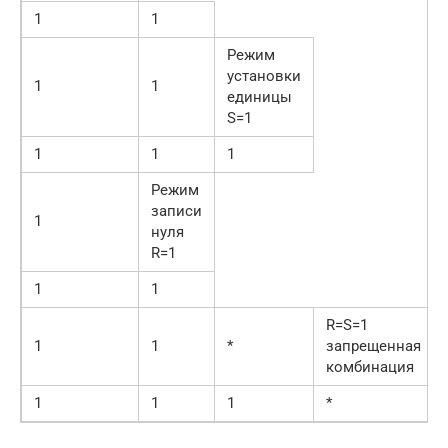
1
1
Режим
установки
1
1
единицы
S=1
1
1
1
Режим
записи
1
нуля
R=1
1
1
R=S=1
1
1
*
запрещенная
комбинация
1
1
1
*