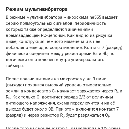
Режим мультивибратора
В режиме мультивибратора микросхема ne555 выдает
серию прямоугольных сигналов, периодичность
которых также определяются значениями
времязадающей RC-цепочки. Как видно из рисунка
ниже, конструкция немного изменена и в неё
добавлено еще одно сопротивление. Контакт 7 (разряд)
физически соединен между резисторами Ra и Rb, но
логически он отключен внутри универсального
таймера.
После подачи питания на микросхему, на 3 пине
(выходе) появится высокий уровень относительно
земли, а конденсатор С
начинает заряжается через R
и
t
a
R
. Как только С
достигнет заряда 2/3 от величины
b
t
питающего напряжения, схема переключится и на её
выходе будет около 0В. При этом включится контакт 7
(разряд) и через резистор R
будет разряжаться С
.
b
t
После того как конденсатор C
разрядится на 1/3 схема