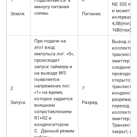
Подключается к
NE 555 пос
минусу питания
и может бы
схемы.
Земля.
Питание.
интервале 
4,5B(min) д
16B(max).
При подаче на
Вывод сое
этот вход
коллектор
импульса лог. «0»,
транзистор
происходит
эмиттер ко
запуск таймера и
соединен 
на выводе №3
проводом.
появляется
открытом
напряжение лог.
транзистор
2
7
«1» на время,
конденсато
которое задается
разряжаетс
Запуск.
Разряд.
внешним
переход
сопротивлением
коллектор-
R1+R2 и
эмиттер.
конденсатором
Транзистор
С. Данный режим
закрыт, ког