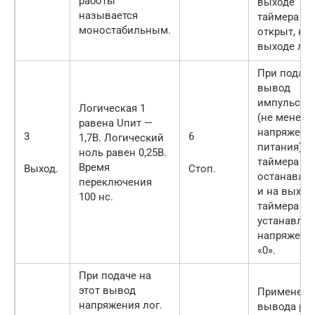
работы
выходе
называется
таймера лог
моностабильным.
открыт, ког
выходе лог.
При подаче
вывод
импульса л
Логическая 1
(не менее 2
равена Uпит —
напряжени
3
6
1,7В. Логический
питания), р
ноль равен 0,25В.
таймера
Время
Выход.
Стоп.
останавлив
переключения
и на выход
100 нс.
таймера
устанавли
напряжение
«0».
При подаче на
этот вывод
Применени
напряжения лог.
вывода ра