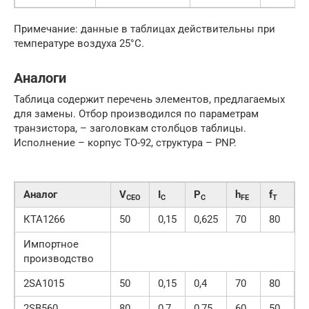
Примечание: данные в таблицах действительны при
температуре воздуха 25°C.
Аналоги
Таблица содержит перечень элементов, предлагаемых
для замены. Отбор производился по параметрам
транзистора, – заголовкам столбцов таблицы.
Исполнение – корпус ТО-92, структура – PNP.
Аналог
V
I
P
h
f
CEO
C
C
FE
T
КТА1266
50
0,15
0,625
70
80
Импортное
производство
2SA1015
50
0,15
0,4
70
80
2SB560
80
0,7
0,75
60
50