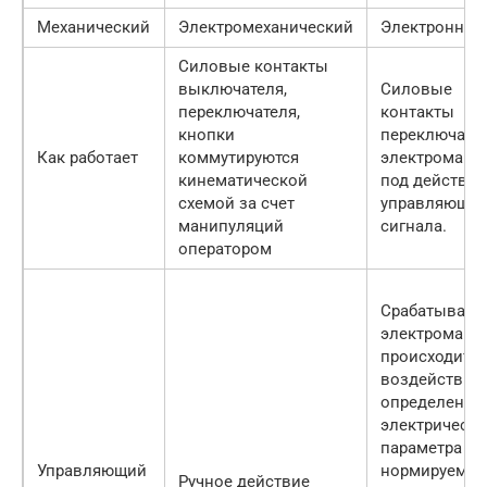
Механический
Электромеханический
Электронный
Силовые контакты
выключателя,
Силовые
переключателя,
контакты
кнопки
переключает
Как работает
коммутируются
электромагн
кинематической
под действи
схемой за счет
управляющег
манипуляций
сигнала.
оператором
Срабатывани
электромагн
происходит п
воздействие
определенно
электрическо
параметра
Управляющий
нормируемой
Ручное действие