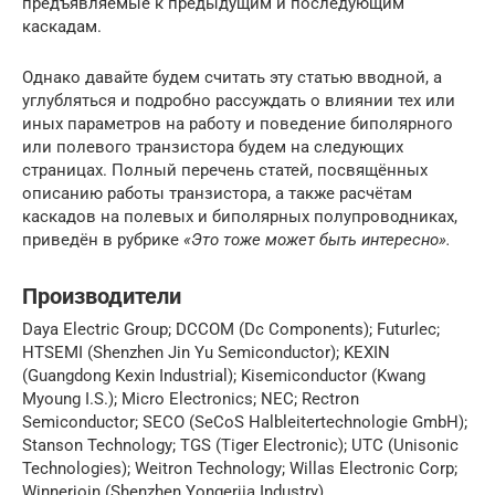
предъявляемые к предыдущим и последующим
каскадам.
Однако давайте будем считать эту статью вводной, а
углубляться и подробно рассуждать о влиянии тех или
иных параметров на работу и поведение биполярного
или полевого транзистора будем на следующих
страницах. Полный перечень статей, посвящённых
описанию работы транзистора, а также расчётам
каскадов на полевых и биполярных полупроводниках,
приведён в рубрике
«Это тоже может быть интересно».
Производители
Daya Electric Group; DCCOM (Dc Components); Futurlec;
HTSEMI (Shenzhen Jin Yu Semiconductor); KEXIN
(Guangdong Kexin Industrial); Kisemiconductor (Kwang
Myoung I.S.); Micro Electronics; NEC; Rectron
Semiconductor; SECO (SeCoS Halbleitertechnologie GmbH);
Stanson Technology; TGS (Tiger Electronic); UTC (Unisonic
Technologies); Weitron Technology; Willas Electronic Corp;
Winnerjoin (Shenzhen Yongerjia Industry).