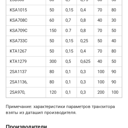
KSA1015
50
0,15
0,4
70
80
KSA708C
60
0,7
0,8
40
30
KSA709C
150
0.7
0,8
70
50
KSA733C
50
0,15
0,25
50
40
KTA1267
50
0,15
0,4
70
80
KTA1279
300
0,5
0,625
40
50
2SA1137
80
0,1
0,3
100
90
2SA1136,
80
0,1
0,3
100
90
2SA970,
120
0,1
0,3
200
100
Примечание: характеристики параметров транзитора
взяты из даташип производителя.
Производители