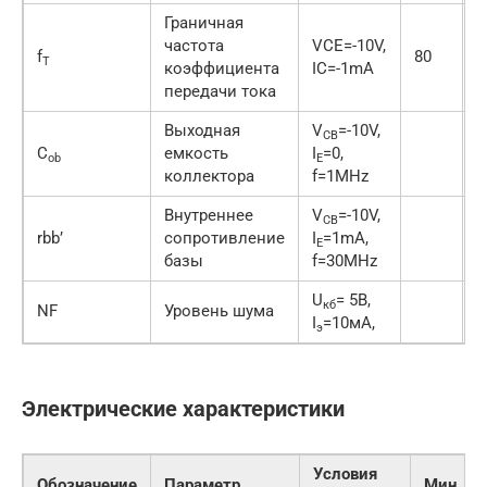
Граничная
частота
VCE=-10V,
f
80
T
коэффициента
IC=-1mA
передачи тока
Выходная
V
=-10V,
CB
C
емкость
I
=0,
4
ob
E
коллектора
f=1MHz
Внутреннее
V
=-10V,
CB
rbb’
сопротивление
I
=1mA,
E
базы
f=30MHz
U
= 5B,
кб
NF
Уровень шума
1
I
=10мА,
э
Электрические характеристики
Условия
Обозначение
Параметр
Мин.