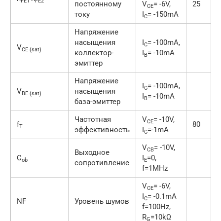
FE1
FE2
постоянному
V
= -6V,
25
CE
току
I
= -150mA
C
Напряжение
насыщения
I
= -100mA,
C
V
CE (sat)
коллектор-
I
= -10mA
B
эмиттер
Напряжение
I
= -100mA,
C
V
насыщения
BE (sat)
I
= -10mA
B
база-эмиттер
Частотная
V
= -10V,
CE
f
80
T
эффективность
I
=-1mA
C
V
= -10V,
CB
Выходное
C
I
=0,
ob
E
сопротивление
f=1MHz
V
= -6V,
CE
I
= -0.1mA
C
NF
Уровень шумов
f=100Hz,
R
=10kΩ
G