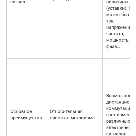
сигнал
величины
(уставки). Эт
может быть
ток,
напряжение,
частота,
мощность,
фаза…
Возможность
дистанционн
коммутаций 
Основное
Относительная
счет изменен
преимущество
простота механизма
различных
электрически
сигналов