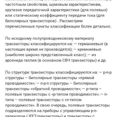
частотным свойствам, шумовым характеристикам,
крутизне передаточной характеристики (для полевых)
или статическому коэффициенту передачи тока (для
биполярных транзисторов) . Рассмотрим
перечисленные пункты классификации более детально.
По исходному полупроводниковому материалу
транзисторы классифицируются на: — германиевые (в
настоящее время не производятся); — кремниевые
(наиболее широко представленный класс); — из
арсенида галлия (в основном СВЧ транзисторы) и др.
По структуре транзисторы классифицируются на: — p-n-p
структуры – биполярные транзисторы «прямой
проводимости»; — n-p-n структуры – биполярные
транзисторы «обратной проводимости»; — p-типа –
полевые транзисторы с «p-типом проводимости»; — n-
типа – полевые транзисторы с «n-типом
проводимости». В свою очередь, полевые транзисторы
подразделяются на приборы с управляющим p-n-
переходом (JFET-транзисторы) и транзисторы с