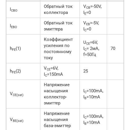
Обратный ток
V
=-50V,
CB
I
CBO
коллектора
I
=0
E
Обратный ток
V
=-5V,
EB
I
EBO
эмиттера
I
=0
C
Коэффициент
U
=6V,
CE
усиления по
h
(1)
I
= 2мA,
70
FЕ
C
постоянному
f=50Гц
току
V
=6V,
CE
h
(2)
25
FЕ
I
=150mA
C
Напряжение
насыщения
I
=100mA,
C
V
-
CE(sat)
коллектор-
I
=10mA
B
эмиттер
Напряжение
I
=100mA,
C
V
насыщения
BE(sat)
I
=10mA
B
база-эмиттер