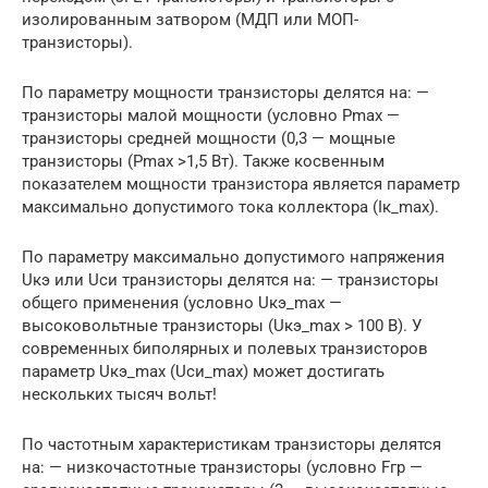
изолированным затвором (МДП или МОП-
транзисторы).
По параметру мощности транзисторы делятся на: —
транзисторы малой мощности (условно Рmах —
транзисторы средней мощности (0,3 — мощные
транзисторы (Рmах >1,5 Вт). Также косвенным
показателем мощности транзистора является параметр
максимально допустимого тока коллектора (Iк_max).
По параметру максимально допустимого напряжения
Uкэ или Uси транзисторы делятся на: — транзисторы
общего применения (условно Uкэ_mах —
высоковольтные транзисторы (Uкэ_mах > 100 В). У
современных биполярных и полевых транзисторов
параметр Uкэ_mах (Uси_mах) может достигать
нескольких тысяч вольт!
По частотным характеристикам транзисторы делятся
на: — низкочастотные транзисторы (условно Fгр —