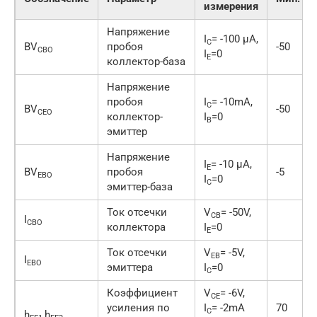
измерения
Напряжение
I
= -100 µA,
C
BV
пробоя
-50
CBO
I
=0
E
коллектор-база
Напряжение
пробоя
I
= -10mA,
C
BV
-50
CEO
коллектор-
I
=0
B
эмиттер
Напряжение
I
= -10 µA,
E
BV
пробоя
-5
EBO
I
=0
C
эмиттер-база
Ток отсечки
V
= -50V,
CB
I
CBO
коллектора
I
=0
E
Ток отсечки
V
= -5V,
EB
I
EBO
эмиттера
I
=0
C
Коэффициент
V
= -6V,
CE
усиления по
I
= -2mA
70
C
h
h