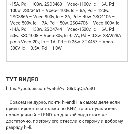
-15A, Pd – 100w. 2SC3460 – Vceo-1100v, Ic – 6A, Pd –
100w. 2SC3461 – Vceo-1100v, Ic – 8A, Pd – 120w.
2SC3866 – Vceo-900v, Ic – 3A, Pd – 40w. 2SC4106 –
Vceo-500v, Ic – 7A, Pd – 50w. 2SC4706 – Vceo-600v, Ic
-14A, Pd – 130w. 2SC4744 – Vceo-1500v, Ic – 6A, Pd –
50w. KSC1008 – Vceo-80v, Ic -0.7A, Pd – 0.8w. 2SA928A
p-n-p Vceo-20v, Ic – 1A, Pd – 0.25w. ZTX457 – Vceo-
300V Ic – 0.5A, Pd – 1,0W
ТУТ ВИДЕО
https://youtube.com/watch?v=G8rDqQ57dSU
Совсем не дурно, почти hi-end! На самом деле если
ориентироваться только по КНИ, то этот усилитель
полноценный HI-END, но для хай-энда этого не
достаточно, поэтому его отнесли к старому и доброму
разряду hi-fi.