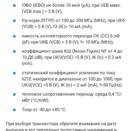
IЭБО (IEBO) не более 10 мкА (µA), при UEБ макс.
(VEB max ) = 5 В (V);
fгр норм.(ftTYP) от 100 до 300 МГц (MHz), при UКб
(VCB) = 5 В (V), IЭ (IE)= 10 мА (mA);
емкость коллекторного перехода СК (СС) 6 пФ
(pF) при UКБ (VCB) = 5 В (V), f= 10 МГц (MHz);
коэффициент шума КШ (Noise Figure) NF от 4 до
10 Дб (dB), при UКЭ(VCE) =5 В (V), IK (Ic) = 0.2 мА
(mA);
cтатический коэффициент усиления по току
h21E находится в диапазоне от 100 до 1000, при
UКЭ(VCE) =5 В (V), IK (Ic) = 2 мА (mA), f=50 Гц(Hz).
тепловое сопротивление переход- среда 0,4 °C/
мВт (°C/mW);
Токр от -40 до +85 °C.
При выборе транзистора обратите внимание на дату
выпуска и его предельно допустимые напряжения и