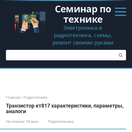
Перейти
Семинар по
к
контенту
технике
Электроника и
радиотехника, схемы,
ремонт своими руками
Поиск:
Главная
»
Радиотехника
Транзистор кт817 характеристики, параметры,
аналоги
На чтение:
18 мин
Радиотехника