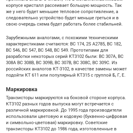
корпусе кристалл рассеивает большую мощность. Так
же у него будет меньшее тепловое сопротивление, а
следовательно устройство будет меньше греться и в
свою очередь схема будет работать более стабильней.
Зарубежными аналогами, с похожими техническими
характеристиками считаются: BC 174, 2S A2785, BC 182,
BC 546, BC 547, BC 548, BC 549. Прототипами для
разработки некоторых серий КТ3102 были: BC 307A, BC
308A BC 308B, BC 309B, BC 307B, BC 308C, BC 309C. Из
российских аналогов КТ-3102, в качестве замены может
подойти КТ 611 или популярный КТ315 с группой Б, Г, Е.
Маркировка
Транзисторы маркируются на боковой стороне корпуса.
КТ3102 разных годов выпуска могут встречается с
различной маркировкой. До 1995 года производители
использовали цветовую и кодовую (буквенно-цифровая
и символьно-цветовая) маркировку. Советские
транзисторы КТ3102 до 1986 года, изготовленные в