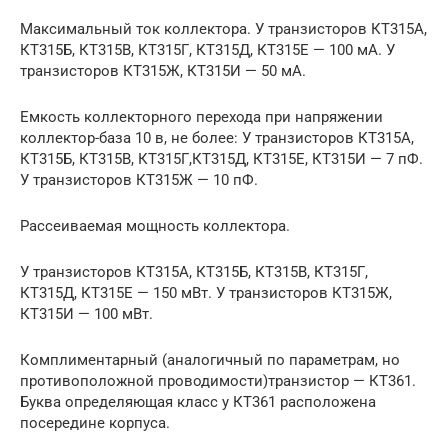
Максимальный ток коллектора. У транзисторов КТ315А,
КТ315Б, КТ315В, КТ315Г, КТ315Д, КТ315Е — 100 мА. У
транзисторов КТ315Ж, КТ315И — 50 мА.
Емкость коллекторного перехода при напряжении
коллектор-база 10 в, не более: У транзисторов КТ315А,
КТ315Б, КТ315В, КТ315Г,КТ315Д, КТ315Е, КТ315И — 7 пФ.
У транзисторов КТ315Ж — 10 пФ.
Рассеиваемая мощность коллектора.
У транзисторов КТ315А, КТ315Б, КТ315В, КТ315Г,
КТ315Д, КТ315Е — 150 мВт. У транзисторов КТ315Ж,
КТ315И — 100 мВт.
Комплиментарный (аналогичный по параметрам, но
противоположной проводимости)транзистор — КТ361.
Буква определяющая класс у КТ361 расположена
посередине корпуса.