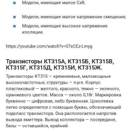
Модели, имеющие малое СxR;
Модели, имеющие малое напряжение смещения;
Модели, имеющие высокое напряжение
изоляции.
https://youtube.com/watch?v=07sCEz-Lmyg
Транзисторы КТ315А, КТ315Б, КТ315В,
КТ315Г, КТ315Д, КТ315И, КТ315Ж.
Транзисторы КТ315 — кремниевые, маломощные
высокочастотные, структуры — n-p-n. Корпус
пластиковый — желтого, красного, темно — зеленого,
оранжевого цветов. Масса — около 0,18г. Маркировка
буквенно — цифровая, либо буквенная. Цоколевка
легко определяется с помощью буквы, обозначающей
подкласс транзистора. Она распологается напротив
вывода эмиттера. Вывод коллектора — посередине,
базы — оставшийся, крайний.