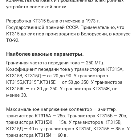
количества бытовых и промышленных электронных
устройств советской эпохи.
Разработка КТ315 была отмечена в 1973 г.
Государственной премией СССР. Примечательно, что
КТ315 до сих пор производятся в Белоруссии, в корпусе
ТО-92.
Наиболее важные параметры.
Граничная частота передачи тока — 250 МГц.
Коэффициент передачи тока у транзисторов КТ315А,
КТ315В, КТ315Д — от 20 до 90. У транзисторов
КТ315Б,КТ315Г,КТ315Е — от 50 до 350. У транзистора
КТ315Ж, — от 30 до 250. У транзистора КТ315Ж, не
менее 30.
Максимальное напряжение коллектор — эмиттер.
транзистора КТ315А — 25в. Транзистора КТ315Б — 20в,
транзистора КТ315Ж — 15в. У транзисторов КТ315В,
КТ315Д — 40 в. у транзисторов КТ315Г, КТ315Е — 35 в. У
транзистора КТ315И — 60 в.