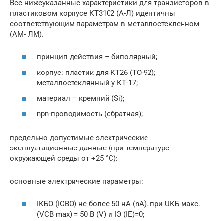
Все нижеуказанные характеристики для транзисторов в
пластиковом корпусе КТ3102 (А-Л) идентичны
соответствующим параметрам в металлостекленном
(АМ- ЛМ).
принцип действия – биполярный;
корпус: пластик для КТ26 (ТО-92);
металлостеклянный у КТ-17;
материал – кремний (Si);
npn-проводимость (обратная);
предельно допустимые электрические
эксплуатационные данные (при температуре
окружающей среды от +25 °C):
основные электрические параметры:
IКБО (ICBO) не более 50 нА (nA), при UКБ макс.
(VCB max) = 50 В (V) и IЭ (IE)=0;