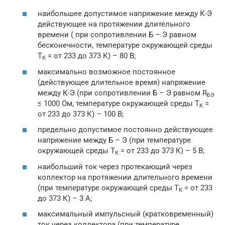
наибольшее допустимое напряжение между К-Э
действующее на протяжении длительного
времени ( при сопротивлении Б – Э равном
бесконечности, температуре окружающей среды
Т
= от 233 до 373 К) – 80 В;
К
максимально возможное постоянное
(действующее длительное время) напряжение
между К-Э (при сопротивлении Б – Э равном R
БЭ
≤ 1000 Ом, температуре окружающей среды Т
=
К
от 233 до 373 К) – 100 В;
предельно допустимое постоянно действующее
напряжение между Б – Э (при температуре
окружающей среды Т
= от 233 до 373 К) – 5 В;
К
наибольший ток через протекающий через
коллектор на протяжении длительного времени
(при температуре окружающей среды Т
= от 233
К
до 373 К) – 3 А;
максимальный импульсный (кратковременный)
ток через коллектора (при температуре