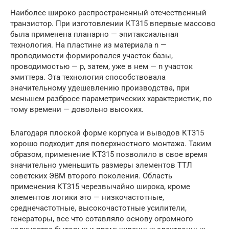
Наиболее широко распространенный отечественный
транзистор. При изготовлении КТ315 впервые массово
была применена планарно — эпитаксиальная
технология. На пластине из материала n —
проводимости формировался участок базы,
проводимостью — p, затем, уже в нем — n участок
эмиттера. Эта технология способствовала
значительному удешевлению производства, при
меньшем разбросе параметрических характеристик, по
тому времени — довольно высоких.
Благодаря плоской форме корпуса и выводов КТ315
хорошо подходит для поверхностного монтажа. Таким
образом, применение КТ315 позволило в свое время
значительно уменьшить размеры элементов ТТЛ
советских ЭВМ второго поколения. Область
применения КТ315 черезвычайно широка, кроме
элементов логики это — низкочастотные,
среднечастотные, высокочастотные усилители,
генераторы, все что сотавляло основу огромного