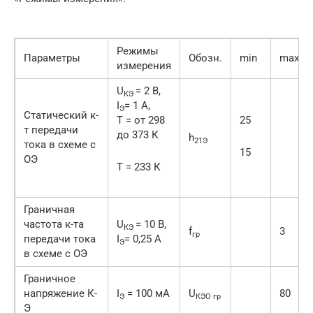
Режимы
Параметры
Обозн.
min
max
измерения
U
= 2 В,
КЭ
I
= 1 A,
Э
Статический к-
Т = от 298
25
т передачи
до 373 К
h
21Э
тока в схеме с
15
ОЭ
Т = 233 К
Граничная
частота к-та
U
= 10 В,
КЭ
f
3
гр
передачи тока
I
= 0,25 A
Э
в схеме с ОЭ
Граничное
напряжение К-
I
= 100 мA
U
80
Э
КЭО гр
Э