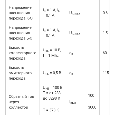
Напряжение
I
= 1 A, I
К
Б
насыщения
U
0,6
КЭ
нас
= 0,1 A
перехода К-Э
Напряжение
I
= 1 A, I
К
Б
насыщения
U
1,5
БЭ
нас
= 0,1 A
перехода Б-Э
Емкость
U
= 10 В,
КБ
коллекторного
c
60
к
f = 1 МГц
перехода
Емкость
эмиттерного
U
= 0,5 В
c
115
ЭБ
к
перехода
U
= 100 В
КБ
Т = от 233
100
Обратный ток
до 3298 К
через
I
КБО
коллектор
3000
Т = 373 К