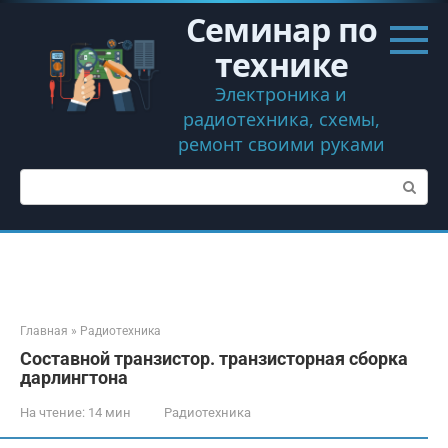
Перейти
Семинар по
к
контенту
технике
Электроника и
радиотехника, схемы,
ремонт своими руками
Поиск:
Главная
»
Радиотехника
Составной транзистор. транзисторная сборка
дарлингтона
На чтение:
14 мин
Радиотехника