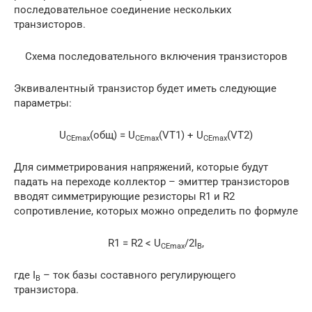
последовательное соединение нескольких
транзисторов.
Схема последовательного включения транзисторов
Эквивалентный транзистор будет иметь следующие
параметры:
U
(общ) = U
(VT1) + U
(VT2)
CEmax
CEmax
CEmax
Для симметрирования напряжений, которые будут
падать на переходе коллектор – эмиттер транзисторов
вводят симметрирующие резисторы R1 и R2
сопротивление, которых можно определить по формуле
R1 = R2 < U
/2I
,
CEmax
B
где I
– ток базы составного регулирующего
B
транзистора.