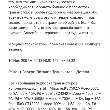
тем, кто так или иначе сталкивается с
необходимостью узнать больше о параметрах
транзисторов. Более подробную информацию обо
всех возможностях этого интернет-справочника
можно прочитать на странице «О сайте». Если Вы
заметили ошибку, огромная просьба написать
письмо. Спасибо за терпение и сотрудничество.
Мощные транзисторы, применяемые в БП. Подбор и
замена.
10 Ноя 2007 – 20:13 NMD 1572 >> 68.32
Ремонт Блоков Питания Транзисторы Детали
Вот небольшая подборка транзисторов,
использующихся в БП. Михаил.KSC5027- Vceo-800V,
Ic- 3A, Icp – 10A, Pd – 50W 2SC4242 – Vceo – 450v, Ic –
7A. Pd – 40W BU508A – Vceo – 700V, Ic – 8A, Icp – 15A,
Pd – 50W ST13003 – Vceo-400v, Ic- 1.5A, Icp – 3A, Pd –
40W MJE13003 – Vceo -400v. Ic -1.5A, Icp – 3A, Pd –