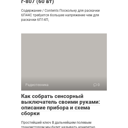
г-807 (60 вт)
Содержание / Contents Поскольку для раскачки
6П44С требуется большее напряжение чем для
раскачки 6П14П,
Радиотехника
0
Как собрать сенсорный
выключатель своими руками:
описание прибора и схема
сборки
Простейший ключ В дальнейшем полевым
транзистором мы будет называть конкретно