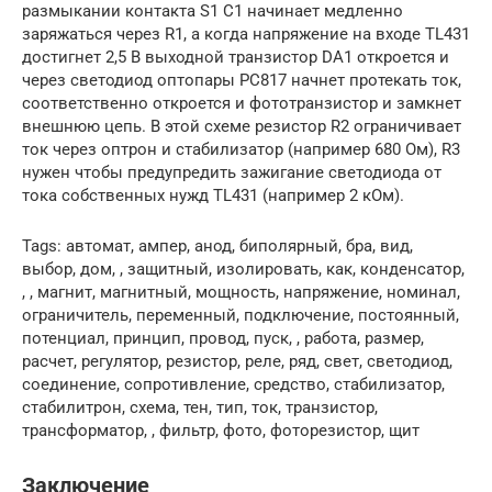
размыкании контакта S1 C1 начинает медленно
заряжаться через R1, а когда напряжение на входе TL431
достигнет 2,5 В выходной транзистор DA1 откроется и
через светодиод оптопары PC817 начнет протекать ток,
соответственно откроется и фототранзистор и замкнет
внешнюю цепь. В этой схеме резистор R2 ограничивает
ток через оптрон и стабилизатор (например 680 Ом), R3
нужен чтобы предупредить зажигание светодиода от
тока собственных нужд TL431 (например 2 кОм).
Tags: автомат, ампер, анод, биполярный, бра, вид,
выбор, дом, , защитный, изолировать, как, конденсатор,
, , магнит, магнитный, мощность, напряжение, номинал,
ограничитель, переменный, подключение, постоянный,
потенциал, принцип, провод, пуск, , работа, размер,
расчет, регулятор, резистор, реле, ряд, свет, светодиод,
соединение, сопротивление, средство, стабилизатор,
стабилитрон, схема, тен, тип, ток, транзистор,
трансформатор, , фильтр, фото, фоторезистор, щит
Заключение