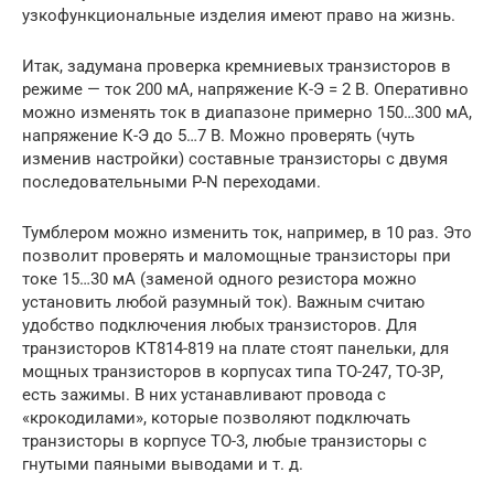
узкофункциональные изделия имеют право на жизнь.
Итак, задумана проверка кремниевых транзисторов в
режиме — ток 200 мА, напряжение К-Э = 2 В. Оперативно
можно изменять ток в диапазоне примерно 150…300 мА,
напряжение К-Э до 5…7 В. Можно проверять (чуть
изменив настройки) составные транзисторы с двумя
последовательными P-N переходами.
Тумблером можно изменить ток, например, в 10 раз. Это
позволит проверять и маломощные транзисторы при
токе 15…30 мА (заменой одного резистора можно
установить любой разумный ток). Важным считаю
удобство подключения любых транзисторов. Для
транзисторов КТ814-819 на плате стоят панельки, для
мощных транзисторов в корпусах типа ТО-247, ТО-3Р,
есть зажимы. В них устанавливают провода с
«крокодилами», которые позволяют подключать
транзисторы в корпусе ТО-3, любые транзисторы с
гнутыми паяными выводами и т. д.