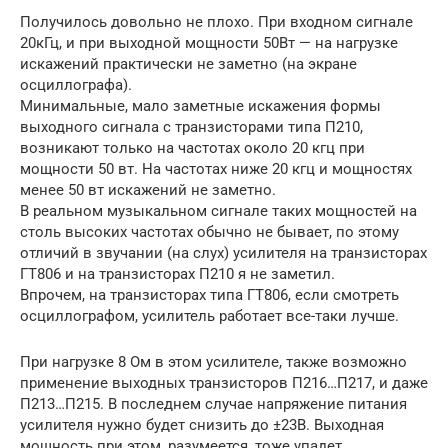
Получилось довольно не плохо. При входном сигнале
20кГц, и при выходной мощности 50Вт — на нагрузке
искажений практически не заметно (на экране
осциллографа).
Минимальные, мало заметные искажения формы
выходного сигнала с транзисторами типа П210,
возникают только на частотах около 20 кгц при
мощности 50 вт. На частотах ниже 20 кгц и мощностях
менее 50 вт искажений не заметно.
В реальном музыкальном сигнале таких мощностей на
столь высоких частотах обычно не бывает, по этому
отличий в звучании (на слух) усилителя на транзисторах
ГТ806 и на транзисторах П210 я не заметил.
Впрочем, на транзисторах типа ГТ806, если смотреть
осциллографом, усилитель работает все-таки лучше.
При нагрузке 8 Ом в этом усилителе, также возможно
применение выходных транзисторов П216…П217, и даже
П213…П215. В последнем случае напряжение питания
усилителя нужно будет снизить до ±23В. Выходная
мощность при этом, разумеется, тоже упадет.