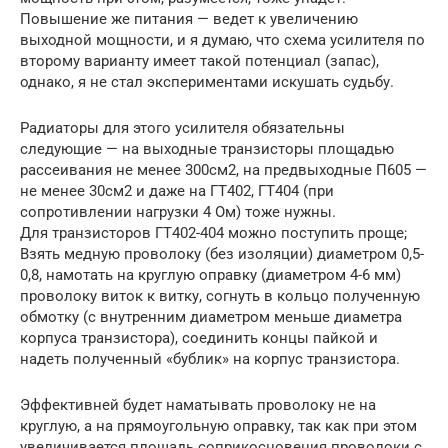
Повышение же питания — ведет к увеличению
выходной мощности, и я думаю, что схема усилителя по
второму варианту имеет такой потенциал (запас),
однако, я не стал экспериментами искушать судьбу.
Радиаторы для этого усилителя обязательны
следующие — на выходные транзисторы площадью
рассеивания не менее 300см2, на предвыходные П605 —
не менее 30см2 и даже на ГТ402, ГТ404 (при
сопротивлении нагрузки 4 Ом) тоже нужны.
Для транзисторов ГТ402-404 можно поступить проще;
Взять медную проволоку (без изоляции) диаметром 0,5-
0,8, намотать на круглую оправку (диаметром 4-6 мм)
проволоку виток к витку, согнуть в кольцо полученную
обмотку (с внутренним диаметром меньше диаметра
корпуса транзистора), соединить концы пайкой и
надеть полученный «бублик» на корпус транзистора.
Эффективней будет наматывать проволоку не на
круглую, а на прямоугольную оправку, так как при этом
увеличивается площадь соприкосновения проволоки с