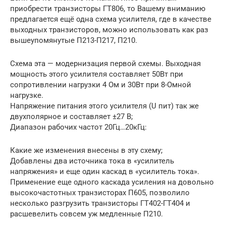
приобрести транзисторы ГТ806, то Вашему вниманию
предлагается ещё одна схема усилителя, где в качестве
выходных транзисторов, можно использовать как раз
вышеупомянутые П213-П217, П210.
Схема эта — модернизация первой схемы. Выходная
мощность этого усилителя составляет 50Вт при
сопротивлении нагрузки 4 Ом и 30Вт при 8-Омной
нагрузке.
Напряжение питания этого усилителя (U пит) так же
двухполярное и составляет ±27 В;
Диапазон рабочих частот 20Гц…20кГц:
Какие же изменения внесены в эту схему;
Добавлены два источника тока в «усилитель
напряжения» и еще один каскад в «усилитель тока».
Применение еще одного каскада усиления на довольно
высокочастотных транзисторах П605, позволило
несколько разгрузить транзисторы ГТ402-ГТ404 и
расшевелить совсем уж медленные П210.