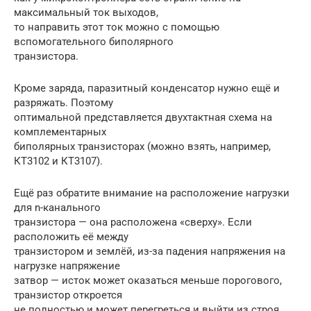
максимальный ток выходов,
то направить этот ток можно с помощью
вспомогательного биполярного
транзистора.
Кроме заряда, паразитный конденсатор нужно ещё и
разряжать. Поэтому
оптимальной представляется двухтактная схема на
комплементарных
биполярных транзисторах (можно взять, например,
КТ3102 и КТ3107).
Ещё раз обратите внимание на расположение нагрузки
для n-канального
транзистора — она расположена «сверху». Если
расположить её между
транзистором и землёй, из-за падения напряжения на
нагрузке напряжение
затвор — исток может оказаться меньше порогового,
транзистор откроется
не полностью и может перегреться и выйти из строя