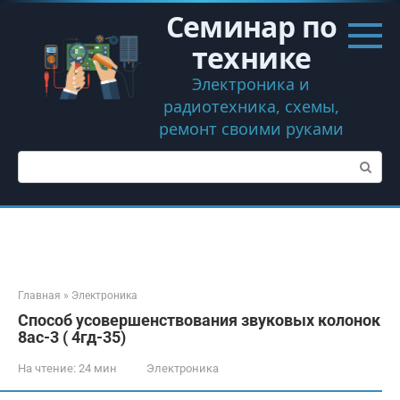
Перейти
Семинар по
к
контенту
технике
Электроника и
радиотехника, схемы,
ремонт своими руками
Поиск:
Главная
»
Электроника
Способ усовершенствования звуковых колонок
8ас-3 ( 4гд-35)
На чтение:
24 мин
Электроника