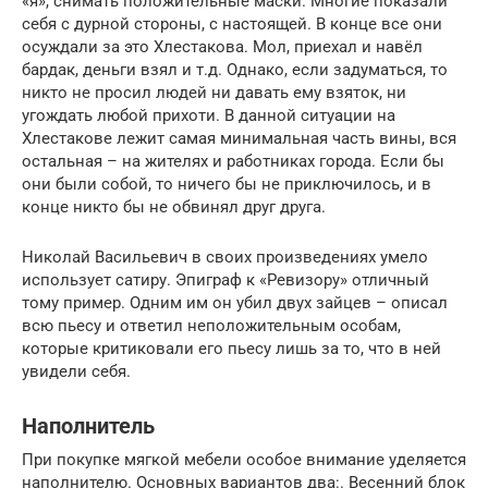
«я», снимать положительные маски. Многие показали
себя с дурной стороны, с настоящей. В конце все они
осуждали за это Хлестакова. Мол, приехал и навёл
бардак, деньги взял и т.д. Однако, если задуматься, то
никто не просил людей ни давать ему взяток, ни
угождать любой прихоти. В данной ситуации на
Хлестакове лежит самая минимальная часть вины, вся
остальная – на жителях и работниках города. Если бы
они были собой, то ничего бы не приключилось, и в
конце никто бы не обвинял друг друга.
Николай Васильевич в своих произведениях умело
использует сатиру. Эпиграф к «Ревизору» отличный
тому пример. Одним им он убил двух зайцев – описал
всю пьесу и ответил неположительным особам,
которые критиковали его пьесу лишь за то, что в ней
увидели себя.
Наполнитель
При покупке мягкой мебели особое внимание уделяется
наполнителю. Основных вариантов два:. Весенний блок