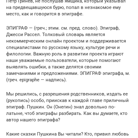
Петр Гринёв, не послушав ямщика, который указывал
на предвещавшуюся бурю, попал в незнакомое ему
место, как и говорится в эпиграфе.
ЭПИГРАФ — (греч.; этим. см. пред. слово). Эпиграф,
Джесси Рассел. Толковый словарь является
некоммерческим онлайн проектом и поддерживается
специалистами по русскому языку, культуре речи и
филологии. Важную роль в развитии проекта играют
наши уважаемые пользователи, которые помогают
выявлять ошибки, а также делятся своими
замечаниями и предложениями. ЭПИГРАФ эпиграфа, м.
(греч. epigraphe — надпись).
Мы решились, с разрешения родственников, издать ее
(рукопись) особо, приискав к каждой главе приличный
эпиграф. Пушкин. Он (Онегин) знал довольно по-
латыне, чтоб эпиграфы разбирать. Как вы думаете, кто
автор нашего эпиграфа?
Какие сказки Пушкина Вы читали? Кто, привил любовь