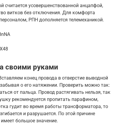
ой считается усовершенствованной анцапфой,
тво витков без отключения. Для комфорта
ерсоналом, РПН дополняется телемеханикой.
bBnNA
aX48
а своими руками
Вставляем конец провода в отверстие выводной
забывая о его натяжении. Проверить можно так:
ться от пальца. Провод растягивать нельзя, так
тушку рекомендуется пропитать парафином,
отка гудит во время работы трансформатора, то
згибается и разрушается. По этой причине
 имеет большое значение.