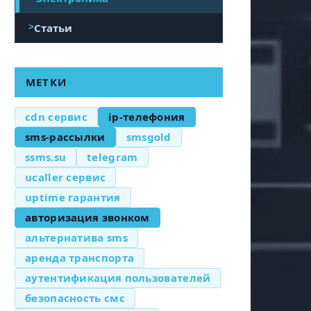
Статьи
МЕТКИ
cdn сервис
ip-телефония
sms-рассылки
smsgold
ssms.su
telegram
ucaller сервис
uptime гарантия
авторизация звонком
альтернатива sms
аренда транспорта
аутентификация пользователей
безопасность смс