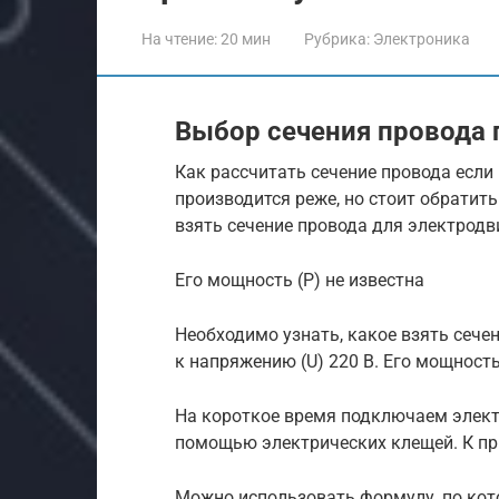
На чтение:
20 мин
Рубрика:
Электроника
Выбор сечения провода 
Как рассчитать сечение провода если 
производится реже, но стоит обратить
взять сечение провода для электрод
Его мощность (P) не известна
Необходимо узнать, какое взять сеч
к напряжению (U) 220 В. Его мощность 
На короткое время подключаем электро
помощью электрических клещей. К при
Можно использовать формулу, по кот