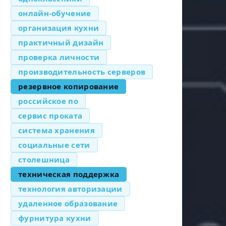
онлайн-обучение
организация кухни
практичный дизайн
проверка личности
производительность серверов
резервное копирование
российское по
сервис проката
система хранения
социальные сети
столешница
техническая поддержка
технология авторизации
удаленное образование
фурнитура кухни