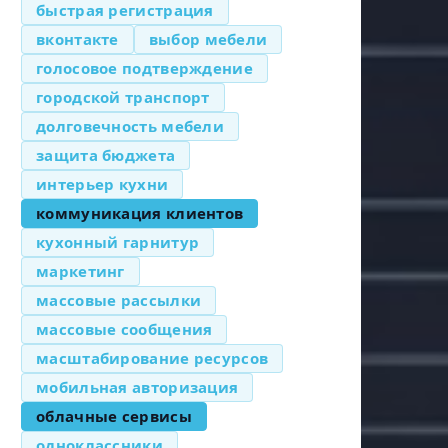
быстрая регистрация
вконтакте
выбор мебели
голосовое подтверждение
городской транспорт
долговечность мебели
защита бюджета
интерьер кухни
коммуникация клиентов
кухонный гарнитур
маркетинг
массовые рассылки
массовые сообщения
масштабирование ресурсов
мобильная авторизация
облачные сервисы
одноклассники