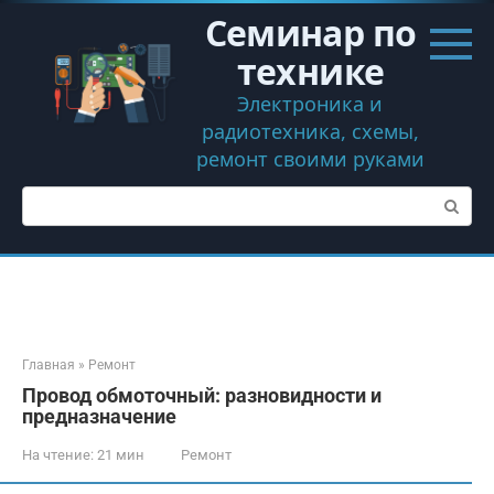
Перейти
Семинар по
к
контенту
технике
Электроника и
радиотехника, схемы,
ремонт своими руками
Поиск:
Главная
»
Ремонт
Провод обмоточный: разновидности и
предназначение
На чтение:
21 мин
Ремонт