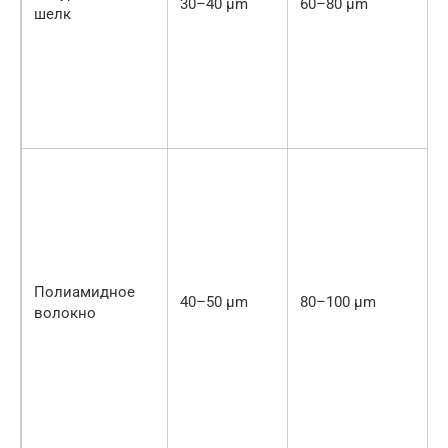
30–40 μm
60–80 μm
шелк
Полиамидное
40–50 μm
80–100 μm
волокно