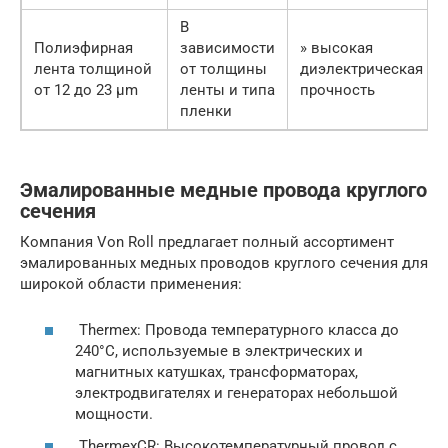
В
Полиэфирная
зависимости
» высокая
лента толщиной
от толщины
диэлектрическая
от 12 до 23 μm
ленты и типа
прочность
пленки
Эмалированные медные провода круглого
сечения
Компания Von Roll предлагает полный ассортимент
эмалированных медных проводов круглого сечения для
широкой области применения:
Thermex: Провода температурного класса до
240°С, используемые в электрических и
магнитных катушках, трансформаторах,
электродвигателях и генераторах небольшой
мощности.
ThermexCR: Высокотемпературный провод с