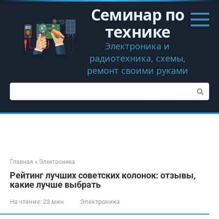
Перейти
Семинар по
к
контенту
технике
Электроника и
радиотехника, схемы,
ремонт своими руками
Поиск:
Главная
»
Электроника
Рейтинг лучших советских колонок: отзывы,
какие лучше выбрать
На чтение:
23 мин
Электроника