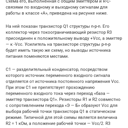
Схема его, выполненная с общим эмиттером и R-C-
связями по входному и выходному сигналам для
работы в классе «А», приведена на рисунке ниже.
На ней показан транзистор Q1 структуры n-p-n. Его
коллектор через токоограничивающий резистор R3
присоединен к положительному выводу +Vcc, а эмиттер
— к -Vcc. Усилитель на транзисторе структуры p-n-p
будет иметь такую же схему, но выводы источника
питания поменяются местами.
C1 — разделительный конденсатор, посредством
которого источник переменного входного сигнала
отделяется от источника постоянного напряжения Vcc.
При этом С1 не препятствует прохождению
переменного входного тока через переход «база —
эмиттер транзистора Q1». Резисторы R1 и R2 совместно
с сопротивлением перехода «Э — Б» образуют Vcc для
выбора рабочей точки транзистора Q1 в статическом
режиме. Типичной для этой схемы является величина
R2 = 1 кОм, а положение рабочей точки — Vcc/2. R3