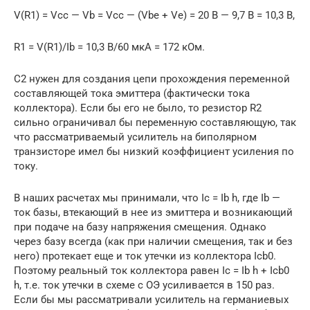
V(R1) = Vcc — Vb = Vcc — (Vbe + Ve) = 20 В — 9,7 В = 10,3 В,
R1 = V(R1)/Ib = 10,3 В/60 мкА = 172 кОм.
С2 нужен для создания цепи прохождения переменной
составляющей тока эмиттера (фактически тока
коллектора). Если бы его не было, то резистор R2
сильно ограничивал бы переменную составляющую, так
что рассматриваемый усилитель на биполярном
транзисторе имел бы низкий коэффициент усиления по
току.
В наших расчетах мы принимали, что Ic = Ib h, где Ib —
ток базы, втекающий в нее из эмиттера и возникающий
при подаче на базу напряжения смещения. Однако
через базу всегда (как при наличии смещения, так и без
него) протекает еще и ток утечки из коллектора Icb0.
Поэтому реальный ток коллектора равен Ic = Ib h + Icb0
h, т.е. ток утечки в схеме с ОЭ усиливается в 150 раз.
Если бы мы рассматривали усилитель на германиевых