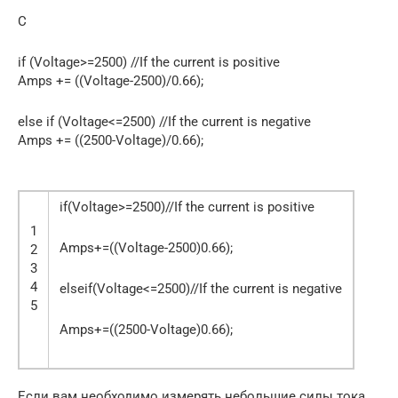
C
if (Voltage>=2500) //If the current is positive
Amps += ((Voltage-2500)/0.66);
else if (Voltage<=2500) //If the current is negative
Amps += ((2500-Voltage)/0.66);
if(Voltage>=2500)//If the current is positive
1
Amps+=((Voltage-2500)0.66);
2
3
4
elseif(Voltage<=2500)//If the current is negative
5
Amps+=((2500-Voltage)0.66);
Если вам необходимо измерять небольшие силы тока,