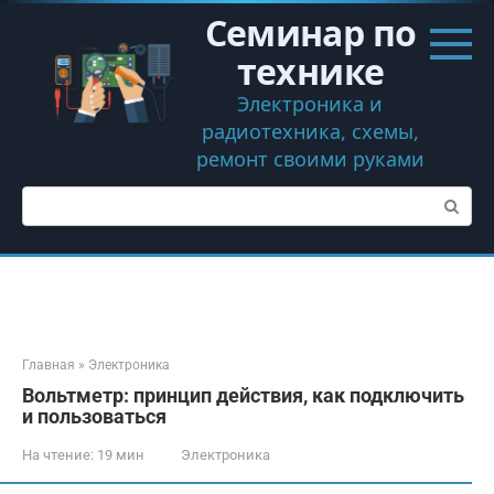
Перейти
Семинар по
к
контенту
технике
Электроника и
радиотехника, схемы,
ремонт своими руками
Поиск:
Главная
»
Электроника
Вольтметр: принцип действия, как подключить
и пользоваться
На чтение:
19 мин
Электроника