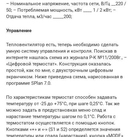
– Номинальное напряжение, частота сети, В/Гц __220 /
50; – Потребляемая мощность, кВт ____ 1 / 2 кВт; –
Отдача тепла, м3/час _____200;
Управление
Тепловентилятор есть, теперь необходимо сделать
умную систему управления и контроля. Поискав в
интернете нашлась схема из журнала Р-К №11/2008г., –
«Цифровой термостат». Конструкция оказалась
простой, как по мне, с двухстрочным цифровым
экранчиком. Ниже приведена схема, нарисованная в
программе SPlan 7.0.
По характеристикам термостат способен задавать
температуру от -25 до +75°С, при шаге 0,25°С. Так же
можно задать в предустановках меню спад и
нарастание температуры шагом по 0,1°С. Работа с
термостатом осуществляется с помощью кнопок.
Кнопками «+» и «-» (S1 и S2) определяется значения
температуры или спада (нарастания), кнопка «MODE»