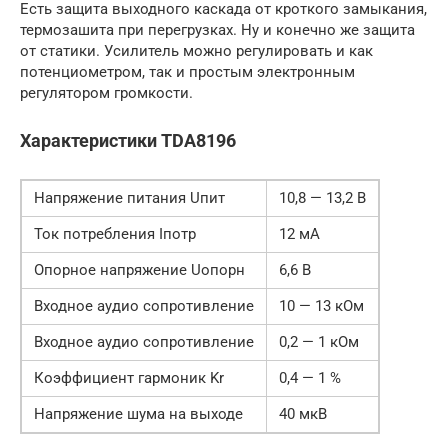
Есть защита выходного каскада от кроткого замыкания,
термозашита при перегрузках. Ну и конечно же защита
от статики. Усилитель можно регулировать и как
потенциометром, так и простым электронным
регулятором громкости.
Характеристики TDA8196
Напряжение питания Uпит
10,8 — 13,2 В
Ток потребления Iпотр
12 мА
Опорное напряжение Uопорн
6,6 В
Входное аудио сопротивление
10 — 13 кОм
Входное аудио сопротивление
0,2 — 1 кОм
Коэффициент гармоник Kr
0,4 — 1 %
Напряжение шума на выходе
40 мкВ