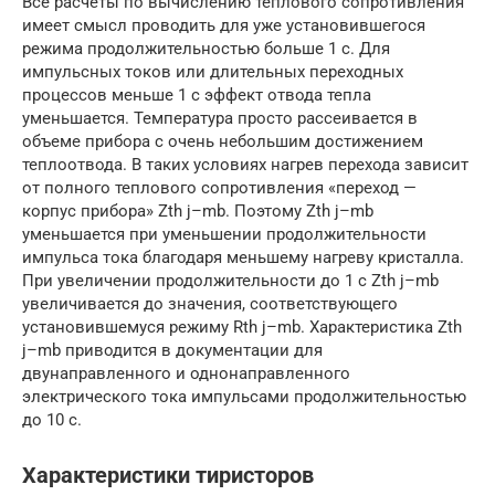
Все расчеты по вычислению теплового сопротивления
имеет смысл проводить для уже установившегося
режима продолжительностью больше 1 с. Для
импульсных токов или длительных переходных
процессов меньше 1 с эффект отвода тепла
уменьшается. Температура просто рассеивается в
объеме прибора с очень небольшим достижением
теплоотвода. В таких условиях нагрев перехода зависит
от полного теплового сопротивления «переход —
корпус прибора» Zth j–mb. Поэтому Zth j–mb
уменьшается при уменьшении продолжительности
импульса тока благодаря меньшему нагреву кристалла.
При увеличении продолжительности до 1 с Zth j–mb
увеличивается до значения, соответствующего
установившемуся режиму Rth j–mb. Характеристика Zth
j–mb приводится в документации для
двунаправленного и однонаправленного
электрического тока импульсами продолжительностью
до 10 с.
Характеристики тиристоров