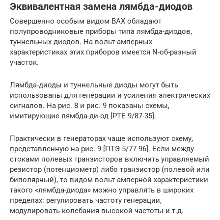
Эквивалентная замена лямбда-диодов
Совершенно особым видом ВАХ обладают
полупроводниковые приборы типа лямбда-диодов,
туннельных диодов. На вольт-амперных
характеристиках этих приборов имеется N-об-разный
участок.
Лямбда-диоды и туннельные диоды могут быть
использованы для генерации и усиления электрических
сигналов. На рис. 8 и рис. 9 показаны схемы,
имитирующие лямбда-ди-од [РТЕ 9/87-35].
Практически в генераторах чаще используют схему,
представленную на рис. 9 [ПТЭ 5/77-96]. Если между
стоками полевых транзисторов включить управляемый
резистор (потенциометр) либо транзистор (полевой или
биполярный), то видом вольт-амперной характеристики
такого «лямбда-диода» можно управлять в широких
пределах: регулировать частоту генерации,
модулировать колебания высокой частоты и т.д.