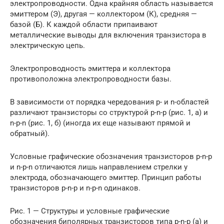
электропроводности. Одна крайняя область называется
эмиттером (Э), другая — коллектором (К), средняя —
базой (Б). К каждой области припаивают
металлические выводы для включения транзистора в
электрическую цепь.
Электропроводность эмиттера и коллектора
противоположна электропроводности базы.
В зависимости от порядка чередования р- и n-областей
различают транзисторы со структурой р-n-р (рис. 1, а) и
n-р-n (рис. 1, б) (иногда их еще называют прямой и
обратный).
Условные графические обозначения транзисторов p-n-р
и n-p-n отличаются лишь направлением стрелки у
электрода, обозначающего эмиттер. Принцип работы
транзисторов p-n-р и n-p-n одинаков.
Рис. 1 — Структуры и условные графические
обозначения биполярных транзисторов типа р-n-р (а) и