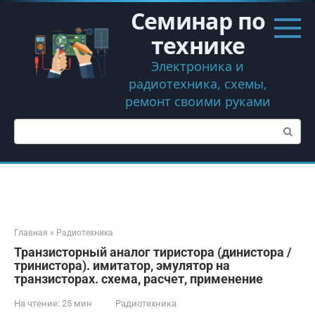
Перейти
Семинар по
к
контенту
технике
Электроника и
радиотехника, схемы,
ремонт своими руками
Поиск:
Главная
»
Радиотехника
Транзисторный аналог тиристора (динистора /
тринистора). имитатор, эмулятор на
транзисторах. схема, расчет, применение
На чтение:
25 мин
Радиотехника