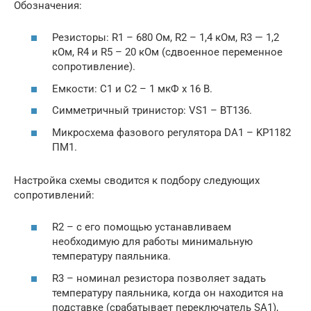
Обозначения:
Резисторы: R1 – 680 Ом, R2 – 1,4 кОм, R3 — 1,2
кОм, R4 и R5 – 20 кОм (сдвоенное переменное
сопротивление).
Емкости: С1 и С2 – 1 мкФ х 16 В.
Симметричный тринистор: VS1 – ВТ136.
Микросхема фазового регулятора DA1 – KP1182
ПМ1.
Настройка схемы сводится к подбору следующих
сопротивлений:
R2 – с его помощью устанавливаем
необходимую для работы минимальную
температуру паяльника.
R3 – номинал резистора позволяет задать
температуру паяльника, когда он находится на
подставке (срабатывает переключатель SA1),