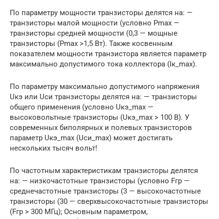
По параметру мощности транзисторы делятся на: —
транзисторы малой мощности (условно Рmах —
транзисторы средней мощности (0,3 — мощные
транзисторы (Рmах >1,5 Вт). Также косвенным
показателем мощности транзистора является параметр
максимально допустимого тока коллектора (Iк_max).
По параметру максимально допустимого напряжения
Uкэ или Uси транзисторы делятся на: — транзисторы
общего применения (условно Uкэ_mах —
высоковольтные транзисторы (Uкэ_mах > 100 В). У
современных биполярных и полевых транзисторов
параметр Uкэ_mах (Uси_mах) может достигать
нескольких тысяч вольт!
По частотным характеристикам транзисторы делятся
на: — низкочастотные транзисторы (условно Fгр —
среднечастотные транзисторы (3 — высокочастотные
транзисторы (30 — сверхвысокочастотные транзисторы
(Fгр > 300 МГц); Основным параметром,