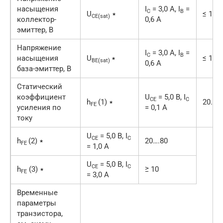
насыщения
I
= 3,0 А, I
=
C
B
U
٭
≤ 1,0
CE(sat)
коллектор-
0,6 А
эмиттер, В
Напряжение
I
= 3,0 А, I
=
C
B
насыщения
U
٭
≤ 1,2
BE(sat)
0,6 А
база-эмиттер, В
Статический
коэффициент
U
= 5,0 В, I
CE
C
h
(1) ٭
20….8
FE
усиления по
= 0,1 А
току
U
= 5,0 В, I
CE
C
h
(2) ٭
20….80
FE
= 1,0 А
U
= 5,0 В, I
CE
C
h
(3) ٭
≥ 10
FE
= 3,0 А
Временные
параметры
транзистора,