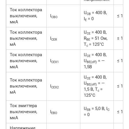
Ток коллектора
U
= 400 В,
CB
выключения,
I
≤ 10
CBO
I
= 0
E
мкА
Ток коллектора
U
= 400 В,
CE
выключения,
I
R
= 51 Ом,
≤ 1
CER
BE
мА
T
= 125°C
c
Ток коллектора
U
= 400 В,
CE
выключения,
I
U
= —
≤ 10
CEX1
BE(off)
мкА
1,5В
U
= 400 В,
CE
Ток коллектора
U
= —
BE(off)
выключения,
I
≤ 1
CEX2
1,5 В, T
=
c
мА
125°C
Ток эмиттера
U
= 5,0 В, I
EB
C
выключения,
I
≤ 10
EBO
= 0
мкА
Напряжение