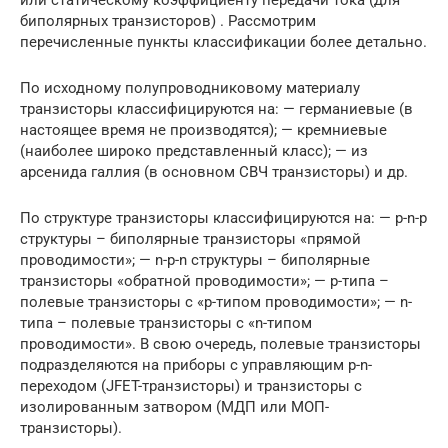
биполярных транзисторов) . Рассмотрим
перечисленные пункты классификации более детально.
По исходному полупроводниковому материалу
транзисторы классифицируются на: — германиевые (в
настоящее время не производятся); — кремниевые
(наиболее широко представленный класс); — из
арсенида галлия (в основном СВЧ транзисторы) и др.
По структуре транзисторы классифицируются на: — p-n-p
структуры – биполярные транзисторы «прямой
проводимости»; — n-p-n структуры – биполярные
транзисторы «обратной проводимости»; — p-типа –
полевые транзисторы с «p-типом проводимости»; — n-
типа – полевые транзисторы с «n-типом
проводимости». В свою очередь, полевые транзисторы
подразделяются на приборы с управляющим p-n-
переходом (JFET-транзисторы) и транзисторы с
изолированным затвором (МДП или МОП-
транзисторы).