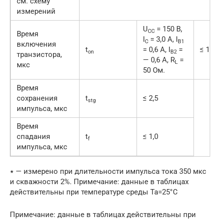
см. схему
измерений
U
= 150 В,
CC
Время
I
= 3,0 А, I
C
B1
включения
t
= 0,6 А, I
=
≤ 1,0
on
B2
транзистора,
— 0,6 А, R
=
L
мкс
50 Ом.
Время
сохранения
t
≤ 2,5
stg
импульса, мкс
Время
спадания
t
≤ 1,0
f
импульса, мкс
٭ — измерено при длительности импульса тока 350 мкс
и скважности 2%. Примечание: данные в таблицах
действительны при температуре среды Ta=25°C
Примечание: данные в таблицах действительны при