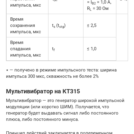
on
= I
= 1,0 А,
B2
импульса, мкс
R
= 30 Ом
L
Время
сохранения
t
(t
)
≤ 2,5
s
stg
импульса, мкс
Время
спадания
t
≤ 1,0
f
импульса, мкс
٭ — получено в режиме импульсного теста: ширина
импульса 300 мкс, скважность не более 2%
Мультивибратор на КТ315
Мультивибратор — это генератор широкой импульсной
модуляции (или коротко ШИМ). Получается, что
генератор будет выдавать сигнал либо постоянного
плюса, либо постоянного минуса.
Принцип действий заключается в попеременном