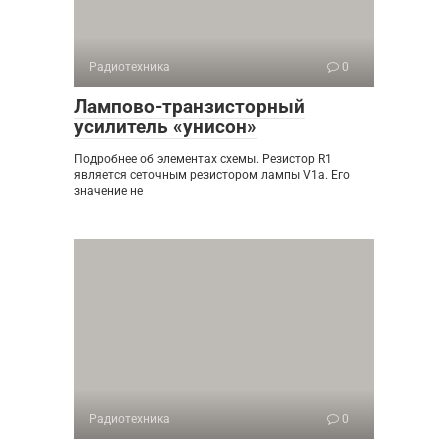
Радиотехника
0
Лампово-транзисторный
усилитель «унисон»
Подробнее об элементах схемы. Резистор R1
является сеточным резистором лампы V1a. Его
значение не
Радиотехника
0