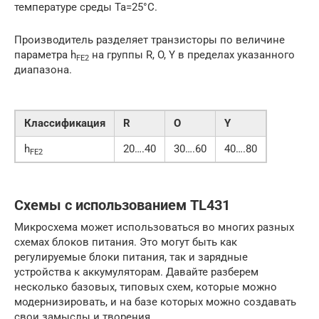
температуре среды Ta=25°C.
Производитель разделяет транзисторы по величине
параметра h
на группы R, O, Y в пределах указанного
FE
2
диапазона.
Классификация
R
O
Y
h
20….40
30….60
40….80
FE2
Схемы с использованием TL431
Микросхема может использоваться во многих разных
схемах блоков питания. Это могут быть как
регулируемые блоки питания, так и зарядные
устройства к аккумуляторам. Давайте разберем
несколько базовых, типовых схем, которые можно
модернизировать, и на базе которых можно создавать
свои замыслы и творения.