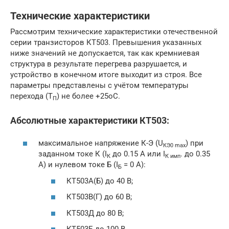
Технические характеристики
Рассмотрим технические характеристики отечественной
серии транзисторов КТ503. Превышения указанных
ниже значений не допускается, так как кремниевая
структура в результате перегрева разрушается, и
устройство в конечном итоге выходит из строя. Все
параметры представлены с учётом температуры
перехода (Т
) не более +25oC.
П
Абсолютные характеристики КТ503:
максимальное напряжение К-Э (U
) при
КЭ
0 max
заданном токе К (I
до 0.15 А или I
. до 0.35
К
К
имп
А) и нулевом токе Б (I
= 0 А):
Б
КТ503А(Б) до 40 В;
КТ503В(Г) до 60 В;
КТ503Д до 80 В;