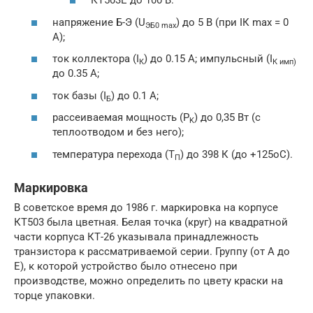
КТ503Е до 100 В.
напряжение Б-Э (U
) до 5 В (при IК max = 0
ЭБ0 max
А);
ток коллектора (I
) до 0.15 А; импульсный (I
К
К
имп
)
до 0.35 А;
ток базы (I
) до 0.1 А;
Б
рассеиваемая мощность (P
) до 0,35 Вт (с
K
теплоотводом и без него);
температура перехода (Т
) до 398 К (до +125oC).
П
Маркировка
В советское время до 1986 г. маркировка на корпусе
КТ503 была цветная. Белая точка (круг) на квадратной
части корпуса КТ-26 указывала принадлежность
транзистора к рассматриваемой серии. Группу (от А до
Е), к которой устройство было отнесено при
производстве, можно определить по цвету краски на
торце упаковки.