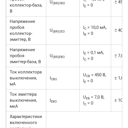
C
U
≥ 450
(BR)CBO
коллектор-база,
I
= 0
E
В
Напряжение
пробоя
I
= 10,0 мА,
C
U
≥ 400
(BR)CEO
коллектор-
I
= 0
B
эмиттер, В
Напряжение
I
= 0,1 мА,
E
пробоя
U
≥ 7,0
(BR)EBO
I
= 0
C
эмиттер-база, В
Ток коллектора
U
= 450 В,
CB
выключения,
I
≤ 1,0
CBO
I
= 0
E
мА
Ток эмиттера
U
= 7,0 В,
EB
выключения,
I
≤ 100,0
EBO
I
= 0
C
мкА
Характеристики
включенного