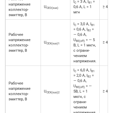
I
= 3 А, I
=
C
B1
напряжение
U
0,6 А, L = 1
≥ 400
CEO(sus)
коллектор-
мгн
эмиттер, В
I
= 3,0 А, I
C
B1
= 0,6 А, I
=
B2
Рабочее
— 0,6 А,
напряжение
U
= — 5
BE(off)
U
≥ 450
CEX(sus)1
коллектор-
В, L = 1 мкгн,
эмиттер, В
с ограни-
чением
напряжения.
I
= 6,0 А, I
C
B1
= 2,0 А, I
=
B2
— 0,6 А,
Рабочее
U
= —
BE(off)
напряжение
U
5В, L = 1
≥ 400
CEX(sus)2
коллектор-
мкгн, с
эмиттер, В
ограни-
чением
напряжения.