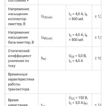
состояния ٭
Напряжение
насыщения
I
= 4,0 А, I
C
B
U
≤ 1,2
CE(sat)
коллектор-
= 800 мА
эмиттер, В
Напряжение
I
= 4,0 А, I
C
B
насыщения
U
≤ 1,5
BE(sat)
= 800 мА
база-эмиттер, В
Статический
коэффициент
U
= 5,0 В,
CE
h
≥ 10
FE
усиления по
I
= 4,0 А
C
току
Временные
характеристики
работы
транзистора
U
= 150 В,
CC
Время
I
= 5,0 А,I
C
B1
нарастания
t
≤ 1,0