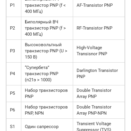
P1
транзистор PNP (f <
AF-Transistor PNP
400 МГц)
Биполярный ВЧ
P2
транзистор PNP (f >
RF-Transistor PNP
400 МГц)
Высоковольтный
High-Voltage
P3
транзистор PNP (U >
Transisnor PNP
150 В)
“Супербета”
Darlington Transistor
P4
транзистор PNP
PNP
(п21э > 1000)
Набор транзисторов
Double Transistor
P5
PNP
Array PNP
Набор транзисторов
Double Transistor
P6
PNP, NPN
Array PNP-NPN
Transient Voltage
S1
Один сапрессор
Suppressor (TVS)