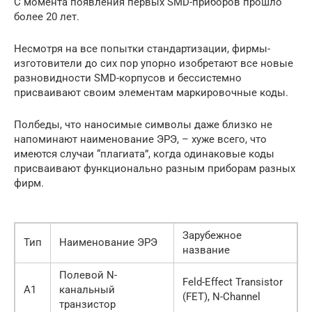
С момента появления первых SMD-приборов прошло
более 20 лет.
Несмотря на все попытки стандартизации, фирмы-
изготовители до сих пор упорно изобретают все новые
разновидности SMD-корпусов и бессистемно
присваивают своим элементам маркировочные коды.
Полбеды, что наносимые символы даже близко не
напоминают наименование ЭРЭ, – хуже всего, что
имеются случаи “плагиата”, когда одинаковые коды
присваивают функционально разным приборам разных
фирм.
Зарубежное
Тип
Наименование ЭРЭ
название
Полевой N-
Feld-Effect Transistor
A1
канальный
(FET), N-Channel
транзистор