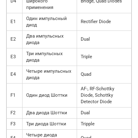
D4
широкого
Bridge, Quad Diodes
применения
Один импульсный
E1
Rectifier Diode
диод
Два импульсных
E2
Dual
диода
Три импульсных
E3
Triple
диода
Четыре импульсных
E4
Quad
диода
AF-, RF-Schottky
F1
Один диод Шоттки
Diode, Schottky
Detector Diode
F2
Два диода Шоттки
Dual
F3
Три диода Шоттки
Tripple
Четыре диода