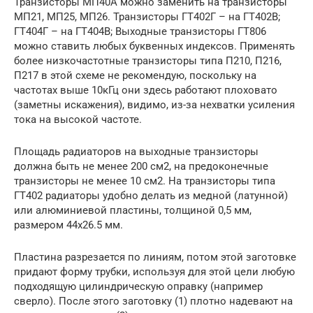
Транзисторы МП40А можно заменить на транзисторы
МП21, МП25, МП26. Транзисторы ГТ402Г – на ГТ402В;
ГТ404Г – на ГТ404В; Выходные транзисторы ГТ806
можно ставить любых буквенных индексов. Применять
более низкочастотные транзисторы типа П210, П216,
П217 в этой схеме не рекомендую, поскольку на
частотах выше 10кГц они здесь работают плоховато
(заметны искажения), видимо, из-за нехватки усиления
тока на высокой частоте.
Площадь радиаторов на выходные транзисторы
должна быть не менее 200 см2, на предоконечные
транзисторы не менее 10 см2. На транзисторы типа
ГТ402 радиаторы удобно делать из медной (латунной)
или алюминиевой пластины, толщиной 0,5 мм,
размером 44х26.5 мм.
Пластина разрезается по линиям, потом этой заготовке
придают форму трубки, используя для этой цели любую
подходящую цилиндрическую оправку (например
сверло). После этого заготовку (1) плотно надевают на