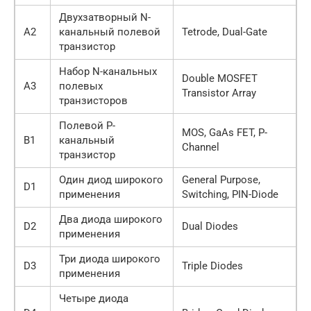
Двухзатворный N-
A2
канальный полевой
Tetrode, Dual-Gate
транзистор
Набор N-канальных
Double MOSFET
A3
полевых
Transistor Array
транзисторов
Полевой Р-
MOS, GaAs FET, P-
B1
канальный
Channel
транзистор
Один диод широкого
General Purpose,
D1
применения
Switching, PIN-Diode
Два диода широкого
D2
Dual Diodes
применения
Три диода широкого
D3
Triple Diodes
применения
Четыре диода