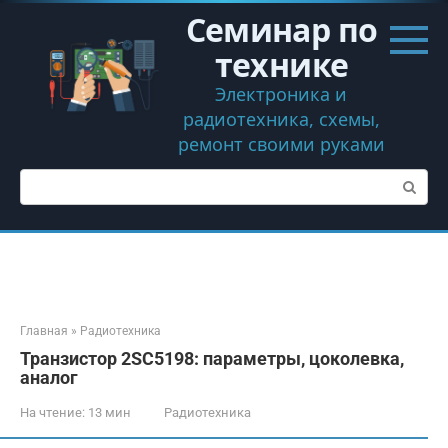
Перейти
Семинар по
к
контенту
технике
Электроника и
радиотехника, схемы,
ремонт своими руками
Поиск:
Главная
»
Радиотехника
Транзистор 2SC5198: параметры, цоколевка,
аналог
На чтение:
13 мин
Радиотехника