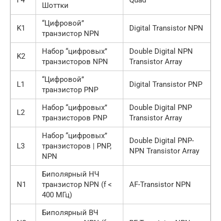
F4
Quad
Шоттки
“Цифровой”
K1
Digital Transistor NPN
транзистор NPN
Набор “цифровых”
Double Digital NPN
K2
транзисторов NPN
Transistor Array
“Цифровой”
L1
Digital Transistor PNP
транзистор PNP
Набор “цифровых”
Double Digital PNP
L2
транзисторов PNP
Transistor Array
Набор “цифровых”
Double Digital PNP-
L3
транзисторов | PNP,
NPN Transistor Array
NPN
Биполярный НЧ
N1
транзистор NPN (f <
AF-Transistor NPN
400 МГц)
Биполярный ВЧ