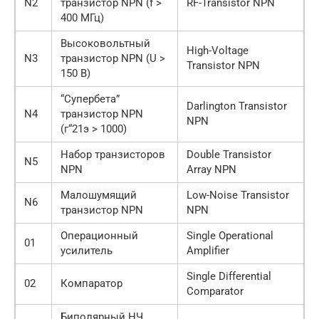
N2
транзистор NPN (f >
RF-Transistor NPN
400 МГц)
Высоковольтный
High-Voltage
N3
транзистор NPN (U >
Transistor NPN
150 В)
“Супербета”
Darlington Transistor
N4
транзистор NPN
NPN
(г“21э > 1000)
Набор транзисторов
Double Transistor
N5
NPN
Array NPN
Малошумящий
Low-Noise Transistor
N6
транзистор NPN
NPN
Операционный
Single Operational
01
усилитель
Amplifier
Single Differential
02
Компаратор
Comparator
Биполярный НЧ