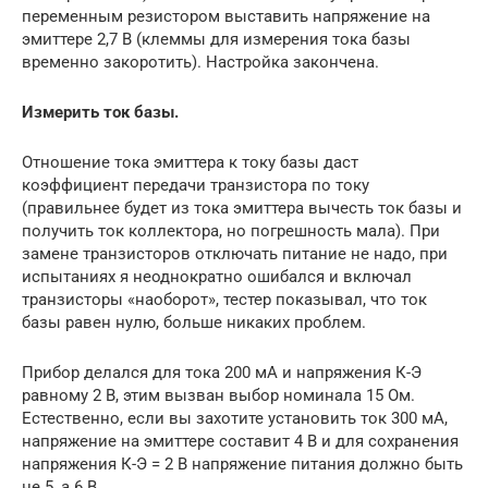
переменным резистором выставить напряжение на
эмиттере 2,7 В (клеммы для измерения тока базы
временно закоротить). Настройка закончена.
Измерить ток базы.
Отношение тока эмиттера к току базы даст
коэффициент передачи транзистора по току
(правильнее будет из тока эмиттера вычесть ток базы и
получить ток коллектора, но погрешность мала). При
замене транзисторов отключать питание не надо, при
испытаниях я неоднократно ошибался и включал
транзисторы «наоборот», тестер показывал, что ток
базы равен нулю, больше никаких проблем.
Прибор делался для тока 200 мА и напряжения К-Э
равному 2 В, этим вызван выбор номинала 15 Ом.
Естественно, если вы захотите установить ток 300 мА,
напряжение на эмиттере составит 4 В и для сохранения
напряжения К-Э = 2 В напряжение питания должно быть
не 5, а 6 В.