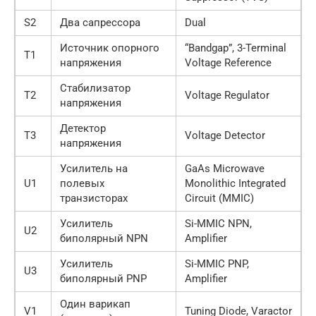
S2
Два сапрессора
Dual
Источник опорного
“Bandgap”, 3-Terminal
T1
напряжения
Voltage Reference
Стабилизатор
T2
Voltage Regulator
напряжения
Детектор
T3
Voltage Detector
напряжения
Усилитель на
GaAs Microwave
U1
полевых
Monolithic Integrated
транзисторах
Circuit (MMIC)
Усилитель
Si-MMIC NPN,
U2
биполярный NPN
Amplifier
Усилитель
Si-MMIC PNP,
U3
биполярный PNP
Amplifier
Один варикап
V1
Tuning Diode, Varactor