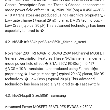
General Description Features These N-Channel enhancement
mode power field effect • 8.1A, 250V, RDS(on) = 0.45Ω @VGS
= 10 V transistors are produced using Fairchild’s proprietary, •
Low gate charge ( typical 29 nC) planar, DMOS technology. •
Low Crss ( typical 20 pF) This advanced technology has been
especially tailored to �
4.2. irf634b irfs634b.pdf Size:859K _fairchild_semi
November 2001 IRF634B/IRFS634B 250V N-Channel MOSFET
General Description Features These N-Channel enhancement
mode power field effect � 8.1A, 250V, RDS(on) = 0.45?
@VGS = 10 V transistors are produced using Fairchild�s
proprietary, � Low gate charge ( typical 29 nC) planar, DMOS
technology. � Low Crss ( typical 20 pF) This advanced
technology has been especially tailored to � Fast switchi
4.3. irfs634a.pdf Size:505K _samsung
Advanced Power MOSFET FEATURES BVDSS = 250 V