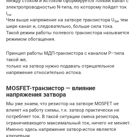
Между стоком и истоком сформируется тонкий канал с
электропроводностью N-типа, по которому пойдет ток
I
.
си
Чем выше напряжение на затворе транзистора U
, тем
зи
шире канал и, следовательно, больше сила тока.
Такой режим работы полевого транзистора называется
режимом обогащения.
Принцип работы МДП-транзистора с каналом P–типа
такой же,
только на затвор нужно подавать отрицательное
напряжение относительно истока.
MOSFET-транзистор — влияние
напряжения затвора
Мы уже знаем, что резистор на затворе MOSFET не
влияет на работу схемы, т.к. затвор практически не
потребляет ток. В такой ситуации смена резистора,
ограничивающего максимальный ток, ничего не меняет.
Именно здесь напряжение затвор-исток является
ключевым.