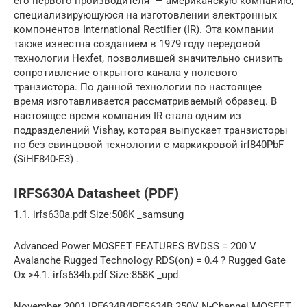
его первого производителя — американскую компанию,
специализирующуюся на изготовлении электронных
компонентов International Rectifier (IR). Эта компании
также известна созданием в 1979 году передовой
технологии Hexfet, позволившей значительно снизить
сопротивление открытого канала у полевого
транзистора. По данной технологии по настоящее
время изготавливается рассматриваемый образец. В
настоящее время компания IR стала одним из
подразделений Vishay, которая выпускает транзисторы
по без свинцовой технологии с маркикровой irf840PbF
(SiHF840-E3) .
IRFS630A Datasheet (PDF)
1.1. irfs630a.pdf Size:508K _samsung
Advanced Power MOSFET FEATURES BVDSS = 200 V
Avalanche Rugged Technology RDS(on) = 0.4 ? Rugged Gate
Ox >4.1. irfs634b.pdf Size:858K _upd
November 2001 IRF634B/IRFS634B 250V N-Channel MOSFET