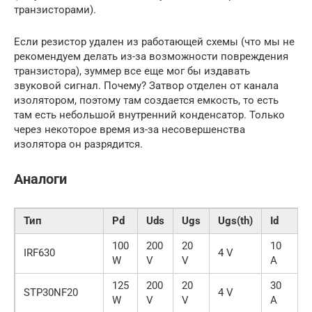
транзисторами).
Если резистор удален из работающей схемы (что мы не
рекомендуем делать из-за возможности повреждения
транзистора), зуммер все еще мог бы издавать
звуковой сигнал. Почему? Затвор отделен от канала
изолятором, поэтому там создается емкость, то есть
там есть небольшой внутренний конденсатор. Только
через некоторое время из-за несовершенства
изолятора он разрядится.
Аналоги
Тип
Pd
Uds
Ugs
Ugs(th)
Id
T
100
200
20
10
1
IRF630
4 V
W
V
V
A
°
125
200
20
30
1
STP30NF20
4 V
W
V
V
A
°