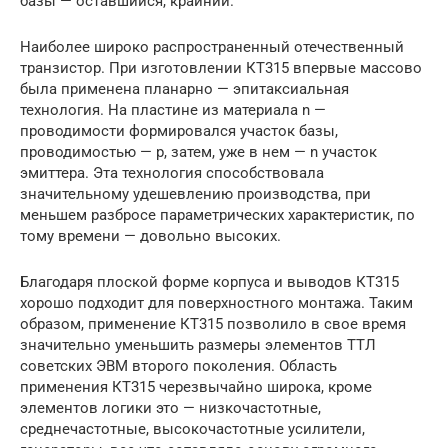
базы — оставшийся, крайний.
Наиболее широко распространенный отечественный
транзистор. При изготовлении КТ315 впервые массово
была применена планарно — эпитаксиальная
технология. На пластине из материала n —
проводимости формировался участок базы,
проводимостью — p, затем, уже в нем — n участок
эмиттера. Эта технология способствовала
значительному удешевлению производства, при
меньшем разбросе параметрических характеристик, по
тому времени — довольно высоких.
Благодаря плоской форме корпуса и выводов КТ315
хорошо подходит для поверхностного монтажа. Таким
образом, применение КТ315 позволило в свое время
значительно уменьшить размеры элементов ТТЛ
советских ЭВМ второго поколения. Область
применения КТ315 черезвычайно широка, кроме
элементов логики это — низкочастотные,
среднечастотные, высокочастотные усилители,