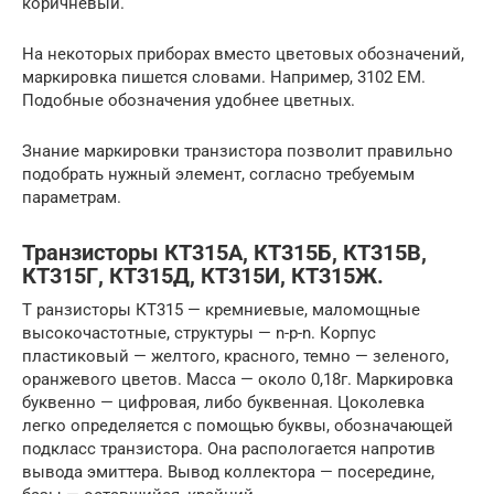
коричневый.
На некоторых приборах вместо цветовых обозначений,
маркировка пишется словами. Например, 3102 EM.
Подобные обозначения удобнее цветных.
Знание маркировки транзистора позволит правильно
подобрать нужный элемент, согласно требуемым
параметрам.
Транзисторы КТ315А, КТ315Б, КТ315В,
КТ315Г, КТ315Д, КТ315И, КТ315Ж.
Т ранзисторы КТ315 — кремниевые, маломощные
высокочастотные, структуры — n-p-n. Корпус
пластиковый — желтого, красного, темно — зеленого,
оранжевого цветов. Масса — около 0,18г. Маркировка
буквенно — цифровая, либо буквенная. Цоколевка
легко определяется с помощью буквы, обозначающей
подкласс транзистора. Она распологается напротив
вывода эмиттера. Вывод коллектора — посередине,