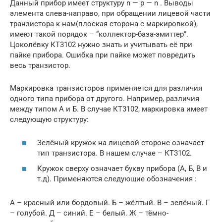
Данный прибор имеет структуру n — p — n . Выводы
элемента слева-направо, при обращении лицевой части
транзистора к нам(плоская сторона с маркировкой),
имеют такой порядок – “коллектор-база-эмиттер”.
Цоколёвку КТ3102 нужно знать и учитывать её при
пайке прибора. Ошибка при пайке может повредить
весь транзистор.
Маркировка транзисторов применяется для различия
одного типа прибора от другого. Например, различия
между типом А и Б. В случае КТ3102, маркировка имеет
следующую структуру:
Зелёный кружок на лицевой стороне означает
тип транзистора. В нашем случае – КТ3102.
Кружок сверху означает букву прибора (А, Б, В и
т.д). Применяются следующие обозначения :
А – красный или бордовый. Б – жёлтый. В – зелёный. Г
– голубой. Д – синий. Е – белый. Ж – тёмно-