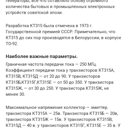
генераторы, все что сотавляло основу огромного
количества бытовых и промышленных электронных
устройств советской эпохи.
Разработка КТ315 была отмечена в 1973 г.
Государственной премией СССР. Примечательно, что
КТ315 до сих пор производятся в Белоруссии, в корпусе
ТО-92.
Наиболее важные параметры.
Граничная частота передачи тока — 250 МГц.
Коэффициент передачи тока у транзисторов КТ315А,
КТ315В, КТ315Д — от 20 до 90. У транзисторов
КТ315Б,КТ315Г,КТ315Е — от 50 до 350. У транзистора
КТ315Ж, — от 30 до 250. У транзистора КТ315Ж, не
менее 30.
Максимальное напряжение коллектор — эмиттер.
транзистора КТ315А — 25в. Транзистора КТ315Б — 20в,
транзистора КТ315Ж — 15в. У транзисторов КТ315В,
КТ315Д — 40 в. у транзисторов КТ315Г, КТ315Е — 35 в. У