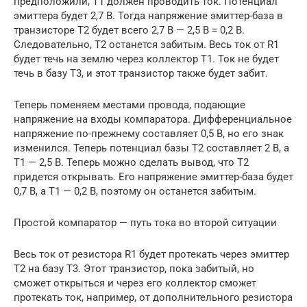
предположили, Т1 должен проводить ток. Потенциал
эмиттера будет 2,7 В. Тогда напряжение эмиттер-база в
транзисторе Т2 будет всего 2,7 В — 2,5 В = 0,2 В.
Следовательно, Т2 останется забитым. Весь ток от R1
будет течь на землю через коллектор T1. Ток не будет
течь в базу T3, и этот транзистор также будет забит.
Теперь поменяем местами провода, подающие
напряжение на входы компаратора. Дифференциальное
напряжение по-прежнему составляет 0,5 В, но его знак
изменился. Теперь потенциал базы Т2 составляет 2 В, а
Т1 — 2,5 В. Теперь можно сделать вывод, что Т2
придется открывать. Его напряжение эмиттер-база будет
0,7 В, а Т1 — 0,2 В, поэтому он останется забитым.
Простой компаратор — путь тока во второй ситуации
Весь ток от резистора R1 будет протекать через эмиттер
T2 на базу T3. Этот транзистор, пока забитый, но
сможет открыться и через его коллектор сможет
протекать ток, например, от дополнительного резистора