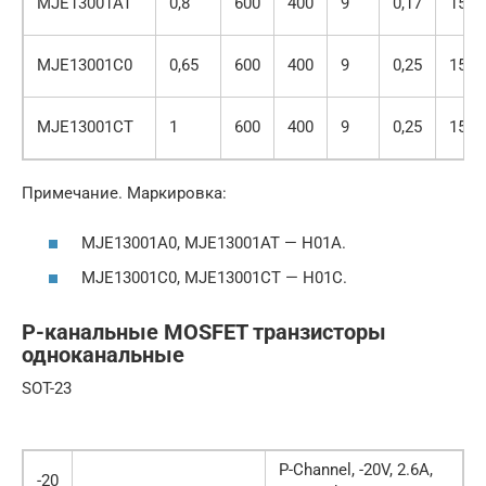
MJE13001AT
0,8
600
400
9
0,17
150
MJE13001C0
0,65
600
400
9
0,25
150
MJE13001CT
1
600
400
9
0,25
150
Примечание. Маркировка:
MJE13001A0, MJE13001AT — H01A.
MJE13001C0, MJE13001CT — H01C.
P-канальные MOSFET транзисторы
одноканальные
SOT-23
P-Channel, -20V, 2.6A,
-20