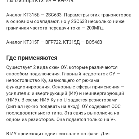
транзистора КТ315А — BFP719.
Аналог КТ315Б — 2SC633. Параметры этих транзисторов
в основном совпадают, но у 2SC633 несколько ниже
граничная частота передачи тока — 200МГц.
Аналог КТ315Г — BFP722, КТ315Д — BC546B
Где применяются
Существует 2 вида схем ОУ, которые различаются
способом подключения. Главный недостаток ОУ —
непостоянство Kу, зависящего от режима
функционирования. Основные сферы применения —
усилители: инвертирующий (ИУ) и неинвертирующий
(НИУ). В схеме НИУ Kу по U задается резисторами
(сигнал нужно подавать на вход). ОУ содержит ООС
последовательного типа. Эта связь выполнена на
одном из резисторов. Она подается только на V-.
В ИУ происходит сдвиг сигналов по фазе. Для