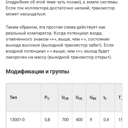
(подробнее об этой теме чуть позже), к земле системы.
Если ток коллектора достаточно низкий, транзистор
может насыщаться.
Таким образом, эта простая схема действует как
реальный компаратор. Когда потенциал входа,
отмеченного знаком «+», выше, чем «-», состояние
выхода высокое (выходной транзистор забит). Если
входной потенциал «-» выше, чем «+», выход будет
закорочен на массу (выходной транзистор открыт).
Модификации и группы
Тип
P
U
U
U
I
T
C
CB
CE
BE
C
J
13001-0
0,8
700
400
9
0,4
150