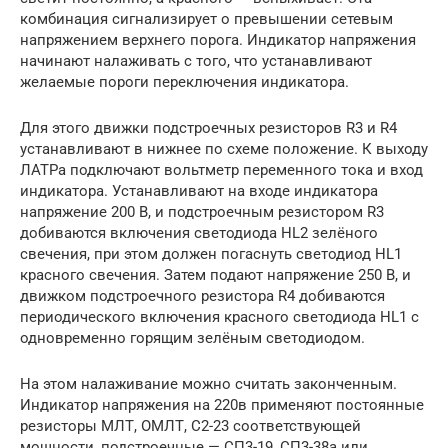
комбинация сигнализирует о превышении сетевым
напряжением верхнего порога. Индикатор напряжения
начинают налаживать с того, что устанавливают
желаемые пороги переключения индикатора.
Для этого движки подстроечных резисторов R3 и R4
устанавливают в нижнее по схеме положение. К выходу
ЛАТРа подключают вольтметр переменного тока и вход
индикатора. Устанавливают на входе индикатора
напряжение 200 В, и подстроечным резистором R3
добиваются включения светодиода HL2 зелёного
свечения, при этом должен погаснуть светодиод HL1
красного свечения. Затем подают напряжение 250 В, и
движком подстроечного резистора R4 добиваются
периодического включения красного светодиода HL1 с
одновременно горящим зелёным светодиодом.
На этом налаживание можно считать законченным.
Индикатор напряжения на 220в применяют постоянные
резисторы МЛТ, ОМЛТ, С2-23 соответствующей
мощности, подстроечные — СП3-19, СП3-38а или