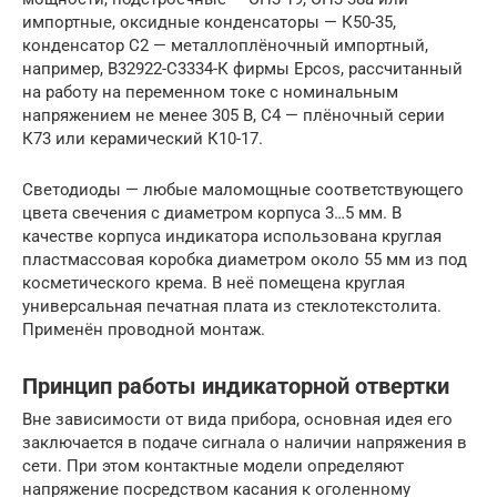
импортные, оксидные конденсаторы — К50-35,
конденсатор С2 — металлоплёночный импортный,
например, В32922-С3334-К фирмы Epcos, рассчитанный
на работу на переменном токе с номинальным
напряжением не менее 305 В, С4 — плёночный серии
К73 или керамический К10-17.
Светодиоды — любые маломощные соответствующего
цвета свечения с диаметром корпуса 3…5 мм. В
качестве корпуса индикатора использована круглая
пластмассовая коробка диаметром около 55 мм из под
косметического крема. В неё помещена круглая
универсальная печатная плата из стеклотекстолита.
Применён проводной монтаж.
Принцип работы индикаторной отвертки
Вне зависимости от вида прибора, основная идея его
заключается в подаче сигнала о наличии напряжения в
сети. При этом контактные модели определяют
напряжение посредством касания к оголенному