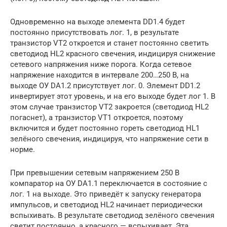
Одновременно на выходе элемента DD1.4 будет
постоянно присутствовать лог. 1, в результате
транзистор VT2 откроется и станет постоянно светить
светодиод HL2 красного свечения, индицируя снижение
сетевого напряжения ниже порога. Когда сетевое
напряжение находится в интервале 200…250 В, на
выходе ОУ DA1.2 присутствует лог. 0. Элемент DD1.2
инвертирует этот уровень, и на его выходе будет лог 1. В
этом случае транзистор VT2 закроется (светодиод HL2
погаснет), а транзистор VT1 откроется, поэтому
включится и будет постоянно гореть светодиод HL1
зелёного свечения, индицируя, что напряжение сети в
норме.
При превышении сетевым напряжением 250 В
компаратор на ОУ DA1.1 переключается в состояние с
лог. 1 на выходе. Это приведёт к запуску генератора
импульсов, и светодиод HL2 начинает периодически
вспыхивать. В результате светодиод зелёного свечения
светит постоянно, а красного — вспыхивает. Эта