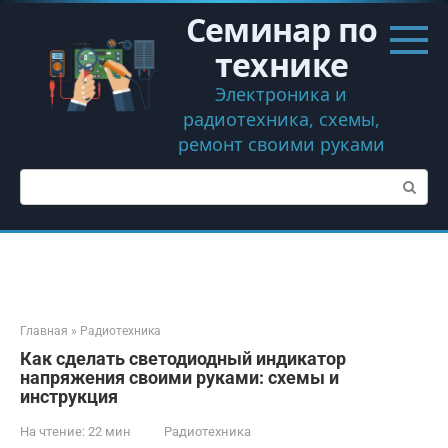
Перейти
Семинар по
к
контенту
технике
Электроника и
радиотехника, схемы,
ремонт своими руками
Поиск:
Главная
»
Радиотехника
Как сделать светодиодный индикатор
напряжения своими руками: схемы и
инструкция
На чтение:
22 мин
Радиотехника