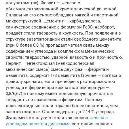
полуавтоматах). Феррит — железо с
объемноцентрированной кристаллической решеткой.
Сплавы на его основе обладают мягкой и пластичной
микроструктурой. Цементит — карбид железа,
химическое соединение с формулой Fe3C, наоборот,
придаёт стали твёрдость и хрупкость. При появлении в
структуре заэвтектоидной стали свободного цементита
(при С более 0,8 %) пропадает четкая связь между
содержанием углерода и комплексом механических
свойств: твердостью, ударной вязкостью и прочностью.
Перлит — эвтектоидная (мелкодисперсная
механическая смесь) смесь двух фаз — феррита и
цементита, содержит 1/8 цементита (точнее — согласно
правилу «рычага», если пренебречь растворимостью
углерода в феррите при комнатной температуре —
0,8/6,67) и поэтому имеет повышенную прочность и
твёрдость по сравнению с ферритом. Поэтому
доэвтектоидные стали гораздо более пластичны, чем
заэвтектоидные. Стали содержат до 2,14 % углерода.
Фундаментом науки о стали как сплава
железа с
углеродом является диаграмма
состояния сплавов