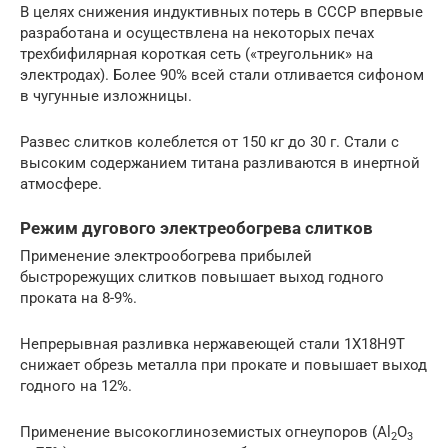
В целях снижения индуктивных потерь в СССР впервые
разработана и осуществлена на некоторых печах
трехбифилярная короткая сеть («треугольник» на
электродах). Более 90% всей стали отливается сифоном
в чугунные изложницы.
Развес слитков колеблется от 150 кг до 30 г. Стали с
высоким содержанием титана разливаются в инертной
атмосфере.
Режим дугового электреобогрева слитков
Применение электрообогрева прибылей
быстрорежущих слитков повышает выход годного
проката на 8-9%.
Непрерывная разливка нержавеющей стали 1Х18Н9Т
снижает обрезь металла при прокате и повышает выход
годного на 12%.
Применение высокоглиноземистых огнеупоров (Аl
O
2
3