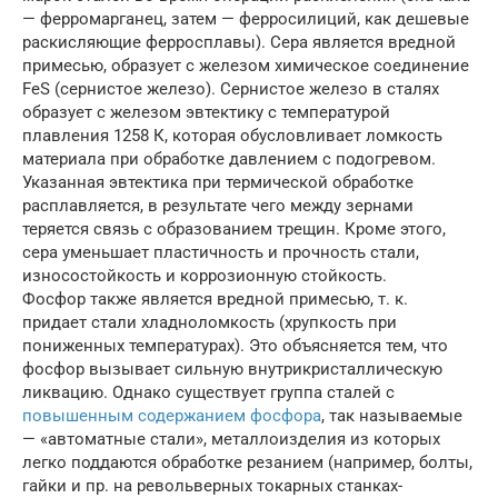
— ферромарганец, затем — ферросилиций, как дешевые
раскисляющие ферросплавы). Сера является вредной
примесью, образует с железом химическое соединение
FeS (сернистое железо). Сернистое железо в сталях
образует с железом эвтектику с температурой
плавления 1258 К, которая обусловливает ломкость
материала при обработке давлением с подогревом.
Указанная эвтектика при термической обработке
расплавляется, в результате чего между зернами
теряется связь с образованием трещин. Кроме этого,
сера уменьшает пластичность и прочность стали,
износостойкость и коррозионную стойкость.
Фосфор также является вредной примесью, т. к.
придает стали хладноломкость (хрупкость при
пониженных температурах). Это объясняется тем, что
фосфор вызывает сильную внутрикристаллическую
ликвацию. Однако существует группа сталей с
повышенным содержанием фосфора
, так называемые
— «автоматные стали», металлоизделия из которых
легко поддаются обработке резанием (например, болты,
гайки и пр. на револьверных токарных станках-