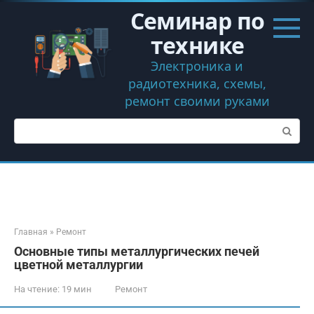
Перейти
Семинар по
к
контенту
технике
Электроника и
радиотехника, схемы,
ремонт своими руками
Поиск:
Главная
»
Ремонт
Основные типы металлургических печей
цветной металлургии
На чтение:
19 мин
Ремонт