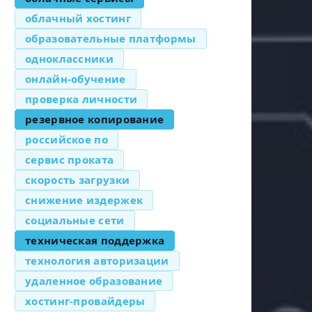
облачный хостинг
образовательные платформы
одноклассники
онлайн-обучение
проверка личности
резервное копирование
российское по
сервис проката
скорость загрузки
снижение издержек
социальные сети
техническая поддержка
технология авторизации
удаленное образование
хостинг-провайдеры