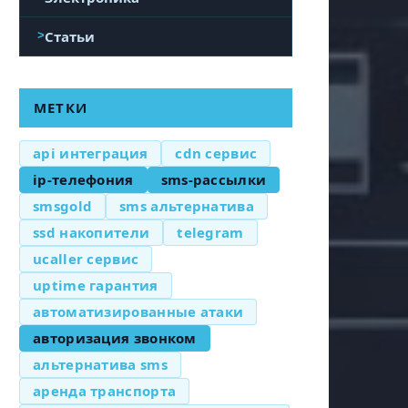
Статьи
МЕТКИ
api интеграция
cdn сервис
ip-телефония
sms-рассылки
smsgold
sms альтернатива
ssd накопители
telegram
ucaller сервис
uptime гарантия
автоматизированные атаки
авторизация звонком
альтернатива sms
аренда транспорта