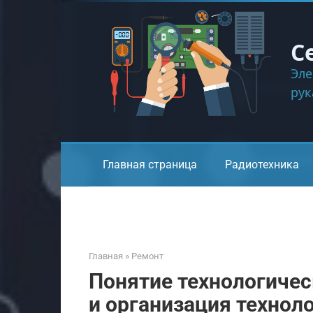
Перейти
к
контенту
С
Эле
ру
Главная страница
Радиотехника
Главная
»
Ремонт
Понятие технологичес
и организация технол