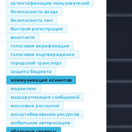
аутентификация пользователей
безопасность входа
безопасность смс
быстрая регистрация
вконтакте
голосовая верификация
голосовое подтверждение
городской транспорт
защита бюджета
коммуникация клиентов
маркетинг
маршрутизация сообщений
массовые рассылки
масштабирование ресурсов
мобильная авторизация
облачные сервисы