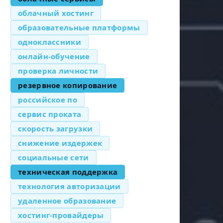
облачный хостинг
образовательные платформы
одноклассники
онлайн-обучение
проверка личности
резервное копирование
российское по
сервис проката
скорость загрузки
снижение издержек
социальные сети
техническая поддержка
технология авторизации
удаленное образование
хостинг-провайдеры