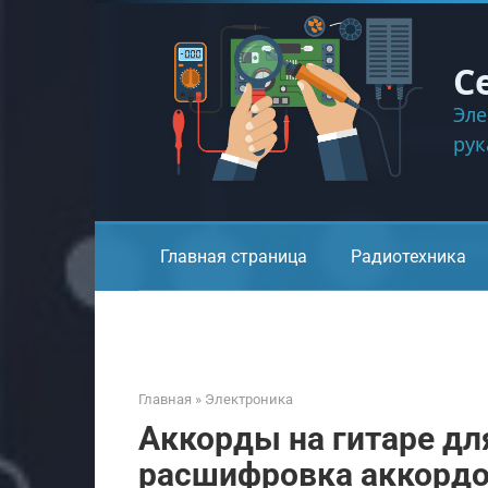
Перейти
к
контенту
С
Эле
ру
Главная страница
Радиотехника
Главная
»
Электроника
Аккорды на гитаре дл
расшифровка аккорд