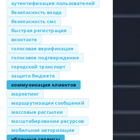
аутентификация пользователей
безопасность входа
безопасность смс
быстрая регистрация
вконтакте
голосовая верификация
голосовое подтверждение
городской транспорт
защита бюджета
коммуникация клиентов
маркетинг
маршрутизация сообщений
массовые рассылки
масштабирование ресурсов
мобильная авторизация
облачные сервисы