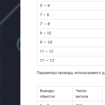
5′ — 6′
7 — 8
7′ — 8′
9 — 10
9′ — 10′
11 — 12
11′ — 12′
Параметры провода, используемого д
Выводы
Число
обмоток
витков