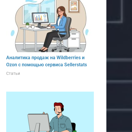
Аналитика продаж на Wildberries и
Ozon с помощью сервиса Sellerstats
Статьи