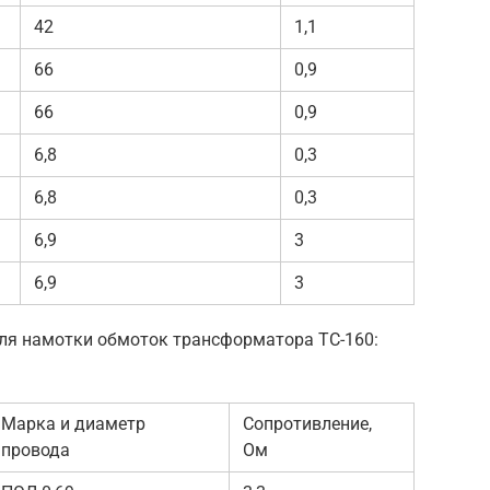
42
1,1
66
0,9
66
0,9
6,8
0,3
6,8
0,3
6,9
3
6,9
3
ля намотки обмоток трансформатора ТС-160:
Марка и диаметр
Сопротивление,
провода
Ом