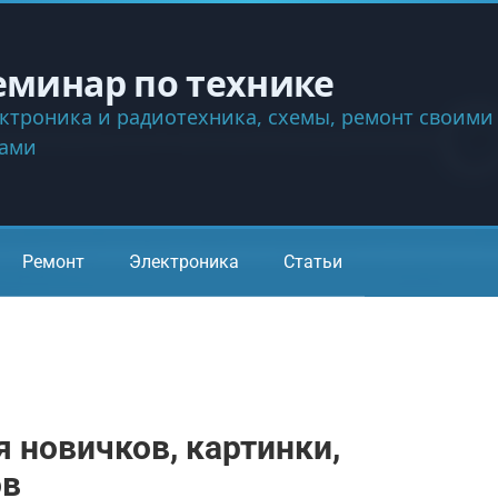
еминар по технике
ктроника и радиотехника, схемы, ремонт своими
ками
Ремонт
Электроника
Статьи
я новичков, картинки,
ов