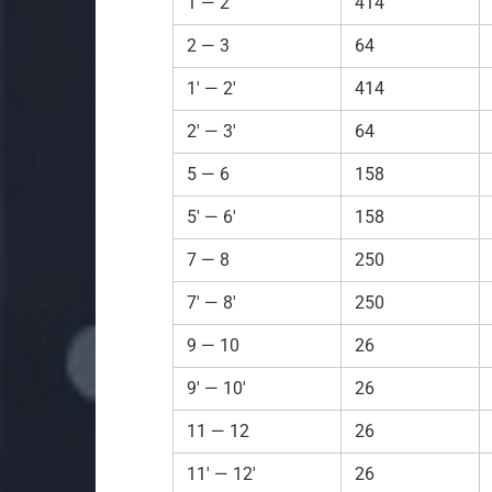
1 — 2
414
2 — 3
64
1′ — 2′
414
2′ — 3′
64
5 — 6
158
5′ — 6′
158
7 — 8
250
7′ — 8′
250
9 — 10
26
9′ — 10′
26
11 — 12
26
11′ — 12′
26