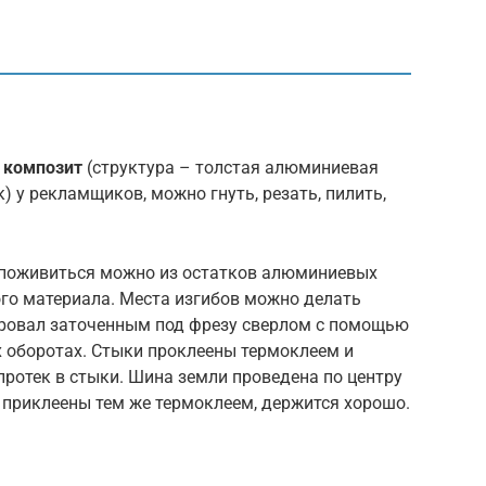
т
композит
(структура – толстая алюминиевая
к) у рекламщиков, можно гнуть, резать, пилить,
 поживиться можно из остатков алюминиевых
ого материала. Места изгибов можно делать
еровал заточенным под фрезу сверлом с помощью
х оборотах. Стыки проклеены термоклеем и
протек в стыки. Шина земли проведена по центру
 приклеены тем же термоклеем, держится хорошо.
: