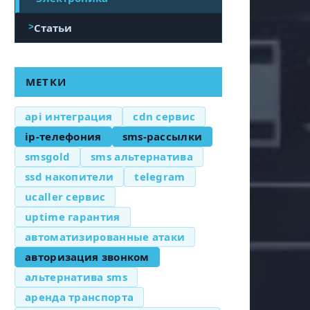
Статьи
МЕТКИ
api интеграция
cdn сервис
ip-телефония
sms-рассылки
smsgold
sms альтернатива
ssd накопители
telegram
ucaller сервис
uptime гарантия
автоматизированные атаки
авторизация звонком
альтернатива sms
аренда транспорта