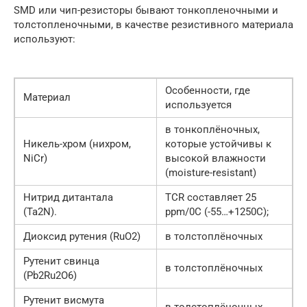
SMD или чип-резисторы бывают тонкопленочными и
толстопленочными, в качестве резистивного материала
используют:
Особенности, где
Материал
используется
в тонкоплёночных,
Никель-хром (нихром,
которые устойчивы к
NiCr)
высокой влажности
(moisture-resistant)
Нитрид дитантала
TCR составляет 25
(Ta2N).
ppm/0С (-55…+1250С);
Диоксид рутения (RuO2)
в толстоплёночных
Рутенит свинца
в толстоплёночных
(Pb2Ru2O6)
Рутенит висмута