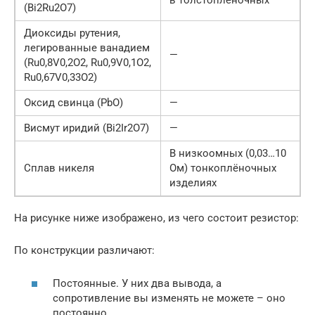
в толстоплёночных
(Bi2Ru2O7)
Диоксиды рутения,
легированные ванадием
—
(Ru0,8V0,2O2, Ru0,9V0,1O2,
Ru0,67V0,33O2)
Оксид свинца (PbO)
—
Висмут иридий (Bi2Ir2O7)
—
В низкоомных (0,03…10
Сплав никеля
Ом) тонкоплёночных
изделиях
На рисунке ниже изображено, из чего состоит резистор:
По конструкции различают:
Постоянные. У них два вывода, а
сопротивление вы изменять не можете – оно
постоянно.