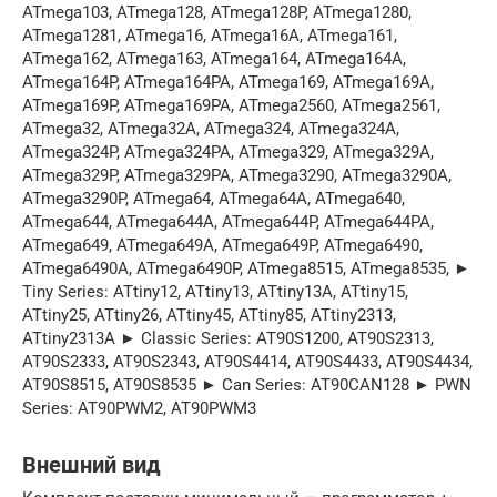
ATmega103, ATmega128, ATmega128P, ATmega1280,
ATmega1281, ATmega16, ATmega16A, ATmega161,
ATmega162, ATmega163, ATmega164, ATmega164A,
ATmega164P, ATmega164PA, ATmega169, ATmega169A,
ATmega169P, ATmega169PA, ATmega2560, ATmega2561,
ATmega32, ATmega32A, ATmega324, ATmega324A,
ATmega324P, ATmega324PA, ATmega329, ATmega329A,
ATmega329P, ATmega329PA, ATmega3290, ATmega3290A,
ATmega3290P, ATmega64, ATmega64A, ATmega640,
ATmega644, ATmega644A, ATmega644P, ATmega644PA,
ATmega649, ATmega649A, ATmega649P, ATmega6490,
ATmega6490A, ATmega6490P, ATmega8515, ATmega8535, ►
Tiny Series: ATtiny12, ATtiny13, ATtiny13A, ATtiny15,
ATtiny25, ATtiny26, ATtiny45, ATtiny85, ATtiny2313,
ATtiny2313A ► Classic Series: AT90S1200, AT90S2313,
AT90S2333, AT90S2343, AT90S4414, AT90S4433, AT90S4434,
AT90S8515, AT90S8535 ► Can Series: AT90CAN128 ► PWN
Series: AT90PWM2, AT90PWM3
Внeшний вид