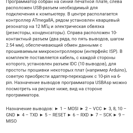
Программатор собран на синий печатной плате, слева
расположен USB-разъем необходимый для
подключения к компьютеру. В центре располагается
контроллер ATmega8A, рядом установлен кварцевый
резонатор на 12 МГц и электрическая обвязка
(резисторы, конденсаторы). Справа расположен 10-
контактный разъем (два ряда, по пять выводов, шагом
2.54 мм), обеспечивающий обмен данными с
прошиваемым микроконтроллером (интерфейс ISP). В
комплекте поставляется кабель, с каждой стороны
которого, установлен разъем IDC (10 выводов), для
простоты прошивки некоторых плат (например Arduino),
советую приобрести адаптер-переходник с 10-pin на 6-
pin. Назначение выводов программатора USBAsp можно
посмотреть на рисунке ниже, вид на стороне
программатора.
Назначение выводов: ► 1 – MOSI ► 2 – VCC ► 3, 8, 10 –
GND ► 4 – TXD ► 5 – RESET ► 6 – RXD ► 7 – SCK ► 9 –
MISO