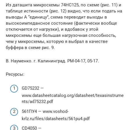
Из даташита микросхемы 74НС125, по схеме (рис. 11) и
таблице истинности (рис. 12) видно, что если подать на
выводы А “единицу”, схема переводит выходы в
высокоимпедансное состояние (фактически вообще
отключается от нагрузки), и вдобавок у этой
микросхемы еще большая нагрузочная способность,
чем у микросхемы, которую я выбрал в качестве
буффера в схеме рис. 9.
В. Науменко. г. Калининград. РМ-04-17, 05-17.
Ресурсы:
GD75232 —
www.datasheetcatalog.org/datasheet/texasinstrume
nts/ad75232.pdf
561ПУ4 — www.voshod-
krlz.ru/files/datasheets/561pu4.pdf
CD4050 —