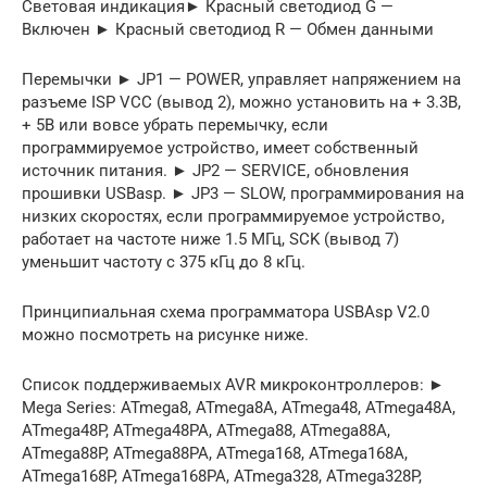
Световая индикация► Красный светодиод G —
Включен ► Красный светодиод R — Обмен данными
Перемычки ► JP1 — POWER, управляет напряжением на
разъеме ISP VCC (вывод 2), можно установить на + 3.3В,
+ 5В или вовсе убрать перемычку, если
программируемое устройство, имеет собственный
источник питания. ► JP2 — SERVICE, обновления
прошивки USBasp. ► JP3 — SLOW, программирования на
низких скоростях, если программируемое устройство,
работает на частоте ниже 1.5 МГц, SCK (вывод 7)
уменьшит частоту с 375 кГц до 8 кГц.
Принципиальная схема программатора USBAsp V2.0
можно посмотреть на рисунке ниже.
Список поддерживаемых AVR микроконтроллеров: ►
Mega Series: ATmega8, ATmega8A, ATmega48, ATmega48A,
ATmega48P, ATmega48PA, ATmega88, ATmega88A,
ATmega88P, ATmega88PA, ATmega168, ATmega168A,
ATmega168P, ATmega168PA, ATmega328, ATmega328P,