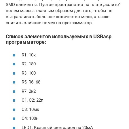
SMD элементы. Пустое пространство на плате „залито”
полем массы, главным образом для того, чтобы не
вытравливать большое количество меди, а также
снизить влияние помех на программатор.
Список элементов используемых в USBasp
программаторе:
R1: 10к
R2: 180
R3: 100
R5, R6: 68
R7: 2к2
C1, C2: 22п
C3: 10мк
C4: 100н
LED1: Красный светодиод на 20мА