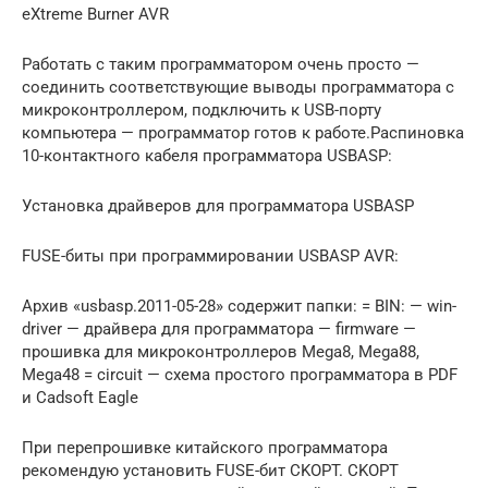
eXtreme Burner AVR
Работать с таким программатором очень просто —
соединить соответствующие выводы программатора с
микроконтроллером, подключить к USB-порту
компьютера — программатор готов к работе.Распиновка
10-контактного кабеля программатора USBASP:
Установка драйверов для программатора USBASP
FUSE-биты при программировании USBASP AVR:
Архив «usbasp.2011-05-28» содержит папки: = BIN: — win-
driver — драйвера для программатора — firmware —
прошивка для микроконтроллеров Mega8, Mega88,
Mega48 = circuit — схема простого программатора в PDF
и Cadsoft Eagle
При перепрошивке китайского программатора
рекомендую установить FUSE-бит CKOPT. CKOPT