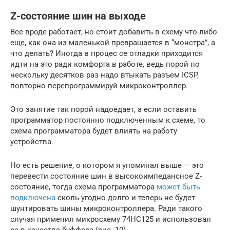
Z-состояние шин на выходе
Все вроде работает, но стоит добавить в схему что-либо
еще, как она из маленькой превращается в “монстра”, а
что делать? Иногда в процес се отладки приходится
идти на это ради комфорта в работе, ведь порой по
нескольку десятков раз надо втыкать разъем ICSP,
повторно перепрограммируй микроконтроллер.
Это занятие так порой надоедает, а если оставить
программатор постоянно подключенным к схеме, то
схема программатора будет влиять на работу
устройства.
Но есть решение, о котором я упоминал выше — это
перевести состояние шин в высокоимпедансное Z-
состояние, тогда схема программатора
может быть
подключена
сколь угодно долго и теперь не будет
шунтировать шины микроконтроллера. Ради такого
случая применил микросхему 74HC125 и использовал
ее в качестве буффера (рис. 10).