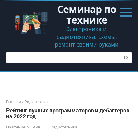
Перейти
Семинар по
к
контенту
технике
Электроника и
радиотехника, схемы,
ремонт своими руками
Поиск:
Главная
»
Радиотехника
Рейтинг лучших программаторов и дебаггеров
на 2022 год
На чтение:
26 мин
Радиотехника