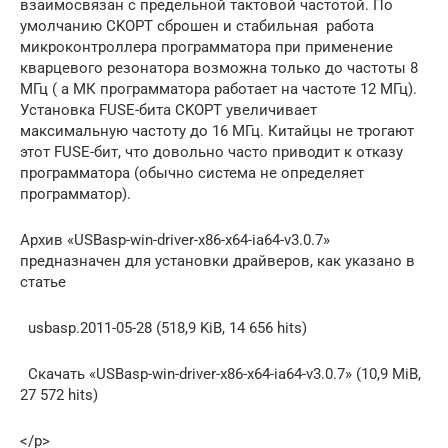
взаимосвязан с предельной тактовой частотой. По
умолчанию CKOPT сброшен и стабильная работа
микроконтроллера программатора при применение
кварцевого резонатора возможна только до частоты 8
МГц ( а МК программатора работает на частоте 12 МГц).
Установка FUSE-бита CKOPT увеличивает
максимальную частоту до 16 МГц. Китайцы не трогают
этот FUSE-бит, что довольно часто приводит к отказу
программатора (обычно система не определяет
программатор).
Архив «USBasp-win-driver-x86-x64-ia64-v3.0.7»
предназначен для установки драйверов, как указано в
статье
usbasp.2011-05-28 (518,9 KiB, 14 656 hits)
Скачать «USBasp-win-driver-x86-x64-ia64-v3.0.7» (10,9 MiB,
27 572 hits)
</p>