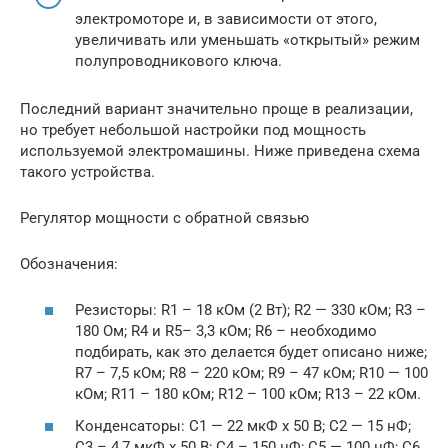
электромоторе и, в зависимости от этого,
увеличивать или уменьшать «открытый» режим
полупроводникового ключа.
Последний вариант значительно проще в реализации,
но требует небольшой настройки под мощность
используемой электромашины. Ниже приведена схема
такого устройства.
Регулятор мощности с обратной связью
Обозначения:
Резисторы: R1 – 18 кОм (2 Вт); R2 — 330 кОм; R3 –
180 Ом; R4 и R5– 3,3 кОм; R6 – необходимо
подбирать, как это делается будет описано ниже;
R7 – 7,5 кОм; R8 – 220 кОм; R9 – 47 кОм; R10 — 100
кОм; R11 – 180 кОм; R12 – 100 кОм; R13 – 22 кОм.
Конденсаторы: С1 — 22 мкФ х 50 В; С2 — 15 нФ;
С3 – 4,7 мкФ х 50 В; С4 – 150 нФ; С5 — 100 нФ; С6