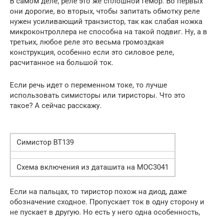
В самом деле, реле это же сплошной гемор. Во первых
они дорогие, во вторых, чтобы запитать обмотку реле
нужен усиливающий транзистор, так как слабая ножка
микроконтроллера не способна на такой подвиг. Ну, а в
третьих, любое реле это весьма громоздкая
конструкция, особенно если это силовое реле,
расчитанное на большой ток.
Если речь идет о переменном токе, то лучше
использовать симисторы или тиристоры. Что это
такое? А сейчас расскажу.
Симистор BT139
Схема включения из даташита на MOC3041
Если на пальцах, то тиристор похож на диод, даже
обозначение сходное. Пропускает ток в одну сторону и
не пускает в другую. Но есть у него одна особенность,