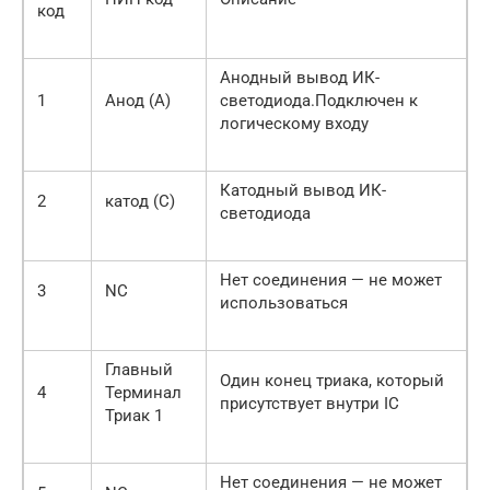
код
Анодный вывод ИК-
1
Анод (A)
светодиода.Подключен к
логическому входу
Катодный вывод ИК-
2
катод (C)
светодиода
Нет соединения — не может
3
NC
использоваться
Главный
Один конец триака, который
4
Терминал
присутствует внутри IC
Триак 1
Нет соединения — не может