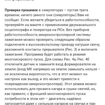
Проверка прошивок
в симуляторах – пустая трата
времени, ничего умного они (симуляторы) Вам не
сообщат. Если желаете убедиться в работоспособности,
проверяйте на макете с применением двухканального
осциллографа и генератора на PICе. Без приборов
работоспособность микроконтроллерной системы
зажигания можно проверить следующим образом:
подключите к высоковольтному проводу катушки свечу,
разомкните контакты прерывателя (Рис. 3) и включите
зажигание. Программа будет работать в режиме
многоискрового пуска. Для схемы Рис. 4а, Рис. 4б
отключите датчик и замкните вход формирователя на
землю (вход МК напрямую на землю замыкать нельзя –
не исключена вероятность, что в этот момент он
настроен как выход, и это может привести к
повреждению микроконтроллера). Этот режим можно
использовать для прожига нагара и сушки свечей, но,
как правило, с функцией многоискрового пуска
потребности в этом нет – двигатель надёжно
запускается даже с сильным нагаром на свечах и при