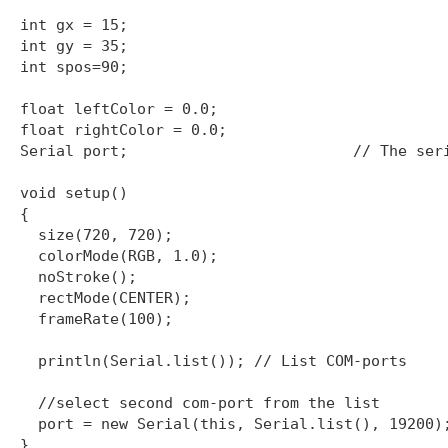
int gx = 15;

int gy = 35;

int spos=90;

float leftColor = 0.0;

float rightColor = 0.0;

Serial port;                         // The seri
void setup() 

{

  size(720, 720);

  colorMode(RGB, 1.0);

  noStroke();

  rectMode(CENTER);

  frameRate(100);

  println(Serial.list()); // List COM-ports

  //select second com-port from the list

  port = new Serial(this, Serial.list(), 19200);
}
