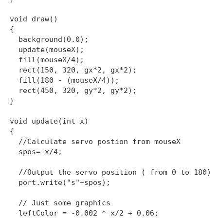
void draw() 

{

  background(0.0);

  update(mouseX); 

  fill(mouseX/4); 

  rect(150, 320, gx*2, gx*2); 

  fill(180 - (mouseX/4)); 

  rect(450, 320, gy*2, gy*2);

}

void update(int x) 

{

  //Calculate servo postion from mouseX

  spos= x/4;

  //Output the servo position ( from 0 to 180)

  port.write("s"+spos); 

  // Just some graphics

  leftColor = -0.002 * x/2 + 0.06;
