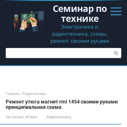
Перейти
Семинар по
к
контенту
технике
Электроника и
радиотехника, схемы,
ремонт своими руками
Поиск:
Главная
»
Радиотехника
Ремонт утюга магнит rmi 1454 своими руками
принципиальная схема
На чтение:
24 мин
Радиотехника