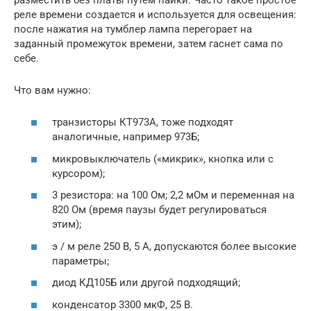
реле времени создается и используется для освещения:
после нажатия на тумблер лампа перегорает на
заданный промежуток времени, затем гаснет сама по
себе.
Что вам нужно:
транзисторы КТ973А, тоже подходят
аналогичные, например 973Б;
микровыключатель («микрик», кнопка или с
курсором);
3 резистора: на 100 Ом; 2,2 мОм и переменная на
820 Ом (время паузы будет регулироваться
этим);
э / м реле 250 В, 5 А, допускаются более высокие
параметры;
диод КД105Б или другой подходящий;
конденсатор 3300 мкФ, 25 В.