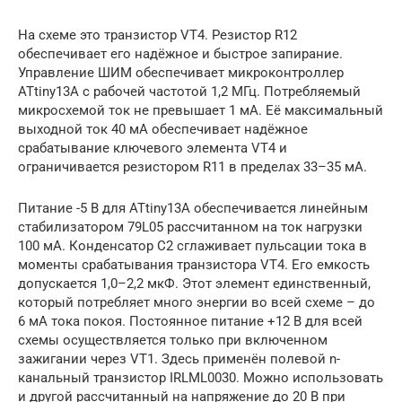
На схеме это транзистор VT4. Резистор R12
обеспечивает его надёжное и быстрое запирание.
Управление ШИМ обеспечивает микроконтроллер
ATtiny13A с рабочей частотой 1,2 МГц. Потребляемый
микросхемой ток не превышает 1 мА. Её максимальный
выходной ток 40 мА обеспечивает надёжное
срабатывание ключевого элемента VT4 и
ограничивается резистором R11 в пределах 33–35 мА.
Питание -5 В для ATtiny13A обеспечивается линейным
стабилизатором 79L05 рассчитанном на ток нагрузки
100 мА. Конденсатор C2 сглаживает пульсации тока в
моменты срабатывания транзистора VT4. Его емкость
допускается 1,0–2,2 мкФ. Этот элемент единственный,
который потребляет много энергии во всей схеме – до
6 мА тока покоя. Постоянное питание +12 В для всей
схемы осуществляется только при включенном
зажигании через VT1. Здесь применён полевой n-
канальный транзистор IRLML0030. Можно использовать
и другой рассчитанный на напряжение до 20 В при