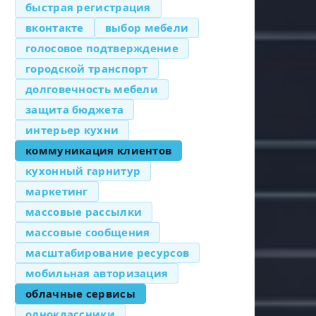
быстрая регистрация
вконтакте
выбор мебели
голосовое подтверждение
городской транспорт
долговечность мебели
защита бюджета
интерьер кухни
коммуникация клиентов
кухонный гарнитур
маркетинг
массовые рассылки
массовые сообщения
масштабирование ресурсов
мобильная авторизация
облачные сервисы
одноклассники