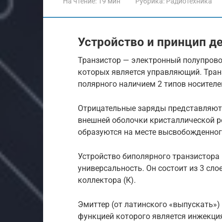
На чтение:
19 мин
Рубрика:
Радиотехника
Устройство и принцип д
Транзистор — электронный полупровод
которых является управляющий. Транз
полярного наличием 2 типов носителе
Отрицательные заряды представляют
внешней оболочки кристаллической р
образуются на месте высвобожденног
Устройство биполярного транзистора (
универсальность. Он состоит из 3 слое
коллектора (К).
Эмиттер (от латинского «выпускать»)
функцией которого является инжекция