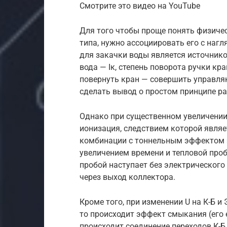
Смотрите это видео на YouTube
Для того чтобы проще понять физиче
типа, нужно ассоциировать его с наг
для закачки воды является источник
вода — Iк, степень поворота ручки кр
повернуть кран — совершить управля
сделать вывод о простом принципе р
Однако при существенном увеличении 
ионизация, следствием которой являе
комбинации с тоннельным эффектом эт
увеличением времени и тепловой проб
пробой наступает без электрического
через выход коллектора.
Кроме того, при изменении U на К-Б и 
то происходит эффект смыкания (его
происходит соединение переходов К-Б 