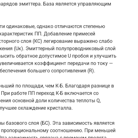
 зарядов эмиттера. База является управляющим
ти одинаковые, однако отличаются степенью
характеристик ПП. Добавление примесей
торного слоя (КС) легирование выражено слабо
ения (Uк). Эмиттерный полупроводниковый слой
овысить обратное допустимое U пробоя и улучшить
(увеличивается коэффициент передачи по току —
обеспечения большего сопротивления (R).
ьший по площади, чем К-Б. Благодаря разнице в
 При работе ПП переход К-Б включается со
ения основной доли количества теплоты Q,
 лучшее охлаждение кристалла.
ы базового слоя (БС). Эта зависимость является
о пропорциональному соотношению. При меньшей
Эта зависимость связана с временем пролета