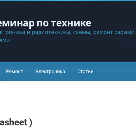
еминар по технике
ктроника и радиотехника, схемы, ремонт своими
ками
Ремонт
Электроника
Статьи
asheet )