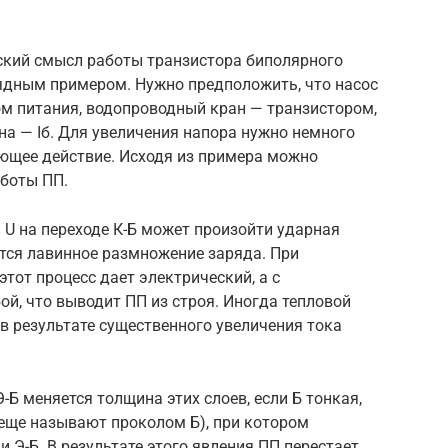
ский смысл работы транзистора биполярного
лядным примером. Нужно предположить, что насос
ом питания, водопроводный кран — транзистором,
ана — Iб. Для увеличения напора нужно немного
ющее действие. Исходя из примера можно
аботы ПП.
U на переходе К-Б может произойти ударная
тся лавинное размножение заряда. При
от процесс дает электрический, а с
ой, что выводит ПП из строя. Иногда тепловой
 в результате существенного увеличения тока
Э-Б меняется толщина этих слоев, если Б тонкая,
 еще называют проколом Б), при котором
и Э-Б. В результате этого явления ПП перестает