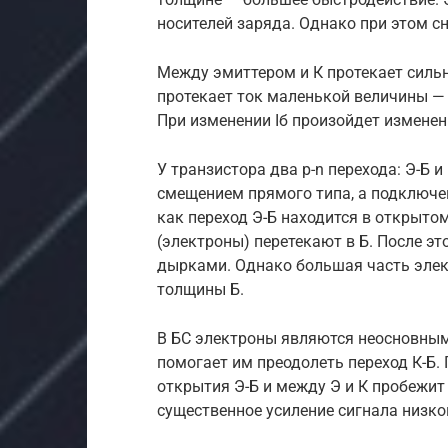
носителей заряда. Однако при этом с
Между эмиттером и К протекает сильн
протекает ток маленькой величины — т
При изменении Iб произойдет изменени
У транзистора два p-n перехода: Э-Б 
смещением прямого типа, а подключе
как переход Э-Б находится в открыто
(электроны) перетекают в Б. После э
дырками. Однако большая часть элект
толщины Б.
В БС электроны являются неосновным
помогает им преодолеть переход К-Б.
открытия Э-Б и между Э и К пробежит
существенное усиление сигнала низкой 