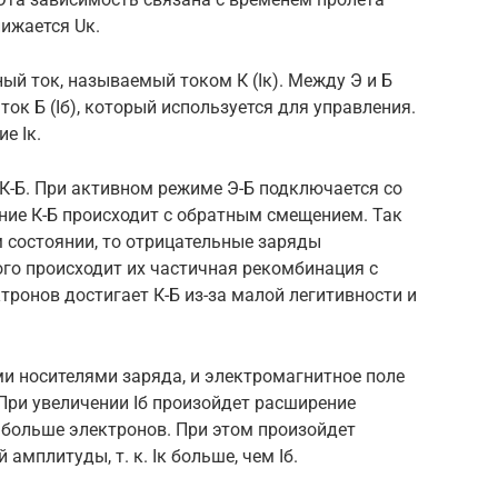
нижается Uк.
ый ток, называемый током К (Iк). Между Э и Б
ок Б (Iб), который используется для управления.
е Iк.
и К-Б. При активном режиме Э-Б подключается со
ние К-Б происходит с обратным смещением. Так
м состоянии, то отрицательные заряды
того происходит их частичная рекомбинация с
ронов достигает К-Б из-за малой легитивности и
и носителями заряда, и электромагнитное поле
 При увеличении Iб произойдет расширение
 больше электронов. При этом произойдет
амплитуды, т. к. Iк больше, чем Iб.