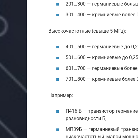
201…300 — германиевые большо
301…400 — кремниевые более 0
Высокочастотные (свыше 5 МГц):
401…500 — германиевые до 0,2
501…600 — кремниевые до 0,25
601…700 — германиевые более 
701…800 — кремниевые более 0
Например:
П416 Б — транзистор германи
разновидности Б;
МП39Б — германиевый транзис
низкочастотный, малой мощнос