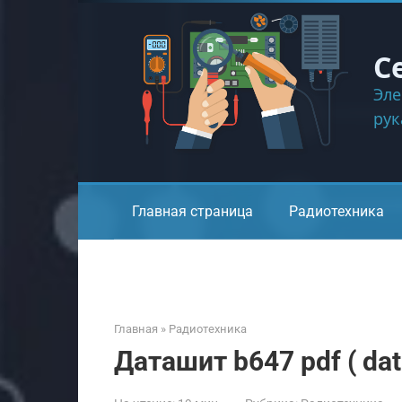
Перейти
к
контенту
С
Эле
ру
Главная страница
Радиотехника
Главная
»
Радиотехника
Даташит b647 pdf ( dat