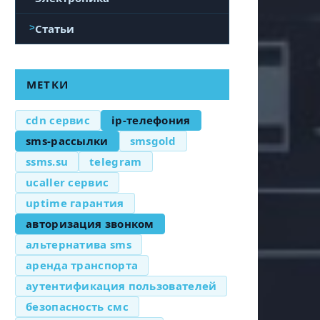
Статьи
МЕТКИ
cdn сервис
ip-телефония
sms-рассылки
smsgold
ssms.su
telegram
ucaller сервис
uptime гарантия
авторизация звонком
альтернатива sms
аренда транспорта
аутентификация пользователей
безопасность смс