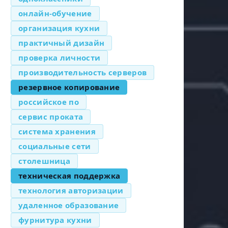
онлайн-обучение
организация кухни
практичный дизайн
проверка личности
производительность серверов
резервное копирование
российское по
сервис проката
система хранения
социальные сети
столешница
техническая поддержка
технология авторизации
удаленное образование
фурнитура кухни