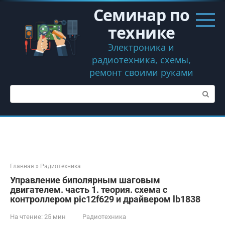
Перейти
Семинар по
к
контенту
технике
Электроника и
радиотехника, схемы,
ремонт своими руками
Поиск:
Главная
»
Радиотехника
Управление биполярным шаговым
двигателем. часть 1. теория. схема с
контроллером pic12f629 и драйвером lb1838
На чтение:
25 мин
Радиотехника