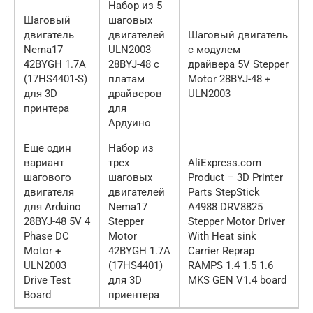
Набор из 5
Шаговый
шаговых
двигатель
двигателей
Шаговый двигатель
Nema17
ULN2003
с модулем
42BYGH 1.7A
28BYJ-48 с
драйвера 5V Stepper
(17HS4401-S)
платам
Motor 28BYJ-48 +
для 3D
драйверов
ULN2003
принтера
для
Ардуино
Еще один
Набор из
вариант
трех
AliExpress.com
шагового
шаговых
Product – 3D Printer
двигателя
двигателей
Parts StepStick
для Arduino
Nema17
A4988 DRV8825
28BYJ-48 5V 4
Stepper
Stepper Motor Driver
Phase DC
Motor
With Heat sink
Motor +
42BYGH 1.7A
Carrier Reprap
ULN2003
(17HS4401)
RAMPS 1.4 1.5 1.6
Drive Test
для 3D
MKS GEN V1.4 board
Board
приентера