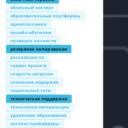
облачный хостинг
образовательные платформы
одноклассники
онлайн-обучение
проверка личности
резервное копирование
российское по
сервис проката
скорость загрузки
снижение издержек
социальные сети
техническая поддержка
технология авторизации
удаленное образование
хостинг-провайдеры