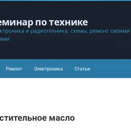
еминар по технике
ктроника и радиотехника, схемы, ремонт своими
ками
Ремонт
Электроника
Статьи
астительное масло