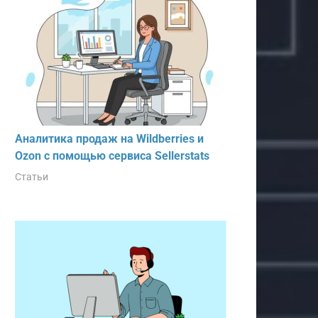
Аналитика продаж на Wildberries и
Ozon с помощью сервиса Sellerstats
Статьи