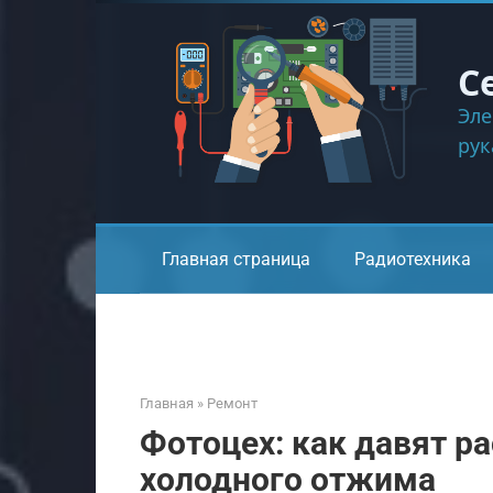
Перейти
к
контенту
С
Эле
ру
Главная страница
Радиотехника
Главная
»
Ремонт
Фотоцех: как давят р
холодного отжима