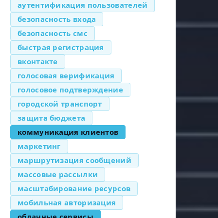
аутентификация пользователей
безопасность входа
безопасность смс
быстрая регистрация
вконтакте
голосовая верификация
голосовое подтверждение
городской транспорт
защита бюджета
коммуникация клиентов
маркетинг
маршрутизация сообщений
массовые рассылки
масштабирование ресурсов
мобильная авторизация
облачные сервисы