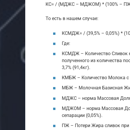
КС= / (МДЖС – МДЖОМ) * (100% – П
То есть в нашем случае:
КСМДЖ= / (39,5% – 0,05%) * (10
Где:
КСМДЖ – Количество Сливок н
полученного из количества п
3,7% (91,4кг).
КМБЖ – Количество Молока с Б
МБЖ – Молочная Базисная Жир
МДЖС – норма Массовая Доля 
МДЖОМ – норма Массовая Дол
сепарации (0,05%).
ПЖ – Потери Жира сливок при 