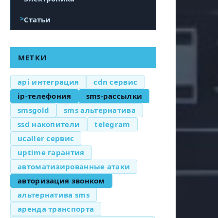
Статьи
МЕТКИ
api интеграция
cdn сервис
ip-телефония
sms-рассылки
smsgold
sms альтернатива
ssd накопители
telegram
ucaller сервис
uptime гарантия
автоматизированные атаки
авторизация звонком
альтернатива sms
аренда транспорта