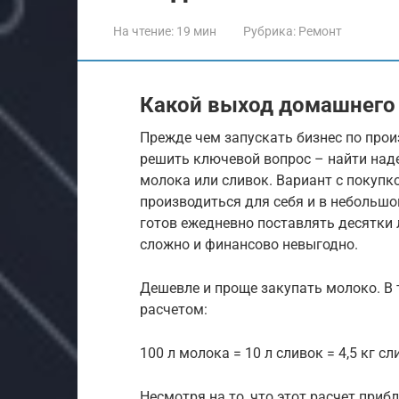
На чтение:
19 мин
Рубрика:
Ремонт
Какой выход домашнего 
Прежде чем запускать бизнес по про
решить ключевой вопрос – найти над
молока или сливок. Вариант с покупк
производиться для себя и в небольшо
готов ежедневно поставлять десятки 
сложно и финансово невыгодно.
Дешевле и проще закупать молоко. В
расчетом:
100 л молока = 10 л сливок = 4,5 кг с
Несмотря на то, что этот расчет при