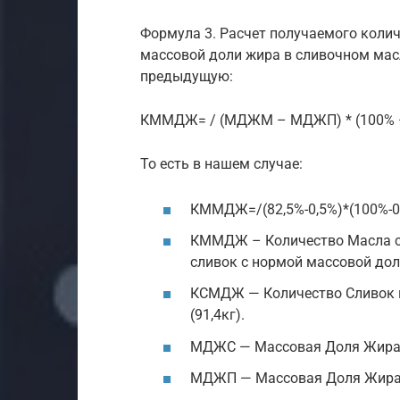
Формула 3. Расчет получаемого колич
массовой доли жира в сливочном масл
предыдущую:
КММДЖ= / (МДЖМ – МДЖП) * (100% 
То есть в нашем случае:
КММДЖ=/(82,5%-0,5%)*(100%-0
КММДЖ – Количество Масла с 
сливок с нормой массовой доли
КСМДЖ — Количество Сливок 
(91,4кг).
МДЖС — Массовая Доля Жира С
МДЖП — Массовая Доля Жира П