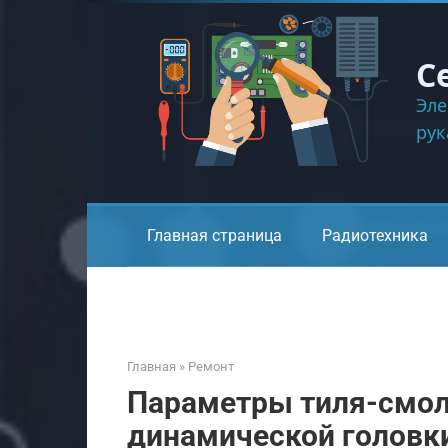
Перейти
к
контенту
С
Эле
ру
Главная страница
Радиотехника
Главная
»
Ремонт
Параметры тиля-смол
динамической головк