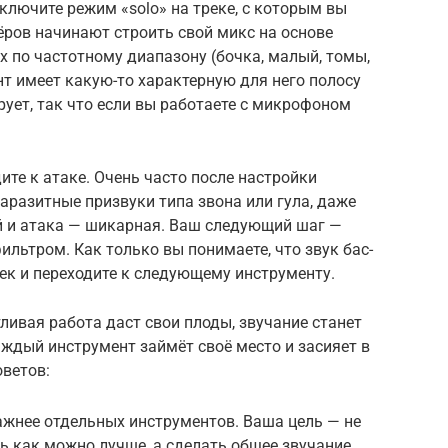
ключите режим «solo» на треке, с которым вы
ёров начинают строить свой микс на основе
х по частотному диапазону (бочка, малый, томы,
нт имеет какую-то характерную для него полосу
ирует, так что если вы работаете с микрофоном
ите к атаке. Очень часто после настройки
аразитные призвуки типа звона или гула, даже
ый и атака — шикарная. Ваш следующий шаг —
льтром. Как только вы понимаете, что звук бас-
рек и переходите к следующему инструменту.
ливая работа даст свои плоды, звучание станет
ждый инструмент займёт своё место и засияет в
оветов:
ажнее отдельных инструментов. Ваша цель — не
ь как можно лучше, а сделать общее звучание