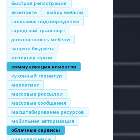
быстрая регистрация
вконтакте
выбор мебели
голосовое подтверждение
городской транспорт
долговечность мебели
защита бюджета
интерьер кухни
коммуникация клиентов
кухонный гарнитур
маркетинг
массовые рассылки
массовые сообщения
масштабирование ресурсов
мобильная авторизация
облачные сервисы
одноклассники