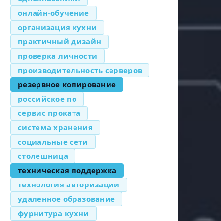
онлайн-обучение
организация кухни
практичный дизайн
проверка личности
производительность серверов
резервное копирование
российское по
сервис проката
система хранения
социальные сети
столешница
техническая поддержка
технология авторизации
удаленное образование
фурнитура кухни