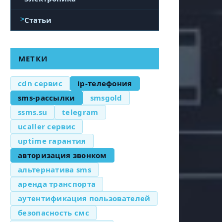
Статьи
МЕТКИ
cdn сервис
ip-телефония
sms-рассылки
smsgold
ssms.su
telegram
ucaller сервис
uptime гарантия
авторизация звонком
альтернатива sms
аренда транспорта
аутентификация пользователей
безопасность смс