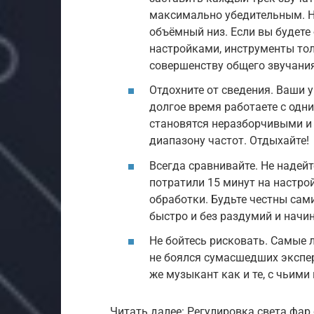
максимально убедительным. Н
объёмный низ. Если вы будете 
настройками, инструменты тол
совершенству общего звучани
Отдохните от сведения. Ваши у
долгое время работаете с одн
становятся неразборчивыми и
диапазону частот. Отдыхайте!
Всегда сравнивайте. Не надейт
потратили 15 минут на настрой
обработки. Будьте честны сам
быстро и без раздумий и начин
Не бойтесь рисковать. Самые 
не боялся сумасшедших экспер
же музыкант как и те, с чьими
Читать далее: Регулировка света фар