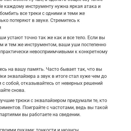
е каждому инструменту нужна яркая атака и
бомбить все треки с одними и теми же
ько потеряют в звуке. Стремитесь к
я
ши устают точно так же как и все тело. Если вы
им и тем же инструментом, ваши уши постепенно
 практически невосприимчивыми к конкретному
есь на вашу память. Часто бывает так, что вы
ки эквалайзера а звук в итоге стал хуже чем до
и с собой, отказывайтесь от неверных решений
айте снова.
лучшие трюки с эквалайзером придумали те, кто
иментов. Поиграйте с частотами, ведь вы такой
 партиями вы работаете на сведении.
 своими руками: тонкости и нюансы