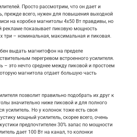
лителей. Просто рассмотрим, что он дает и
ль, прежде всего, нужен для повышения выходной
иси на коробке магнитолы 4х50 Вт правдивы, но
ой рекламе показывает пиковую мощность
ых три – номинальная, максимальная и пиковая.
обен выдать магнитофон на пределе
вствительным перегревом встроенного усилителя.
ь – это нечто среднее между пиковой и простоем
 которую магнитола отдает большую часть
лителя позволит правильно подобрать их друг к
олы значительно ниже пиковой и для полного
я усилитель. Но у колонок тоже есть своя
стику мощный усилитель, скорее всего, очень
кустики предпочтителен 30% запас по мощности
литель дает 100 Вт на канал, то колонки