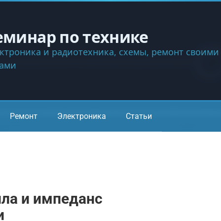
еминар по технике
ктроника и радиотехника, схемы, ремонт своими
ками
Ремонт
Электроника
Статьи
ла и импеданс
и