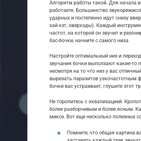
Алгоритм работы такой. Для начала в
работаете. Большинство звукорежисс
ударных и постепенно идут снизу ввер
хай-хэт, оверхэды). Каждый инструме
частот, на которой он звучит и резон
бас-бочки, начните с самого низа.
Настройте оптимальный низ и переход
звучания бочки выползают какие-то п
несмотря на то что низ у вас отличн
вырезать паразитов узкочастотным фи
бочки вас устраивает, глушите этот т
Не торопитесь с эквализацией. Кропот
более разборчивым и более ясным. Ка
миксе. Вот еще несколько полезных с
Помните, что общая картина в
заставить каждый трек звучат