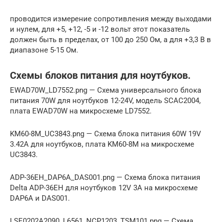
проводится измерение сопротивления между выходами
и нулем, для +5, +12, -5 и -12 вольт этот показатель
должен быть в пределах, от 100 до 250 Ом, а для +3,3 В в
диапазоне 5-15 Ом.
Схемы блоков питания для ноутбуков.
EWAD70W_LD7552.png — Схема универсального блока
питания 70W для ноутбуков 12-24V, модель SCAC2004,
плата EWAD70W на микросхеме LD7552.
KM60-8M_UC3843.png — Схема блока питания 60W 19V
3.42A для ноутбуков, плата KM60-8M на микросхеме
UC3843.
ADP-36EH_DAP6A_DAS001.png — Схема блока питания
Delta ADP-36EH для ноутбуков 12V 3A на микросхеме
DAP6A и DAS001.
LSE0202A2090_L6561_NCP1203_TSM101.png — Схема