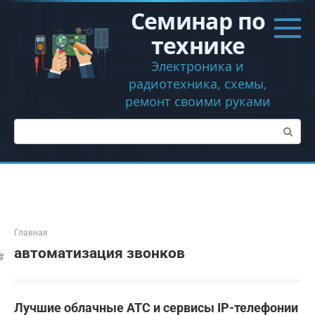
Перейти
Семинар по
к
контенту
технике
Электроника и
радиотехника, схемы,
ремонт своими руками
Поиск:
Главная
автоматизация звонков
Лучшие облачные АТС и сервисы IP-телефонии