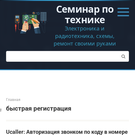
Перейти
Семинар по
к
контенту
технике
Электроника и
радиотехника, схемы,
ремонт своими руками
Поиск:
Главная
быстрая регистрация
Ucaller: Авторизация звонком по коду в номере