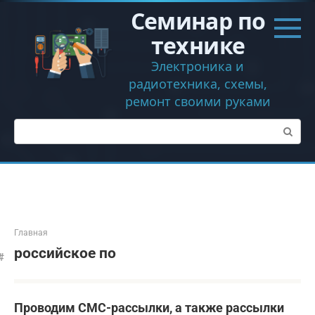
Перейти
Семинар по
к
контенту
технике
Электроника и
радиотехника, схемы,
ремонт своими руками
Поиск:
Главная
российское по
Проводим СМС-рассылки, а также рассылки