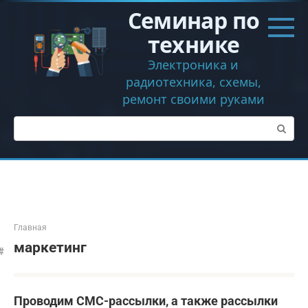
Перейти
Семинар по
к
контенту
технике
Электроника и
радиотехника, схемы,
ремонт своими руками
Поиск:
Главная
маркетинг
Проводим СМС-рассылки, а также рассылки