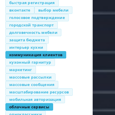
быстрая регистрация
вконтакте
выбор мебели
голосовое подтверждение
городской транспорт
долговечность мебели
защита бюджета
интерьер кухни
коммуникация клиентов
кухонный гарнитур
маркетинг
массовые рассылки
массовые сообщения
масштабирование ресурсов
мобильная авторизация
облачные сервисы
одноклассники