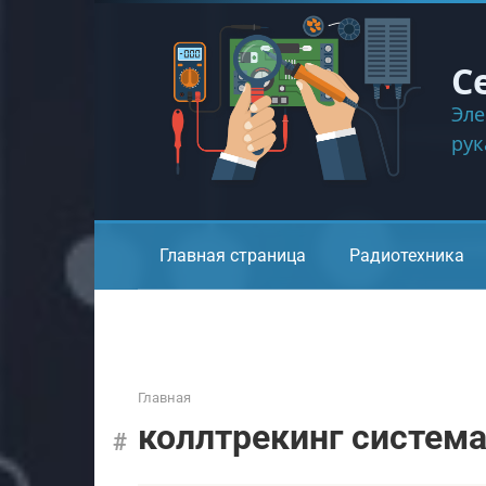
Перейти
к
контенту
С
Эле
ру
Главная страница
Радиотехника
Главная
коллтрекинг систем