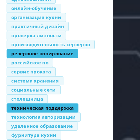
онлайн-обучение
организация кухни
практичный дизайн
проверка личности
производительность серверов
резервное копирование
российское по
сервис проката
система хранения
социальные сети
столешница
техническая поддержка
технология авторизации
удаленное образование
фурнитура кухни