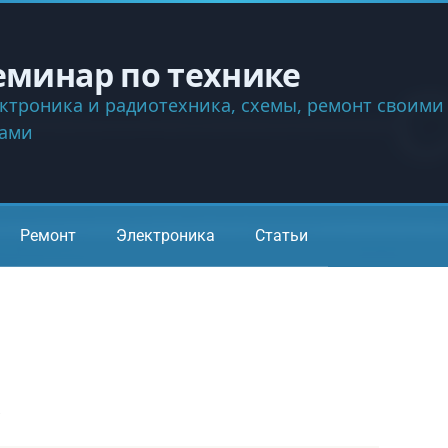
еминар по технике
ктроника и радиотехника, схемы, ремонт своими
ками
Ремонт
Электроника
Статьи
а