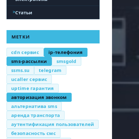
Статьи
МЕТКИ
cdn сервис
ip-телефония
sms-рассылки
smsgold
ssms.su
telegram
ucaller сервис
uptime гарантия
авторизация звонком
альтернатива sms
аренда транспорта
аутентификация пользователей
безопасность смс