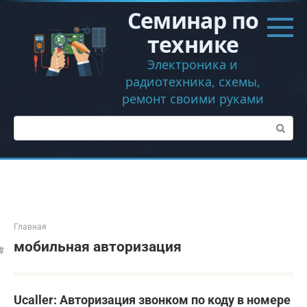
Перейти
Семинар по
к
контенту
технике
Электроника и
радиотехника, схемы,
ремонт своими руками
Поиск:
Главная
мобильная авторизация
Ucaller: Авторизация звонком по коду в номере