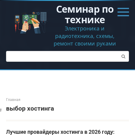
Перейти
Семинар по
к
контенту
технике
Электроника и
радиотехника, схемы,
ремонт своими руками
Поиск:
Главная
выбор хостинга
Лучшие провайдеры хостинга в 2026 году: