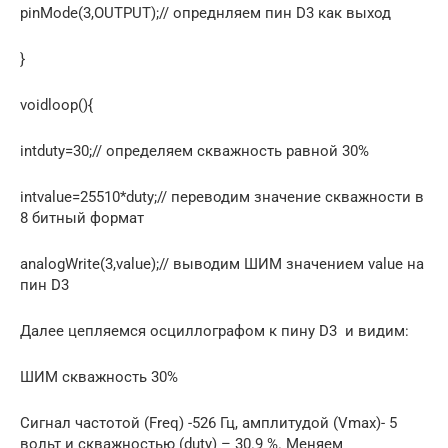
pinMode(3,OUTPUT);// опреднляем пин D3 как выход
}
voidloop(){
intduty=30;// определяем скважность равной 30%
intvalue=25510*duty;// переводим значение скважности в
8 битный формат
analogWrite(3,value);// выводим ШИМ значением value на
пин D3
Далее цепляемся осциллографом к пину D3 и видим:
ШИМ скважность 30%
Сигнал частотой (Freq) -526 Гц, амплитудой (Vmax)- 5
вольт и скважностью (duty) – 30.9 %. Меняем