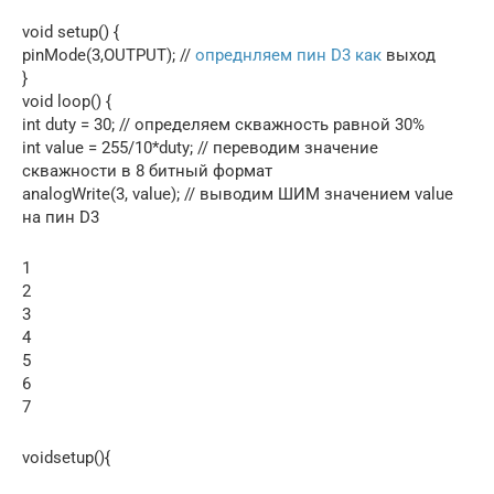
void setup() {
pinMode(3,OUTPUT); //
опреднляем пин D3 как
выход
}
void loop() {
int duty = 30; // определяем скважность равной 30%
int value = 255/10*duty; // переводим значение
скважности в 8 битный формат
analogWrite(3, value); // выводим ШИМ значением value
на пин D3
1
2
3
4
5
6
7
voidsetup(){