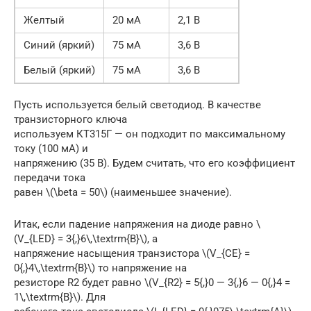
Желтый
20 мА
2,1 В
Синий (яркий)
75 мА
3,6 В
Белый (яркий)
75 мА
3,6 В
Пусть используется белый светодиод. В качестве
транзисторного ключа
используем КТ315Г — он подходит по максимальному
току (100 мА) и
напряжению (35 В). Будем считать, что его коэффициент
передачи тока
равен \(\beta = 50\) (наименьшее значение).
Итак, если падение напряжения на диоде равно \
(V_{LED} = 3{,}6\,\textrm{В}\), а
напряжение насыщения транзистора \(V_{CE} =
0{,}4\,\textrm{В}\) то напряжение на
резисторе R2 будет равно \(V_{R2} = 5{,}0 — 3{,}6 — 0{,}4 =
1\,\textrm{В}\). Для