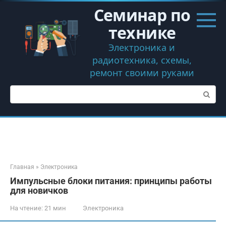
Перейти
Семинар по
к
контенту
технике
Электроника и
радиотехника, схемы,
ремонт своими руками
Поиск:
Главная
»
Электроника
Импульсные блоки питания: принципы работы
для новичков
На чтение:
21 мин
Электроника