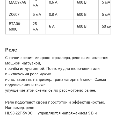
MAC97A8
0,6 А
600 В
5 мА
мА
Z0607
5 мА
0,8 А
600 В
5 мА
BTA06-
25
6 А
600 В
50 мА
600C
мА
Реле
С точки зрения микроконтроллера, реле само является
мощной нагрузкой,
причём индуктивной. Поэтому для включения или
выключения реле нужно
использовать, например, транзисторный ключ. Схема
подключения и также
улучшение этой схемы было рассмотрено ранее.
Реле подкупают своей простотой и эффективностью.
Например, реле
HLS8-22F-5VDC — управляется напряжением 5 В и