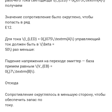
рабочего тока светодиода \(I_{LED} = 0{,}075\,\textrm{А}\)
получаем
Значение сопротивление было округлено, чтобы
попасть в ряд
E12.
Для тока \(I_{LED} = 0{,}075\,\textrm{А}\) управляющий
ток должен быть в \(\beta =
50\) раз меньше:
Падение напряжения на переходе эмиттер — база
примем равным \(V_{EB} =
0{,}7\,\textrm{В}\).
Отсюда
Сопротивление округлялось в меньшую сторону, чтобы
обеспечить запас по
току.