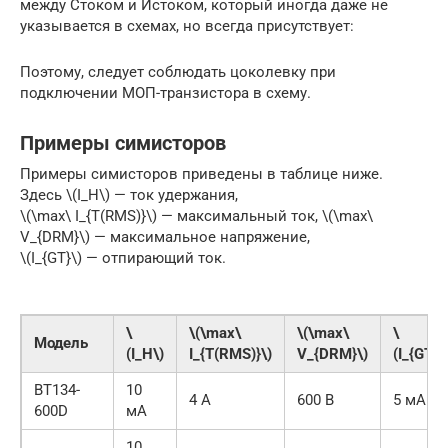
между Стоком и Истоком, который иногда даже не
указывается в схемах, но всегда присутствует:
Поэтому, следует соблюдать цоколевку при
подключении МОП-транзистора в схему.
Примеры симисторов
Примеры симисторов приведены в таблице ниже.
Здесь \(I_H\) — ток удержания,
\(\max\ I_{T(RMS)}\) — максимальный ток, \(\max\
V_{DRM}\) — максимальное напряжение,
\(I_{GT}\) — отпирающий ток.
\
\(\max\
\(\max\
\
Модель
(I_H\)
I_{T(RMS)}\)
V_{DRM}\)
(I_{GT}\
BT134-
10
4 А
600 В
5 мА
600D
мА
10