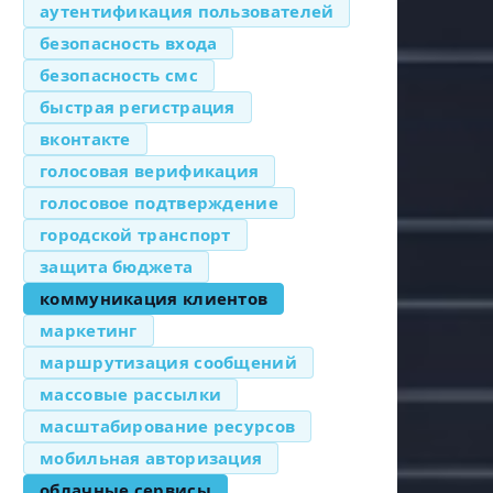
аутентификация пользователей
безопасность входа
безопасность смс
быстрая регистрация
вконтакте
голосовая верификация
голосовое подтверждение
городской транспорт
защита бюджета
коммуникация клиентов
маркетинг
маршрутизация сообщений
массовые рассылки
масштабирование ресурсов
мобильная авторизация
облачные сервисы