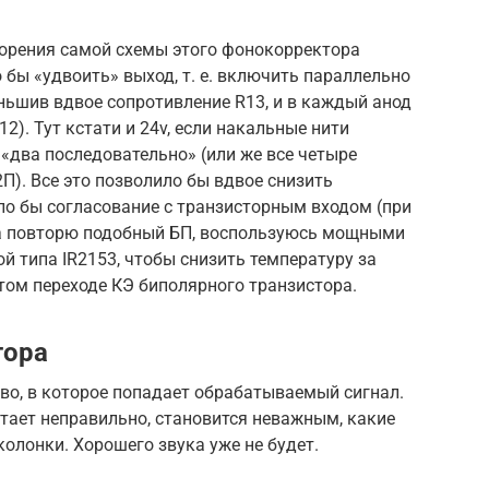
торения самой схемы этого фонокорректора
о бы «удвоить» выход, т. е. включить параллельно
еньшив вдвое сопротивление R13, и в каждый анод
2). Тут кстати и 24v, если накальные нити
«два последовательно» (или же все четыре
П). Все это позволило бы вдвое снизить
ло бы согласование с транзисторным входом (при
ва повторю подобный БП, воспользуюсь мощными
 типа IR2153, чтобы снизить температуру за
том переходе КЭ биполярного транзистора.
тора
во, в которое попадает обрабатываемый сигнал.
отает неправильно, становится неважным, какие
колонки. Хорошего звука уже не будет.