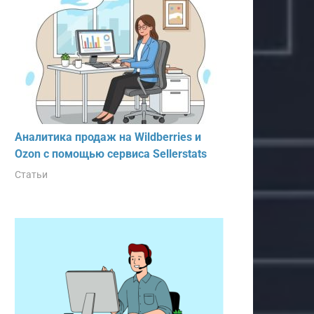
Аналитика продаж на Wildberries и
Ozon с помощью сервиса Sellerstats
Статьи