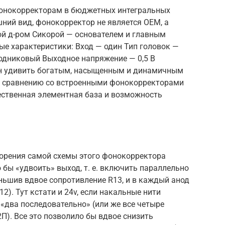
онокорректорам в бюджетных интегральных
шний вид, фонокорректор не является OEM, а
ой д-ром Сикорой — основателем и главным
ые характеристики: Вход — один Тип головок —
одниковый Выходное напряжение — 0,5 В
бен удивить богатым, насыщенным и динамичным
по сравнению со встроенными фонокорректорами
ественная элементная база и возможность
торения самой схемы этого фонокорректора
о бы «удвоить» выход, т. е. включить параллельно
еньшив вдвое сопротивление R13, и в каждый анод
2). Тут кстати и 24v, если накальные нити
«два последовательно» (или же все четыре
П). Все это позволило бы вдвое снизить