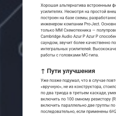
Хорошая альтернатива встроенным ф
усилителях. Несмотря на простой вне
построен на базе схемы, разработанн
инженером компании Pro-Ject. Основн
только ММ Схемотехника — полупров
Cambridge Audio Azur P Azur P спосо
саундом, звучит более качественно 
интегральных усилителей. Высококач
работы с головками МС-типа.
↑ Пути улучшения
Уже позже подумал, что в случае пов
«вручную», не из конструктора, стоил
по два триода в третьем каскаде, ум
включить по 100 омному резистору (R1
включить параллельно две группы по 
последовательно, если применены 6Н2