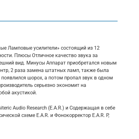
ые Ламповые усилители» состоящий из 12
ости. Плюсы Отличное качество звука за
ешний вид. Минусы Аппарат приобретался новым
ентр, 2 раза замена штатных ламп, также была
появлился шорох, а потом пропал звук в одном
производитель серьезно экономит на
бой акустикой.
teric Audio Research (E.A.R.) и Содержащая в себе
ческой схеме E.A.R. и Фонокорректор E.A.R. P,