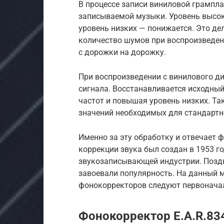
В процессе записи виниловой грампла
записываемой музыки. Уровень высок
уровень низких — понижается. Это де
количество шумов при воспроизведени
с дорожки на дорожку.
При воспроизведении с винилового д
сигнала. Восстанавливается исходный
частот и повышая уровень низких. Т
значений необходимых для стандартн
Именно за эту обработку и отвечает 
коррекции звука был создан в 1953 г
звукозаписывающей индустрии. Поздне
завоевали популярность. На данный 
фонокорректоров следуют первоначал
Фонокорректор E.A.R.83