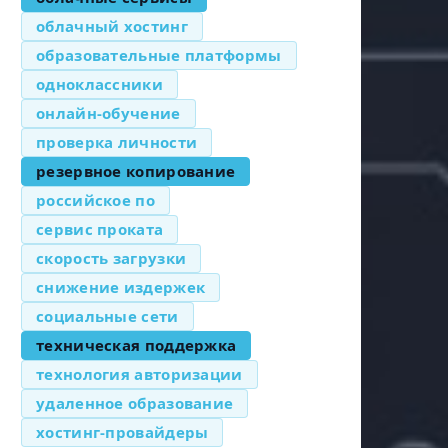
облачный хостинг
образовательные платформы
одноклассники
онлайн-обучение
проверка личности
резервное копирование
российское по
сервис проката
скорость загрузки
снижение издержек
социальные сети
техническая поддержка
технология авторизации
удаленное образование
хостинг-провайдеры