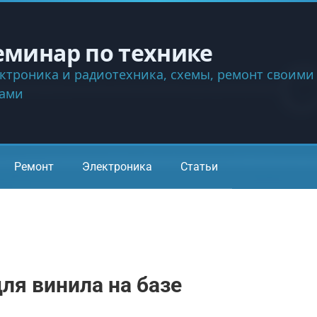
еминар по технике
ктроника и радиотехника, схемы, ремонт своими
ками
Ремонт
Электроника
Статьи
ля винила на базе