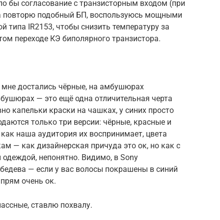
ло бы согласование с транзисторным входом (при
ва повторю подобный БП, воспользуюсь мощными
 типа IR2153, чтобы снизить температуру за
том переходе КЭ биполярного транзистора.
, мне достались чёрные, на амбушюрах
мбушюрах — это ещё одна отличительная черта
но капельки краски на чашках, у синих просто
одаются только три версии: чёрные, красные и
, как наша аудитория их воспринимает, цвета
ам — как дизайнерская причуда это ок, но как с
 одеждой, непонятно. Видимо, в Sony
бедева — если у вас волосы покрашены в синий
 прям очень ок.
лассные, ставлю похвалу.