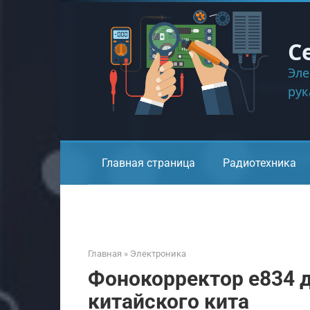
Перейти
к
контенту
С
Эле
ру
Главная страница
Радиотехника
Главная
»
Электроника
Фонокорректор e834 д
китайского кита