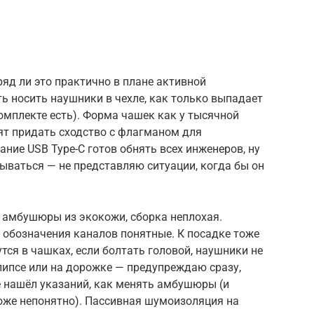
ряд ли это практично в плане активной
ь носить наушники в чехле, как только выпадает
омплекте есть). Форма чашек как у тысячной
тят придать сходство с флагманом для
ние USB Type-C готов обнять всех инженеров, ну
зываться — не представляю ситуации, когда бы он
, амбушюры из экокожи, сборка неплохая.
обозначения каналов понятные. К посадке тоже
тся в чашках, если болтать головой, наушники не
липсе или на дорожке — предупреждаю сразу,
не нашёл указаний, как менять амбушюры (и
тоже непонятно). Пассивная шумоизоляция на