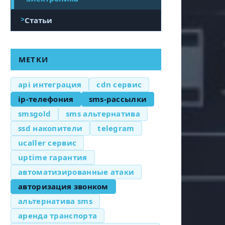
Статьи
МЕТКИ
api интеграция
cdn сервис
ip-телефония
sms-рассылки
smsgold
sms альтернатива
ssd накопители
telegram
ucaller сервис
uptime гарантия
автоматизированные атаки
авторизация звонком
альтернатива sms
аренда транспорта