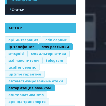
Статьи
МЕТКИ
api интеграция
cdn сервис
ip-телефония
sms-рассылки
smsgold
sms альтернатива
ssd накопители
telegram
ucaller сервис
uptime гарантия
автоматизированные атаки
авторизация звонком
альтернатива sms
аренда транспорта