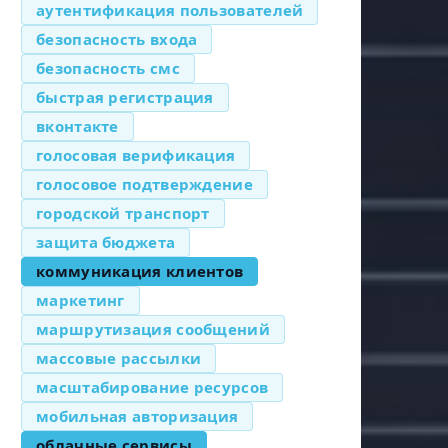
аутентификация пользователей
безопасность входа
безопасность смс
быстрая регистрация
вконтакте
голосовая верификация
голосовое подтверждение
городской транспорт
защита бюджета
коммуникация клиентов
маркетинг
маршрутизация сообщений
массовые рассылки
масштабирование ресурсов
мобильная авторизация
облачные сервисы