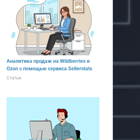
Аналитика продаж на Wildberries и
Ozon с помощью сервиса Sellerstats
Статьи