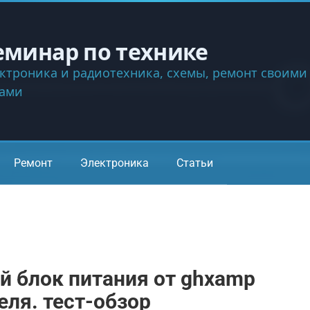
еминар по технике
ктроника и радиотехника, схемы, ремонт своими
ками
Ремонт
Электроника
Статьи
 блок питания от ghxamp
еля. тест-обзор