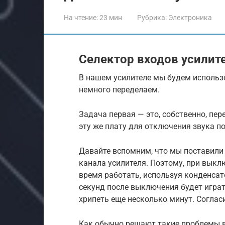
На чтение:
23 мин
Рубрика:
Электроника
Селектор входов усилит
В нашем усилителе мы будем использо
немного переделаем.
Задача первая — это, собственно, пе
эту же плату для отключения звука п
Давайте вспомним, что мы поставили
канала усилителя. Поэтому, при выклю
время работать, используя конденсато
секунд после выключения будет играт
хрипеть еще несколько минут. Согласи
Как обычно решают такие проблемы в 