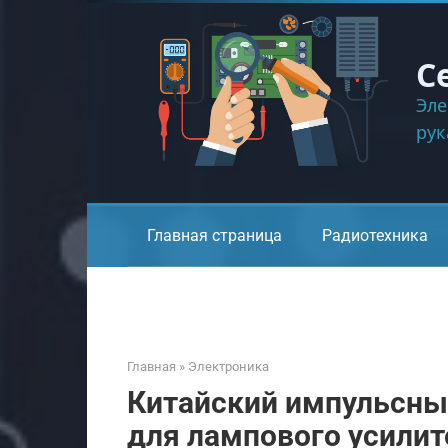
Перейти
к
контенту
С
Эле
ру
Главная страница
Радиотехника
Главная
»
Электроника
Китайский импульсный
для лампового усилит