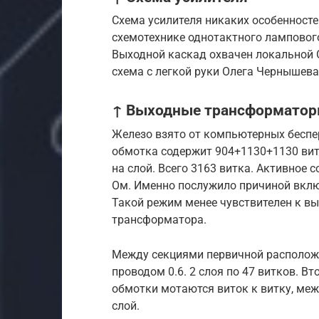
Схема усилителя никаких особенностей
схемотехнике однотактного ламповог
Выходной каскад охвачен локальной 
схема с легкой руки Олега Чернышева
↑ Выходные трансформато
Железо взято от компьютерных беспе
обмотка содержит 904+1130+1130 витк
на слой. Всего 3163 витка. Активное
Ом. Именно послужило причиной вклю
Такой режим менее чувствителен к в
трансформатора.
Между секциями первичной расположе
проводом 0.6. 2 слоя по 47 витков. 
обмотки мотаются виток к витку, меж
слой.