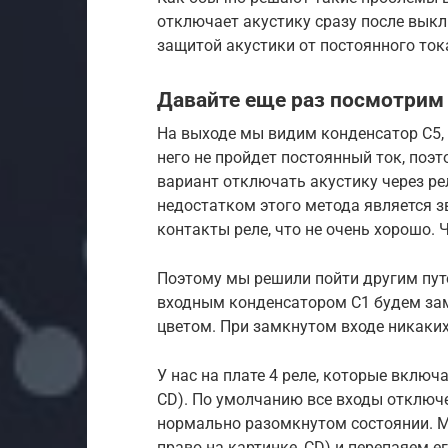
отключает акустику сразу после выкл
защитой акустики от постоянного ток
Давайте еще раз посмотрим 
На выходе мы видим конденсатор С5, 
него не пройдет постоянный ток, поэт
вариант отключать акустику через ре
недостатком этого метода является з
контакты реле, что не очень хорошо. 
Поэтому мы решили пойти другим путе
входным конденсатором С1 будем зам
цветом. При замкнутом входе никаких 
У нас на плате 4 реле, которые включа
CD). По умолчанию все входы отключе
нормально разомкнутом состоянии. Мы
право на картинке, CD) и перепаяем е