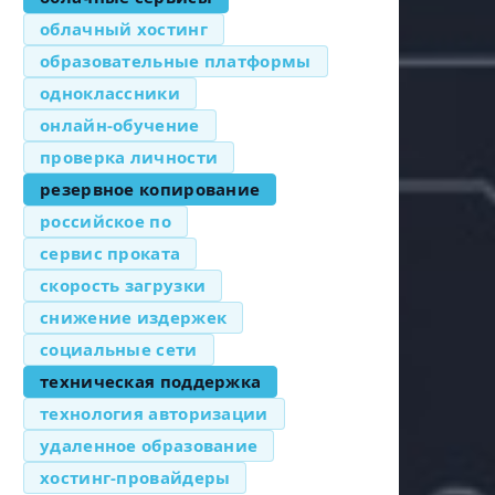
облачный хостинг
образовательные платформы
одноклассники
онлайн-обучение
проверка личности
резервное копирование
российское по
сервис проката
скорость загрузки
снижение издержек
социальные сети
техническая поддержка
технология авторизации
удаленное образование
хостинг-провайдеры