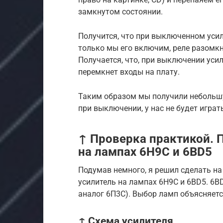
замкнутом состоянии.
Получится, что при выключенном усил
только мы его включим, реле разомкне
Получается, что, при выключении усил
перемкнет входы на плату.
Таким образом мы получили небольшу
при выключении, у нас не будет играт
↑ Проверка практикой. 
на лампах 6Н9С и 6BD5
Подумав немного, я решил сделать на
усилитель на лампах 6Н9С и 6BD5. 6B
аналог 6П3С). Выбор ламп объясняетс
↑ Схема усилителя