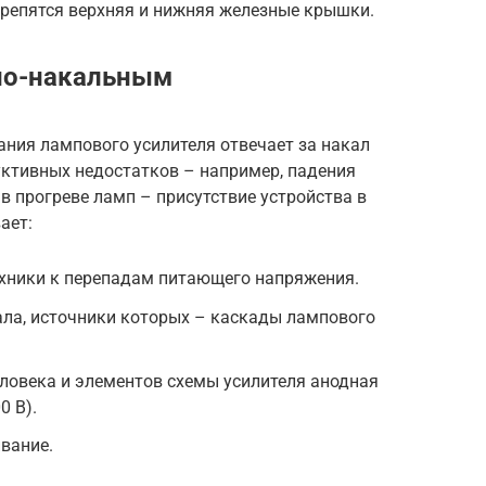
крепятся верхняя и нижняя железные крышки.
но-накальным
ния лампового усилителя отвечает за накал
уктивных недостатков – например, падения
 прогреве ламп – присутствие устройства в
ает:
ехники к перепадам питающего напряжения.
ла, источники которых – каскады лампового
ловека и элементов схемы усилителя анодная
0 В).
ивание.
.