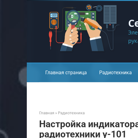
Перейти
к
контенту
С
Эле
ру
Главная страница
Радиотехника
Главная
»
Радиотехника
Настройка индикатор
радиотехники у-101