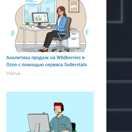
Аналитика продаж на Wildberries и
Ozon с помощью сервиса Sellerstats
Статьи