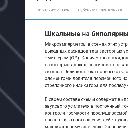
На чтение:
21 мин
Рубрика:
Радиотехника
Шкальные на биполярны
Микроамперметры в схемах этих устр
выходных каскадов транзисторных ус
эмиттером (ОЭ). Количество каскадо
на который должна реагировать шкал
сигнала. Величина тока полного откл
элементами делителя переменного на
стрелочного индикатора для последу
В своем составе схемы содержат вып
звукового усилителя в постоянный то
контроля громкости прослушиваемой
процентного соотношения действующе
максимальному значению. За величин