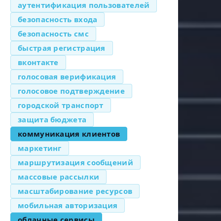
аутентификация пользователей
безопасность входа
безопасность смс
быстрая регистрация
вконтакте
голосовая верификация
голосовое подтверждение
городской транспорт
защита бюджета
коммуникация клиентов
маркетинг
маршрутизация сообщений
массовые рассылки
масштабирование ресурсов
мобильная авторизация
облачные сервисы