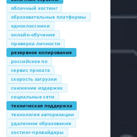
облачный хостинг
образовательные платформы
одноклассники
онлайн-обучение
проверка личности
резервное копирование
российское по
сервис проката
скорость загрузки
снижение издержек
социальные сети
техническая поддержка
технология авторизации
удаленное образование
хостинг-провайдеры