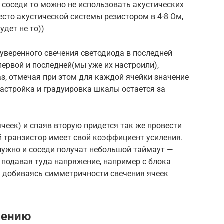
 соседи то можно не использовать акустических
сто акустической системы резистором в 4-8 Ом,
удет не то))
веренного свечения светодиода в последней
первой и последней(мы уже их настроили),
аз, отмечая при этом для каждой ячейки значение
астройка и градуировка шкалы остается за
ячеек) и спаяв вторую придется так же провести
й транзистор имеет свой коэффициент усиления.
 нужно и соседи получат небольшой таймаут —
 подавая туда напряжение, например с блока
x добиваясь симметричности свечения ячеек
лению