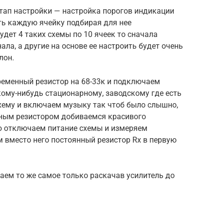
тап настройки — настройка порогов индикации
ть каждую ячейку подбирая для нее
удет 4 таких схемы по 10 ячеек то сначала
ла, а другие на основе ее настроить будет очень
лон.
ременный резистор на 68-33к и подключаем
ому-нибудь стационарному, заводскому где есть
схему и включаем музыку так чтоб было слышно,
нным резистором добиваемся красивого
го отключаем питание схемы и измеряем
 вместо него постоянный резистор Rx в первую
лаем то же самое только раскачав усилитель до