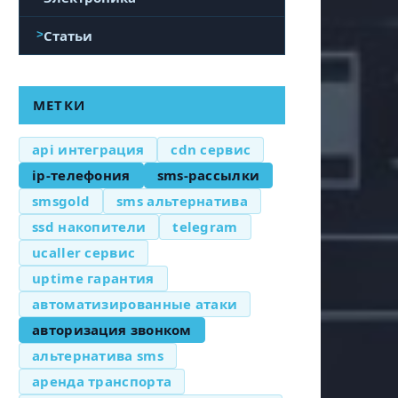
Статьи
МЕТКИ
api интеграция
cdn сервис
ip-телефония
sms-рассылки
smsgold
sms альтернатива
ssd накопители
telegram
ucaller сервис
uptime гарантия
автоматизированные атаки
авторизация звонком
альтернатива sms
аренда транспорта