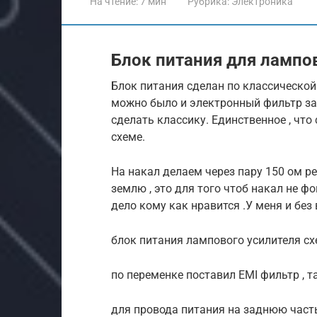
На чтение:
7 мин
Рубрика:
Электроника
Блок питания для лампо
Блок питания сделан по классической 
можно было и электронный фильтр зам
сделать классику. Единственное , чт
схеме.
На накал делаем через пару 150 ом р
землю , это для того чтоб накал не ф
дело кому как нравится .У меня и бе
блок питания лампового усилителя с
по переменке поставил EMI фильтр , т
для провода питания на заднюю част