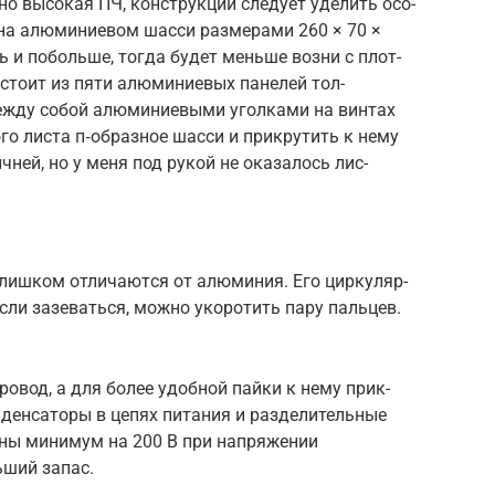
но высокая ПЧ, конс­трук­ции сле­дует уде­лить осо­
 на алю­мини­евом шас­си раз­мерами 260 × 70 ×
ь и поболь­ше, тог­да будет мень­ше воз­ни с плот­
с­тоит из пяти алю­мини­евых панелей тол­
ж­ду собой алю­мини­евы­ми угол­ками на вин­тах
ного лис­та п‑образное шас­си и прик­рутить к нему
ич­ней, но у меня под рукой не ока­залось лис­
 слиш­ком отли­чают­ся от алю­миния. Его цир­куляр­
если зазевать­ся, мож­но уко­ротить пару паль­цев.
ро­вод, а для более удоб­ной пай­ки к нему прик­
­денса­торы в цепях питания и раз­делитель­ные
таны минимум на 200 В при нап­ряжении
ь­ший запас.