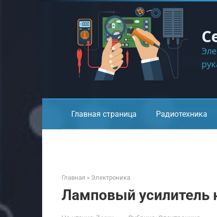
Перейти
к
контенту
С
Эле
ру
Главная страница
Радиотехника
Главная
»
Электроника
Ламповый усилитель 