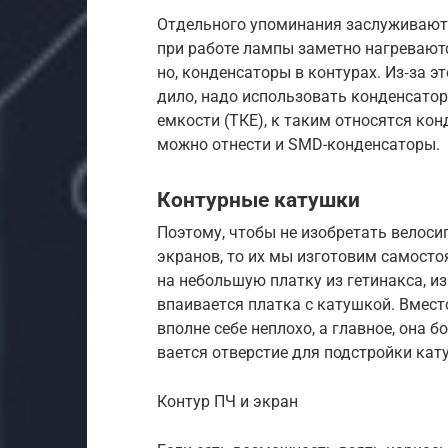
От­дель­ного упо­мина­ния зас­лужива­ю
при работе лам­пы замет­но наг­рева­ются
но, кон­денса­торы в кон­турах. Из‑за эт
дило, надо исполь­зовать кон­денса­т
емкости (ТКЕ), к таким отно­сят­ся кон
мож­но отнести и SMD-кон­денса­торы.
Контурные катушки
По­это­му, что­бы не изоб­ретать велоси
экра­нов, то их мы изго­товим самос­тоя
на неболь­шую плат­ку из гетинак­са, из
впа­ивает­ся плат­ка с катуш­кой. Вмес­
впол­не себе неп­лохо, а глав­ное, она б
вает­ся отвер­стие для подс­трой­ки кат
Кон­тур ПЧ и экран