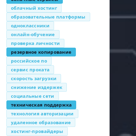
облачный хостинг
образовательные платформы
одноклассники
онлайн-обучение
проверка личности
резервное копирование
российское по
сервис проката
скорость загрузки
снижение издержек
социальные сети
техническая поддержка
технология авторизации
удаленное образование
хостинг-провайдеры