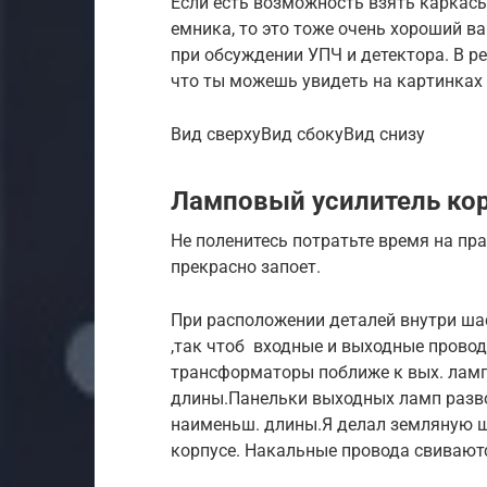
Ес­ли есть воз­можность взять кар­касы
емни­ка, то это тоже очень хороший ва
при обсужде­нии УПЧ и детек­тора. В ре
что ты можешь уви­деть на кар­тинках
Вид свер­хуВид сбо­куВид сни­зу
Ламповый усилитель ко
Не поленитесь потратьте время на пр
прекрасно запоет.
При расположении деталей внутри ша
,так чтоб входные и выходные прово
трансформаторы поближе к вых. лам
длины.Панельки выходных ламп разво
наименьш. длины.Я делал земляную ши
корпусе. Накальные провода свиваютс