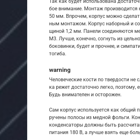
Так как будет исполь­зована дос­таточ­
бое вни­мание. Мон­таж про­изво­дит­ся
50 мм. Впро­чем, кор­пус мож­но сде­лат
ным мон­тажом. Кор­пус набор­ный и со
щиной 1,2 мм. Панели соеди­няют­ся ме
M3. Луч­ше, конеч­но, сог­нуть из цель­
боковин­ки, будет и проч­нее, и сим­пат
тогиба.
warning
Че­лове­чес­кие кос­ти по твер­дости не
ка режет дос­таточ­но лег­ко, поэто­му, 
Будь вни­мате­лен и осто­рожен.
Сам кор­пус исполь­зует­ся как общий п
ручены полосы из мед­ной фоль­ги. Кон
кон­денса­торы дол­жны быть рас­счи­
питания 180 В, а луч­ше взять еще бол