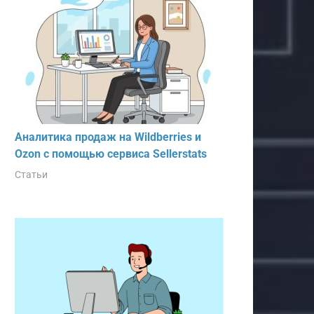
Аналитика продаж на Wildberries и
Ozon с помощью сервиса Sellerstats
Статьи