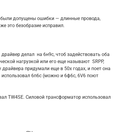
 были допущены ошибки — длинные провода,
иже это безобразие исправил.
драйвер делал на 6н9с, чтоб задействовать оба
ческой нагрузкой или его еще называют SRPP,
у драйвера придумали еще в 50х годах, и поет она
 использовал 6п6с (можно и 6ф6с, 6V6 поют
ал TW4SE. Силовой трансформатор использовал