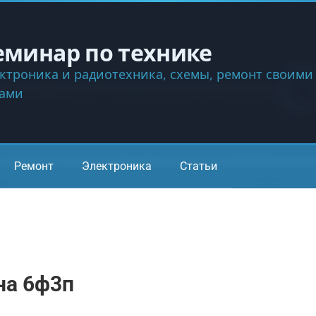
еминар по технике
ктроника и радиотехника, схемы, ремонт своими
ками
Ремонт
Электроника
Статьи
на 6ф3п