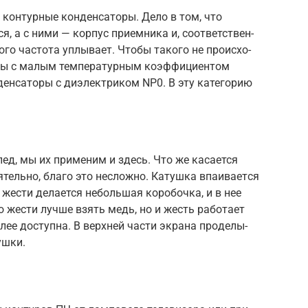
т кон­турные кон­денса­торы. Дело в том, что
, а с ними — кор­пус при­емни­ка и, соот­ветс­твен­
о­го час­тота уплы­вает. Что­бы такого не про­исхо­
оры с малым тем­ператур­ным коэф­фици­ентом
­денса­торы с диэлек­три­ком NP0. В эту катего­рию
­пед, мы их при­меним и здесь. Что же каса­ется
тель­но, бла­го это нес­ложно. Катуш­ка впа­ивает­ся
 жес­ти дела­ется неболь­шая коробоч­ка, и в нее
то жес­ти луч­ше взять медь, но и жесть работа­ет
олее дос­тупна. В вер­хней час­ти экра­на про­делы­
уш­ки.