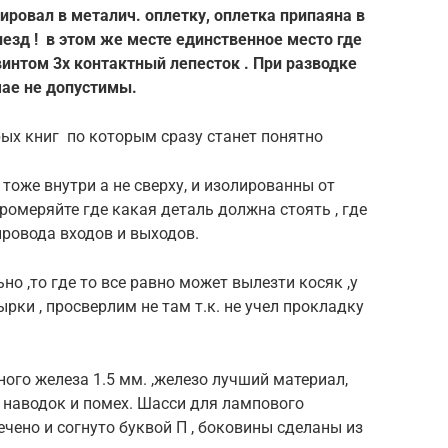
ровал в металич. оплетку, оплетка припаяна в
незд ! в этом же месте единственное место где
интом 3х контактный лепесток . При разводке
чае не допустимы.
ых книг по которым сразу станет понятно
оже внутри а не сверху, и изолированны от
ромеряйте где какая деталь должна стоять , где
провода входов и выходов.
но ,то где то все равно может вылезти косяк ,у
рки , просверлим не там т.к. не учел прокладку
ного железа 1.5 мм. ,железо лучший материал,
 наводок и помех. Шасси для лампового
чено и согнуто буквой П , боковины сделаны из