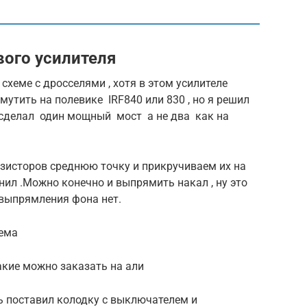
вого усилителя
схеме с дросселями , хотя в этом усилителе
утить на полевике IRF840 или 830 , но я решил
о сделал один мощный мост а не два как на
езисторов среднюю точку и прикручиваем их на
онил .Можно конечно и выпрямить накал , ну это
з выпрямления фона нет.
хема
акие можно заказать на али
ь поставил колодку с выключателем и