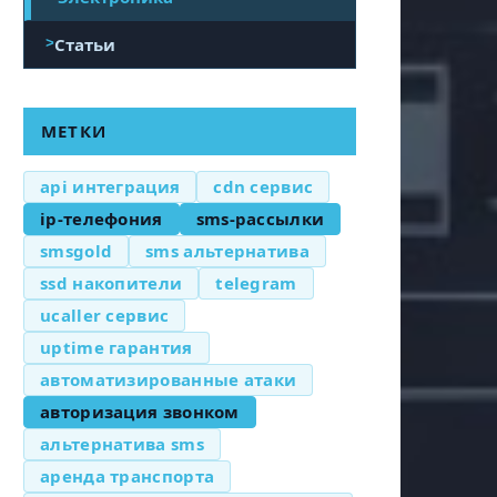
Статьи
МЕТКИ
api интеграция
cdn сервис
ip-телефония
sms-рассылки
smsgold
sms альтернатива
ssd накопители
telegram
ucaller сервис
uptime гарантия
автоматизированные атаки
авторизация звонком
альтернатива sms
аренда транспорта