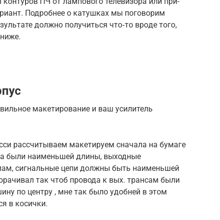
 кон­туров ПЧ от лам­пового телеви­зора или при­
ри­ант. Под­робнее о катуш­ках мы погово­рим
зуль­тате дол­жно получить­ся что‑то вро­де того,
 ниже.
рпус
авильное макетирование и ваш усилитель
сси рассчитываем макетируем сначала на бумаге
да были наименьшей длины, выходные
пам, сигнальные цепи должны быть наименьшей
рачивал так чтоб провода к вых. трансам были
ну по центру , мне так было удобней в этом
я в косички.