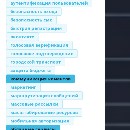
аутентификация пользователей
безопасность входа
безопасность смс
быстрая регистрация
вконтакте
голосовая верификация
голосовое подтверждение
городской транспорт
защита бюджета
коммуникация клиентов
маркетинг
маршрутизация сообщений
массовые рассылки
масштабирование ресурсов
мобильная авторизация
облачные сервисы