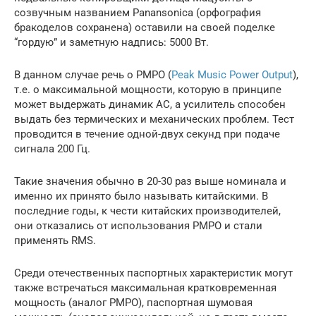
созвучным названием Panansonica (орфография
бракоделов сохранена) оставили на своей поделке
“гордую” и заметную надпись: 5000 Вт.
В данном случае речь о PMPO (
Peak Music Power Output
),
т.е. о максимальной мощности, которую в принципе
может выдержать динамик АС, а усилитель способен
выдать без термических и механических проблем. Тест
проводится в течение одной-двух секунд при подаче
сигнала 200 Гц.
Такие значения обычно в 20-30 раз выше номинала и
именно их принято было называть китайскими. В
последние годы, к чести китайских производителей,
они отказались от использования PMPO и стали
применять RMS.
Среди отечественных паспортных характеристик могут
также встречаться максимальная кратковременная
мощность (аналог PMPO), паспортная шумовая