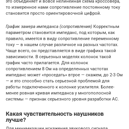
это объединяет и вовсе нелинейная схема кроссовера,
то измеренное нами сопротивление постоянному току
становится просто ориентировочной цифрой.
График замера импеданса (сопротивления)
Корректным
параметром становится импеданс, под которым, как
правило, имеется в виду сопротивление переменному
току — в нашем случае различное на разных частотах.
Чаще всего, он представляется в виде графика такой
зависимости. В серьезных моделях колонок такой
график часто прилагается. Для колонок
сопротивлением 8 Ом на определенных частотах
импеданс может «проседать» втрое — скажем, до 2-3 Ом
— и это способно стать серьезной проблемой для
работы подключенного к колонке усилителя. Более-
менее ровная кривая импеданса у многополосной
системы — признак серьезного уровня разработки АС.
Какая чувствительность наушников
лучше?
Для минимизации искажения звукового сигнала