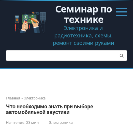
Перейти
Семинар по
к
контенту
технике
Электроника и
радиотехника, схемы,
ремонт своими руками
Поиск:
Главная
»
Электроника
Что необходимо знать при выборе
автомобильной акустики
На чтение:
23 мин
Электроника