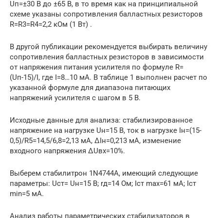
Uп=±30 В до ±65 В, в то время как на принципиальной
схеме указаны сопротивления балластных резисторов
R=R3=R4=2,2 кОм (1 Вт) .
В другой публикации рекомендуется выбирать величину
сопротивления балластных резисторов в зависимости
от напряжения питания усилителя по формуле R=
(Uп-15)/I, где I=8…10 мА. В таблице 1 выполнен расчет по
указанной формуле для диапазона питающих
напряжений усилителя с шагом в 5 В.
Исходные данные для анализа: стабилизированное
напряжение на нагрузке Uн=15 В, ток в нагрузке Iн=(15-
0,5)/R5=14,5/6,8=2,13 мА, ΔIн=0,213 мА, изменение
входного напряжения ΔUвх=10%.
Выберем стабилитрон 1N4744A, имеющий следующие
параметры: Uст= Uн=15 В; rд=14 Ом; Iст max=61 мА; Iст
min=5 мА.
Анализ работы параметрических стабилизаторов в