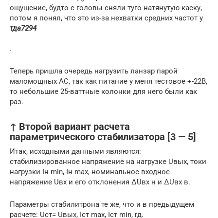
ощущение, будто с головы сняли туго натянутую каску,
потом я понял, что это из-за нехватки средних частот у
тда7294
.
Теперь пришла очередь нагрузить ланзар парой
маломощных АС, так как питание у меня тестовое +-22В,
то небольшие 25-ваттные колонки для него были как
раз.
↑ Второй вариант расчета
параметрического стабилизатора [3 — 5]
Итак, исходными данными являются:
стабилизированное напряжение на нагрузке Uвых, токи
нагрузки Iн min, Iн max, номинальное входное
напряжение Uвх и его отклонения ΔUвх н и ΔUвх в.
Параметры стабилитрона те же, что и в предыдущем
расчете: Uст= Uвых, Iст max, Iст min, rд.