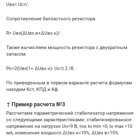
Uвх= Uст/.
Сопротивление балластного резистора:
R= Uвх(ΔUвх в+ΔUвх н)/.
Также вычисляем мощность резистора с двукратным
запасом:
Po=2(Uвх(1+ ΔUвх н)- Uст) 2 /R.
По приведенным в первом варианте расчета формулам
находим Kст, КПД и Kф.
↑ Пример расчета №3
Рассчитаем параметрический стабилизатор напряжения
со следующими характеристиками: стабилизированное
напряжение на нагрузке Uн=9 В; ток Iн min =0, Iн max =10
мА; изменение входного ΔUвх н=10%, ΔUвх в=15%.