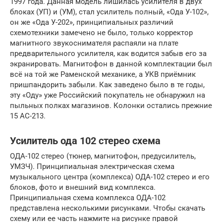
1997 года. Данная модель лишилась усилителя в двух
блоках (УП) и (УМ), стал усилитель полный, «Ода У-102»,
он же «Ода У-202», принципиальных различий
схемотехники замечено не было, только корректор
магнитного звукоснимателя распаяли на плате
предварительного усилителя, как водится забыв его за
экранировать. Магнитофон в данной комплектации был
всё на той же Раменской механике, а УКВ приёмник
пришпандорить забыли. Как заведено было в те годы,
эту «Оду» уже Российский покупатель не обнаружил на
пыльных полках магазинов. Колонки остались прежние
15 АС-213.
Усилитель ода 102 стерео схема
ОДА-102 стерео (тюнер, магнитофон, предусилитель,
УМЗЧ). Принципиальная электрическая схема
музыкального центра (комплекса) ОДА-102 стерео и его
блоков, фото и внешний вид комплекса.
Принципиальная схема комплекса ОДА-102
представлена несколькими рисунками. Чтобы скачать
схему или ее часть нажмите на рисунке правой