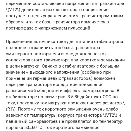
переменной составляющей напряжения на транзисторе
\(VT2\) делитель, с выхода которого напряжение
поступает в цепь управления этим транзистором таким
образом, что ток базы транзистора изменяется в
противофазе с напряжением пульсаций.
Применение источника тока для питания стабилитрона
позволяет ограничить ток базы транзистора
эмиттерного повторителя и, следовательно, ток
коллектора этого транзистора при коротком замыкании
в цепи нагрузки. Однако в стабилизаторах с большим
значением выходного напряжения (особенно при
применении германиевых транзисторов) возможен
перегрев транзистора вследствие повышения
рассеиваемой мощности и эффекта саморазогрева. В
стабилизаторе по схеме рис. 3.5-8б действует ООС по
току, поскольку ток нагрузки протекает через резистор \
(R1\). Поэтому ток короткого замыкания очень слабо
зависит от температуры корпуса транзистора \(VT2\) и
лавинный саморазогрев не проявляется до температур
порядка 50…60 °C. Ток короткого замыкания