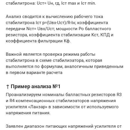
стабилитрона: Uст= Uн, rд, Iст max и Iст min.
Анализ сводится к вычислению рабочего тока
стабилитрона Iст р=(Uвх-Uст)/R-Iн; коэффициента
передачи Nст= Uвх/Uст; мощности Po балластного
резистора, коэффициента стабилизации Kст, КПД и
коэффициента фильтрации Kф.
Важной является проверка режима работы
стабилитрона в схеме стабилизатора, которая
выполняется по формулам, аналогичным приведенным
в первом варианте расчета
↑ Пример анализа №1
Проанализируем номиналы балластных резисторов R3
и R4 компенсационных стабилизаторов напряжения
усилителя «Ланзар» в зависимости от используемого
напряжения питания.
Заявлен диапазон питающих напряжений усилителя от