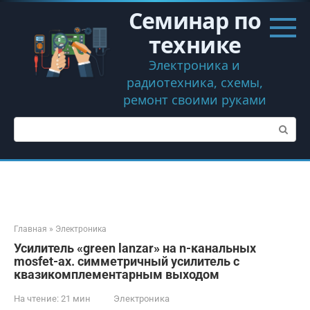
Перейти
Семинар по
к
контенту
технике
Электроника и
радиотехника, схемы,
ремонт своими руками
Поиск:
Главная
»
Электроника
Усилитель «green lanzar» на n-канальных
mosfet-ах. симметричный усилитель с
квазикомплементарным выходом
На чтение:
21 мин
Электроника