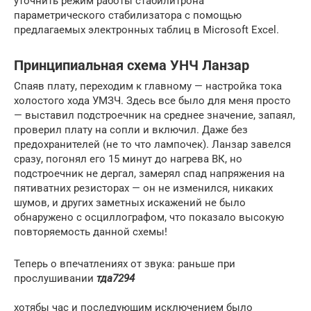
уточнить режим работы стабилитрона
параметрического стабилизатора с помощью
предлагаемых электронных таблиц в Microsoft Excel.
Принципиальная схема УНЧ Ланзар
Спаяв плату, переходим к главному — настройка тока
холостого хода УМЗЧ. Здесь все было для меня просто
— выставил подстроечник на среднее значение, запаял,
проверил плату на сопли и включил. Даже без
предохранителей (не то что лампочек). Ланзар завелся
сразу, погонял его 15 минут до нагрева ВК, но
подстроечник не дергал, замерял спад напряжения на
пятиватних резисторах — он не изменился, никаких
шумов, и других заметных искажений не было
обнаружено с осциллографом, что показало высокую
повторяемость данной схемы!
Теперь о впечатлениях от звука: раньше при
прослушивании
тда7294
хотябы час и последующим исключением было