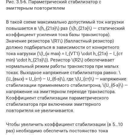
Рис. 3.5-6. Параметрический стабилизатор с
эмиттерным повторителем
В такой схеме максимально допустимый ток нагрузки
повышается в \(h_{21э}\) раз (\(h_{21э}\) — статический
коэффициент усиления тока базы транзистора).
Значение резистора \(R1\) (балластный резистор)
должно подбираться в зависимости от конкретного
тока нагрузки (\(I_{н max} = I_{VT1} \cdot h_{21э} – I_{ст
min} \cdot h_{21э}\)). Резистор \(R2\) обеспечивает
нормальный режим работы транзистора при малых
токах. Выходное напряжение стабилизатора равно: \
(U_{вых} = U_{ст} – U_{б-э}\), где \(U_{ст}\) — напряжение
стабилизации применяемого стабилитрона, \(U_{б-э}\) —
напряжение на эмиттерном переходе транзистора.
Коэффициент стабилизации параметрического
стабилизатора при включении эмиттерного
повторителя не увеличивается.
Чтобы увеличить коэффициент стабилизации (в 5…10
раз) необходимо обеспечить постоянство тока