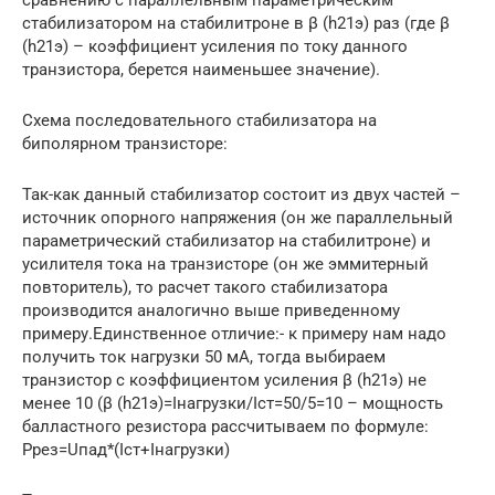
сравнению с параллельным параметрическим
стабилизатором на стабилитроне в β (h21э) раз (где β
(h21э) – коэффициент усиления по току данного
транзистора, берется наименьшее значение).
Схема последовательного стабилизатора на
биполярном транзисторе:
Так-как данный стабилизатор состоит из двух частей –
источник опорного напряжения (он же параллельный
параметрический стабилизатор на стабилитроне) и
усилителя тока на транзисторе (он же эммитерный
повторитель), то расчет такого стабилизатора
производится аналогично выше приведенному
примеру.Единственное отличие:- к примеру нам надо
получить ток нагрузки 50 мА, тогда выбираем
транзистор с коэффициентом усиления β (h21э) не
менее 10 (β (h21э)=Iнагрузки/Iст=50/5=10 – мощность
балластного резистора рассчитываем по формуле:
Ррез=Uпад*(Iст+Iнагрузки)