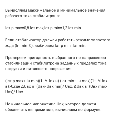
Вычисляем максимальное и минимальное значения
рабочего тока стабилитрона:
Iст р max=0,8 Iст max,Iст р min=1,2 Iст min.
Если стабилизатор должен работать режиме холостого
хода (Iн min=0), выбираем Iст р min=Iст min.
Проверяем пригодность выбранного по напряжению
стабилизации стабилитрона заданных пределах тока
нагрузки и питающего напряжения:
(Iст р max+ Iн min)(1- ΔUвх н)-(Iст min+ Iн max)(1+ ΔUвх
в)>0,где ΔUвх н=(Uвх- Uвх min)/ Uвх, ΔUвх в=(Uвх max-
Uвх)/ Uвх.
Номинальное напряжение Uвх, которое должен
обеспечить выпрямитель, вычисляем по формуле: