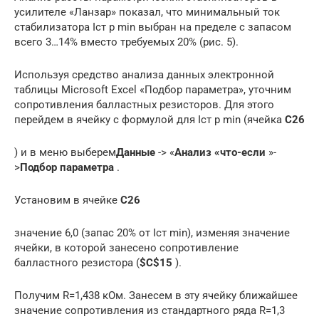
усилителе «Ланзар» показал, что минимальный ток
стабилизатора Iст р min выбран на пределе с запасом
всего 3…14% вместо требуемых 20% (рис. 5).
Используя средство анализа данных электронной
таблицы Microsoft Excel «Подбор параметра», уточним
сопротивления балластных резисторов. Для этого
перейдем в ячейку с формулой для Iст р min (ячейка
C26
) и в меню выберем
Данные
-> «
Анализ «что-если
»-
>
Подбор параметра
.
Установим в ячейке
C26
значение 6,0 (запас 20% от Iст min), изменяя значение
ячейки, в которой занесено сопротивление
балластного резистора (
$C$15
).
Получим R=1,438 кОм. Занесем в эту ячейку ближайшее
значение сопротивления из стандартного ряда R=1,3