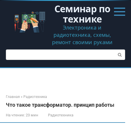
Перейти
Семинар по
к
контенту
технике
Электроника и
радиотехника, схемы,
ремонт своими руками
Поиск:
Главная
»
Радиотехника
Что такое трансформатор. принцип работы
На чтение:
23 мин
Радиотехника