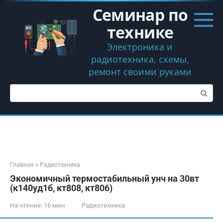
Перейти
Семинар по
к
контенту
технике
Электроника и
радиотехника, схемы,
ремонт своими руками
Поиск:
Главная
»
Радиотехника
Экономичный термостабильный унч на 30вт
(к140уд1б, кт808, кт806)
На чтение:
16 мин
Радиотехника