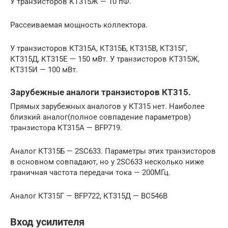
У транзисторов КТ315Ж — 10 пФ.
Рассеиваемая мощность коллектора.
У транзисторов КТ315А, КТ315Б, КТ315В, КТ315Г,
КТ315Д, КТ315Е — 150 мВт. У транзисторов КТ315Ж,
КТ315И — 100 мВт.
Зарубежные аналоги транзисторов КТ315.
Прямых зарубежных аналогов у КТ315 нет. Наиболее
близкий аналог(полное совпадение параметров)
транзистора КТ315А — BFP719.
Аналог КТ315Б — 2SC633. Параметры этих транзисторов
в основном совпадают, но у 2SC633 несколько ниже
граничная частота передачи тока — 200МГц.
Аналог КТ315Г — BFP722, КТ315Д — BC546B
Вход усилителя