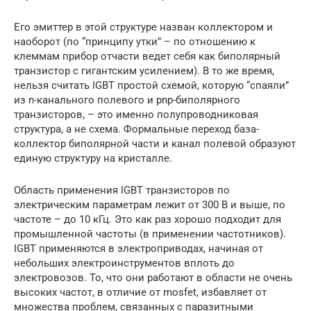
Его эмиттер в этой структуре назван коллектором и
наоборот (по “принципу утки” – по отношению к
клеммам прибор отчасти ведет себя как биполярный
транзистор с гигантским усилением). В то же время,
нельзя считать IGBT простой схемой, которую “спаяли”
из n-канального полевого и pnp-биполярного
транзисторов, – это именно полупроводниковая
структура, а не схема. Формальные переход база-
коллектор биполярной части и канал полевой образуют
единую структуру на кристалле.
Область применения IGBT транзисторов по
электрическим параметрам лежит от 300 В и выше, по
частоте – до 10 кГц. Это как раз хорошо подходит для
промышленной частоты (в применении частотников).
IGBT применяются в электроприводах, начиная от
небольших электроинструментов вплоть до
электровозов. То, что они работают в области не очень
высоких частот, в отличие от mosfet, избавляет от
множества проблем, связанных с паразитными