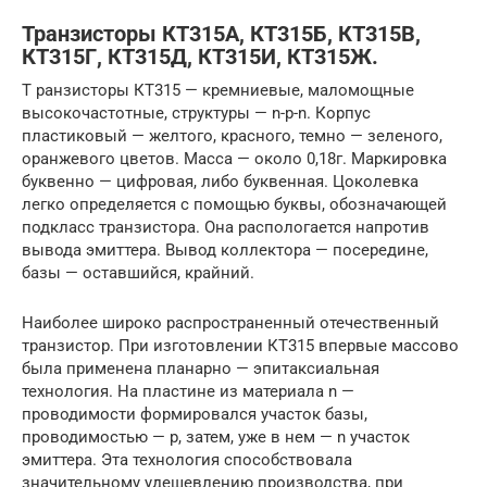
Транзисторы КТ315А, КТ315Б, КТ315В,
КТ315Г, КТ315Д, КТ315И, КТ315Ж.
Т ранзисторы КТ315 — кремниевые, маломощные
высокочастотные, структуры — n-p-n. Корпус
пластиковый — желтого, красного, темно — зеленого,
оранжевого цветов. Масса — около 0,18г. Маркировка
буквенно — цифровая, либо буквенная. Цоколевка
легко определяется с помощью буквы, обозначающей
подкласс транзистора. Она распологается напротив
вывода эмиттера. Вывод коллектора — посередине,
базы — оставшийся, крайний.
Наиболее широко распространенный отечественный
транзистор. При изготовлении КТ315 впервые массово
была применена планарно — эпитаксиальная
технология. На пластине из материала n —
проводимости формировался участок базы,
проводимостью — p, затем, уже в нем — n участок
эмиттера. Эта технология способствовала
значительному удешевлению производства, при