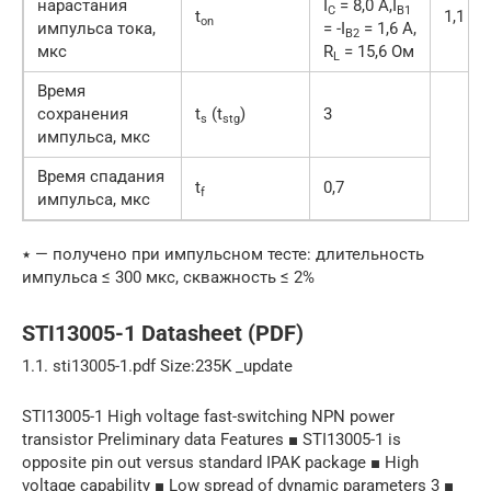
нарастания
I
= 8,0 А,I
C
B1
t
1,1
on
импульса тока,
= -I
= 1,6 А,
B2
мкс
R
= 15,6 Ом
L
Время
сохранения
t
(t
)
3
s
stg
импульса, мкс
Время спадания
t
0,7
f
импульса, мкс
٭ — получено при импульсном тесте: длительность
импульса ≤ 300 мкс, скважность ≤ 2%
STI13005-1 Datasheet (PDF)
1.1. sti13005-1.pdf Size:235K _update
STI13005-1 High voltage fast-switching NPN power
transistor Preliminary data Features ■ STI13005-1 is
opposite pin out versus standard IPAK package ■ High
voltage capability ■ Low spread of dynamic parameters 3 ■