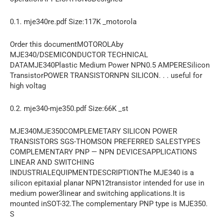
0.1. mje340re.pdf Size:117K _motorola
Order this documentMOTOROLAby
MJE340/DSEMICONDUCTOR TECHNICAL
DATAMJE340Plastic Medium Power NPN0.5 AMPERESilicon
TransistorPOWER TRANSISTORNPN SILICON. . . useful for
high voltag
0.2. mje340-mje350.pdf Size:66K _st
MJE340MJE350COMPLEMETARY SILICON POWER
TRANSISTORS SGS-THOMSON PREFERRED SALESTYPES
COMPLEMENTARY PNP — NPN DEVICESAPPLICATIONS
LINEAR AND SWITCHING
INDUSTRIALEQUIPMENTDESCRIPTIONThe MJE340 is a
silicon epitaxial planar NPN12transistor intended for use in
medium power3linear and switching applications.It is
mounted inSOT-32.The complementary PNP type is MJE350.
S