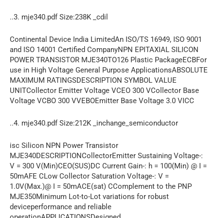
..3. mje340.pdf Size:238K _cdil
Continental Device India LimitedAn ISO/TS 16949, ISO 9001
and ISO 14001 Certified CompanyNPN EPITAXIAL SILICON
POWER TRANSISTOR MJE340TO126 Plastic PackageECBFor
use in High Voltage General Purpose ApplicationsABSOLUTE
MAXIMUM RATINGSDESCRIPTION SYMBOL VALUE
UNITCollector Emitter Voltage VCEO 300 VCollector Base
Voltage VCBO 300 VVEBOEmitter Base Voltage 3.0 VICC
..4. mje340.pdf Size:212K _inchange_semiconductor
isc Silicon NPN Power Transistor
MJE340DESCRIPTIONCollectorEmitter Sustaining Voltage-:
V = 300 V(Min)CEO(SUS)DC Current Gain-: h = 100(Min) @ I =
50mAFE CLow Collector Saturation Voltage-: V =
1.0V(Max.)@ I = 50mACE(sat) CComplement to the PNP
MJE350Minimum Lot-to-Lot variations for robust
deviceperformance and reliable
operationAPPLICATIONSDesigned