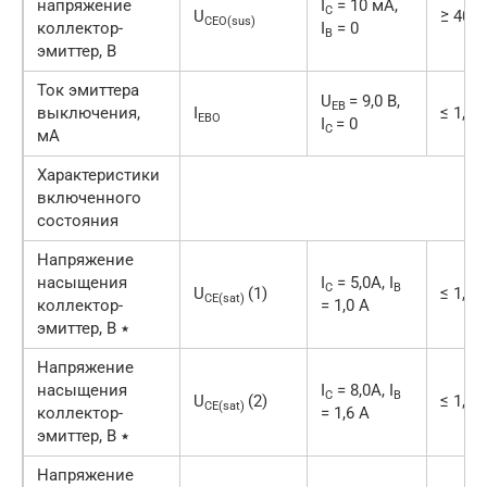
напряжение
I
= 10 мА,
C
U
≥ 400
CEO(sus)
коллектор-
I
= 0
B
эмиттер, В
Ток эмиттера
U
= 9,0 В,
EB
выключения,
I
≤ 1,0
EBO
I
= 0
C
мА
Характеристики
включенного
состояния
Напряжение
насыщения
I
= 5,0А, I
C
B
U
(1)
≤ 1,0
CE(sat)
коллектор-
= 1,0 А
эмиттер, В ٭
Напряжение
насыщения
I
= 8,0А, I
C
B
U
(2)
≤ 1,5
CE(sat)
коллектор-
= 1,6 А
эмиттер, В ٭
Напряжение