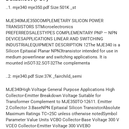
..1. mje340 mje350.pdf Size:501K _st
MJE340MJE350COMPLEMETARY SILICON POWER
TRANSISTORS STMicroelectronics
PREFERREDSALESTYPES COMPLEMENTARY PNP — NPN
DEVICESAPPLICATIONS LINEAR AND SWITCHING
INDUSTRIALEQUIPMENT DESCRIPTION 12The MJE340 is a
Silicon Epitaxial Planar NPN3transistor intended for use in
medium powerlinear and switching applications. It is
mounted inSOT-32.SOT-32The complementa
..2. mje340.pdf Size:37K _fairchild_semi
MJE340High Voltage General Purpose Applications High
Collector-Emitter Breakdown Voltage Suitable for
Transformer Complement to MJE350TO-12611. Emitter
2.Collector 3.BaseNPN Epitaxial Silicon TransistorAbsolute
Maximum Ratings TC=25C unless otherwise notedSymbol
Parameter Value Units VCBO Collector-Base Voltage 300 V
VCEO Collector-Emitter Voltage 300 VVEBO