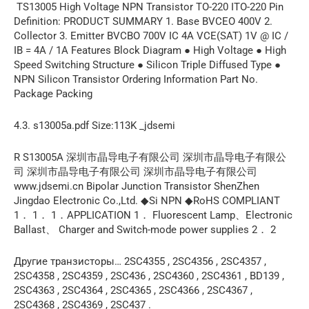
TS13005 High Voltage NPN Transistor TO-220 ITO-220 Pin
Definition: PRODUCT SUMMARY 1. Base BVCEO 400V 2.
Collector 3. Emitter BVCBO 700V IC 4A VCE(SAT) 1V @ IC /
IB = 4A / 1A Features Block Diagram ● High Voltage ● High
Speed Switching Structure ● Silicon Triple Diffused Type ●
NPN Silicon Transistor Ordering Information Part No.
Package Packing
4.3. s13005a.pdf Size:113K _jdsemi
R S13005A 深圳市晶导电子有限公司 深圳市晶导电子有限公
司 深圳市晶导电子有限公司 深圳市晶导电子有限公司
www.jdsemi.cn Bipolar Junction Transistor ShenZhen
Jingdao Electronic Co.,Ltd. ◆Si NPN ◆RoHS COMPLIANT
1． 1． 1．APPLICATION 1． Fluorescent Lamp、Electronic
Ballast、 Charger and Switch-mode power supplies 2． 2
Другие транзисторы… 2SC4355 , 2SC4356 , 2SC4357 ,
2SC4358 , 2SC4359 , 2SC436 , 2SC4360 , 2SC4361 , BD139 ,
2SC4363 , 2SC4364 , 2SC4365 , 2SC4366 , 2SC4367 ,
2SC4368 , 2SC4369 , 2SC437 .