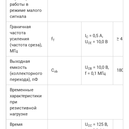
работы в
режиме малого
сигнала
Граничная
частота
I
= 0,5 А,
C
усиления
f
≥ 4
T
U
= 10,0 В
CE
(частота среза),
МГц
Выходная
емкость
U
= 10,0 В,
CB
C
180
ob
(коллекторного
f = 0,1 МГц
перехода), пФ
Временные
характеристики
при
резистивной
нагрузке
Время
U
= 125 В,
CC