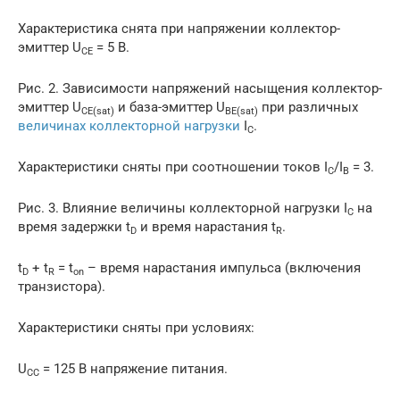
Характеристика снята при напряжении коллектор-
эмиттер U
= 5 В.
CE
Рис. 2. Зависимости напряжений насыщения коллектор-
эмиттер U
и база-эмиттер U
при различных
CE
(
sat
)
BE
(
sat
)
величинах коллекторной нагрузки
I
.
C
Характеристики сняты при соотношении токов I
/I
= 3.
C
B
Рис. 3. Влияние величины коллекторной нагрузки I
на
C
время задержки t
и время нарастания t
.
D
R
t
+ t
= t
– время нарастания импульса (включения
D
R
on
транзистора).
Характеристики сняты при условиях:
U
= 125 В напряжение питания.
CC