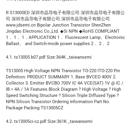
R S13005ED 深圳市晶导电子有限公司 深圳市晶导电子有限公
司 深圳市晶导电子有限公司 深圳市晶导电子有限公司
www.jdsemi.cn Bipolar Junction Transistor ShenZhen
Jingdao Electronic Co.,Ltd. ◆Si NPN ◆RoHS COMPLIANT
1． 1． 1．APPLICATION 1． Fluorescent Lamp、Electronic
Ballast、 and Switch-mode power supplies 2． 2． 2
4.1. ts13005 b07.pdf Size:364K _taiwansemi
TS13005 High Voltage NPN Transistor TO-220 ITO-220 Pin
Definition: PRODUCT SUMMARY 1. Base BVCEO 400V 2.
Collector 3. Emitter BVCBO 700V IC 4A VCE(SAT) 1V @ IC /
IB = 4A / 1A Features Block Diagram ? High Voltage ? High
Speed Switching Structure ? Silicon Triple Diffused Type ?
NPN Silicon Transistor Ordering Information Part No.
Package Packing TS13005CZ
4.2. ts13005ci-cz.pdf Size:361K _taiwansemi