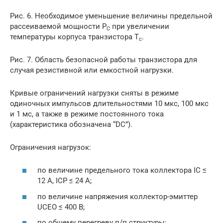
Рис. 6. Необходимое уменьшение величины предельной
рассеиваемой мощности P
при увеличении
C
температуры корпуса транзистора T
.
c
Рис. 7. Область безопасной работы транзистора для
случая резистивной или емкостной нагрузки.
Кривые ограничений нагрузки сняты в режиме
одиночных импульсов длительностями 10 мкс, 100 мкс
и 1 мс, а также в режиме постоянного тока
(характеристика обозначена “DC”).
Ограничения нагрузок:
по величине предельного тока коллектора IC ≤
12 А, ICP ≤ 24 А;
по величине напряжения коллектор-эмиттер
UCEO ≤ 400 В;
по общему перегреву п/п структуры;