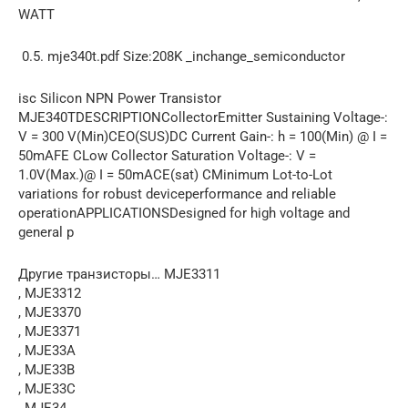
WATT
0.5. mje340t.pdf Size:208K _inchange_semiconductor
isc Silicon NPN Power Transistor
MJE340TDESCRIPTIONCollectorEmitter Sustaining Voltage-:
V = 300 V(Min)CEO(SUS)DC Current Gain-: h = 100(Min) @ I =
50mAFE CLow Collector Saturation Voltage-: V =
1.0V(Max.)@ I = 50mACE(sat) CMinimum Lot-to-Lot
variations for robust deviceperformance and reliable
operationAPPLICATIONSDesigned for high voltage and
general p
Другие транзисторы… MJE3311
, MJE3312
, MJE3370
, MJE3371
, MJE33A
, MJE33B
, MJE33C
, MJE34