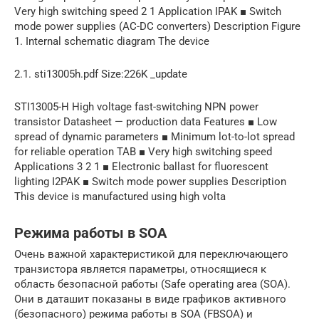
Very high switching speed 2 1 Application IPAK ■ Switch
mode power supplies (AC-DC converters) Description Figure
1. Internal schematic diagram The device
2.1. sti13005h.pdf Size:226K _update
STI13005-H High voltage fast-switching NPN power
transistor Datasheet — production data Features ■ Low
spread of dynamic parameters ■ Minimum lot-to-lot spread
for reliable operation TAB ■ Very high switching speed
Applications 3 2 1 ■ Electronic ballast for fluorescent
lighting I2PAK ■ Switch mode power supplies Description
This device is manufactured using high volta
Режима работы в SOA
Очень важной характеристикой для переключающего
транзистора является параметры, относящиеся к
область безопасной работы (Safe operating area (SOA).
Они в даташит показаны в виде графиков активного
(безопасного) режима работы в SOA (FBSOA) и