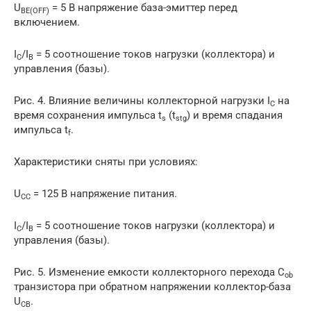
U
= 5 В напряжение база-эмиттер перед
BE
(
OFF
)
включением.
I
/I
= 5 соотношение токов нагрузки (коллектора) и
С
B
управления (базы).
Рис. 4. Влияние величины коллекторной нагрузки I
на
C
время сохранения импульса t
(t
) и время спадания
s
stg
импульса t
.
f
Характеристики сняты при условиях:
U
= 125 В напряжение питания.
CC
I
/I
= 5 соотношение токов нагрузки (коллектора) и
С
B
управления (базы).
Рис. 5. Изменение емкости коллекторного перехода C
ob
транзистора при обратном напряжении коллектор-база
U
.
CB