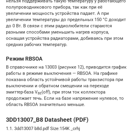
нельзя поддерживать такую температуру у работающего
полупроводникового прибора, так как при её
увеличении мощность устройства падает. А при
увеличении температуры до предельных 150 °С доходит
до 0 Вт. В связи с этим радиолюбители стараются
разными способами уменьшить нагрев корпуса,
оснащая устройства радиаторами, добиваясь при этом
средних рабочих температур.
Режим RBSOA
В справочнике на 13003 (рисунке 12), приводится график
работы в режиме выключения — RBSOA. На графике
показана область устойчивой работы транзистора при
выключении и обратном смещении на переходе
эмиттер-база V
(off), при этом ток коллектора
BE
продолжает течь. Если на базе напряжение нулевое, то
область RBSOA значительно меньше.
3DD13007_B8 Datasheet (PDF)
1.1. 3dd13007 b8d.pdf Size:154K _crhj