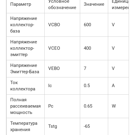
Условное
Единица
Параметр
Значение
обозначение
измерени
Напряжение
коллектор-
VCBO
600
V
база
Напряжение
коллектор-
VCEO
400
V
эмиттер
Напряжение
VEBO
7
V
Эмиттер-База
Ток
Ic
0.5
A
коллектора
Полная
рассеиваемая
Pc
0.65
W
мощность
Температура
Tstg
-65
хранения