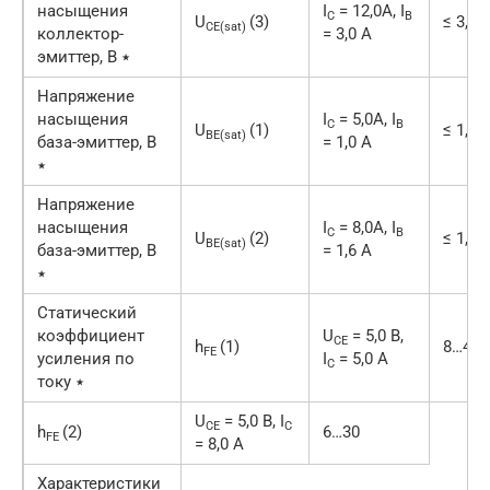
насыщения
I
= 12,0А, I
C
B
U
(3)
≤ 3,0
CE(sat)
коллектор-
= 3,0 А
эмиттер, В ٭
Напряжение
насыщения
I
= 5,0А, I
C
B
U
(1)
≤ 1,2
BE(sat)
база-эмиттер, В
= 1,0 А
٭
Напряжение
насыщения
I
= 8,0А, I
C
B
U
(2)
≤ 1,6
BE(sat)
база-эмиттер, В
= 1,6 А
٭
Статический
коэффициент
U
= 5,0 В,
CE
h
(1)
8…40
FE
усиления по
I
= 5,0 А
C
току ٭
U
= 5,0 В, I
CE
C
h
(2)
6…30
FE
= 8,0 А
Характеристики