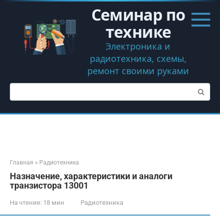
Перейти
Семинар по
к
контенту
технике
Электроника и
радиотехника, схемы,
ремонт своими руками
Поиск:
Главная
»
Радиотехника
Назначение, характеристики и аналоги
транзистора 13001
На чтение:
18 мин
Радиотехника