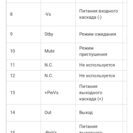
Ми
Питания входного
8
-Vs
кл
каскада (-)
пи
Бл
9
Stby
Режим ожидания
уп
Режим
10
Mute
приглушения
11
N.C.
Не используется
–
12
N.C.
Не используется
–
Питания
Пл
13
+PwVs
выходного
кл
каскада (+)
бл
Вы
14
Out
Выход
ау
Питания
Ми
15
-PwVs
выходного
кл