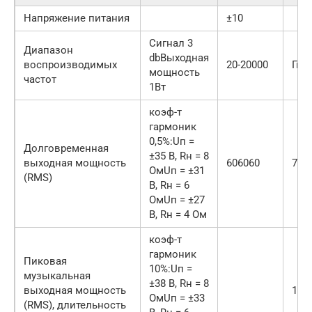
Напряжение питания
±10
Cигнал 3
Диапазон
dbВыходная
воспроизводимых
20-20000
Гц
мощность
частот
1Вт
коэф-т
гармоник
0,5%:Uп =
Долговременная
±35 В, Rн = 8
выходная мощность
606060
707
ОмUп = ±31
(RMS)
В, Rн = 6
ОмUп = ±27
В, Rн = 4 Ом
коэф-т
гармоник
Пиковая
10%:Uп =
музыкальная
±38 В, Rн = 8
выходная мощность
100
ОмUп = ±33
(RMS), длительность