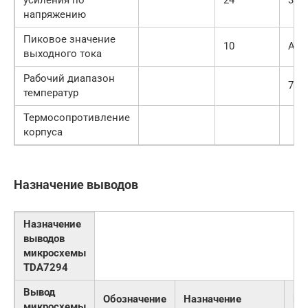
усиления по
24
30
напряжению
Пиковое значение
10
А
выходного тока
Рабочий диапазон
70
температур
Термосопротивление
корпуса
Назначение выводов
Назначение
выводов
микросхемы
TDA7294
Вывод
Обозначение
Назначение
По
микросхемы