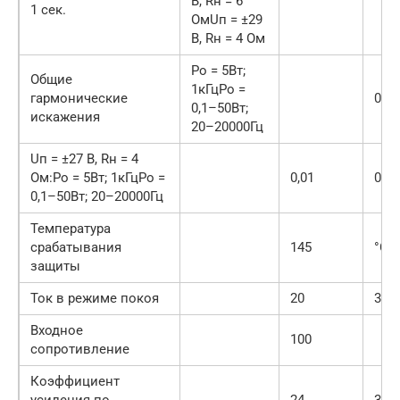
В, Rн = 6
1 сек.
ОмUп = ±29
В, Rн = 4 Ом
Po = 5Вт;
Общие
1кГцPo =
гармонические
0,00
0,1–50Вт;
искажения
20–20000Гц
Uп = ±27 В, Rн = 4
Ом:Po = 5Вт; 1кГцPo =
0,01
0,1
0,1–50Вт; 20–20000Гц
Температура
срабатывания
145
°C
защиты
Ток в режиме покоя
20
30
Входное
100
сопротивление
Коэффициент