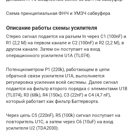
Схема принципиальная ФНЧ и УМЗЧ сабвуфера
Описание работы схемы усилителя
Стерео сигнал подается на разъем In через C1 (100nF) и
R1 (2,2 М) на первом канале и C2 (100nF) и R2 (2,2 М), в
другом канале. Затем он поступает на вход
операционного усилителя U1A (TL074).
Потенциометром P1 (220k), работающем в цепи
обратной связи усилителя U1A, выполняется
регулировка усиления всей системы. Далее сигнал
подается на фильтр второго порядка с элементами U1B
(TL074), R3 (68k), R4 (150к), C3 (22nF) и C4 (4,7 nF),
который работает как фильтр Баттерворта.
Через цепь C5 (220nF), R5 (100k) сигнал поступает на
повторитель U1C, а затем через C6 (10uF) на вход
усилителя U2 (TDA2030).