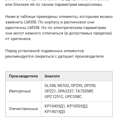
или близкие ей по своим параметрам микросхемы.
Ниже в таблице приведены элементы, которыми можно
заменить LM358. По корпусу и распиновке они
идентичны LM358. Но по электрическим параметрам
они могут немного отличаться (в допустимых пределах)
от оригинала.
Перед установкой подменных элементов
рекомендуется свериться с даташит производителя.
Производители
Аналоги
GL358, NE532, OP295, OP290,
Импортные
OP221, OPA2237, TA75358P,
UPC1251C, UPC358C
КР1040УД1, КР1053УД2,
Отечественные
КР1401УД5