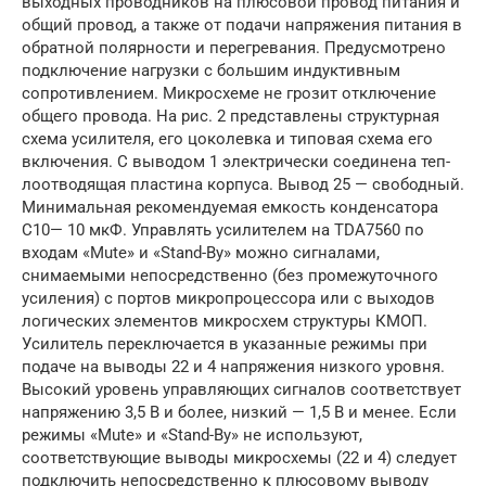
выходных проводников на плюсовой провод питания и
общий провод, а также от подачи напряжения питания в
обратной полярности и перегревания. Предусмотрено
подключение нагрузки с большим индуктивным
сопротивлением. Микросхеме не грозит отключение
общего провода. На рис. 2 представлены структурная
схема усилителя, его цоколевка и типовая схема его
включения. С выводом 1 электрически соединена теп-
лоотводящая пластина корпуса. Вывод 25 — свободный.
Минимальная рекомендуемая емкость конденсатора
С10— 10 мкФ. Управлять усилителем на TDA7560 по
входам «Mute» и «Stand-By» можно сигналами,
снимаемыми непосредственно (без промежуточного
усиления) с портов микропроцессора или с выходов
логических элементов микросхем структуры КМОП.
Усилитель переключается в указанные режимы при
подаче на выводы 22 и 4 напряжения низкого уровня.
Высокий уровень управляющих сигналов соответствует
напряжению 3,5 В и более, низкий — 1,5 В и менее. Если
режимы «Mute» и «Stand-By» не используют,
соответствующие выводы микросхемы (22 и 4) следует
подключить непосредственно к плюсовому выводу