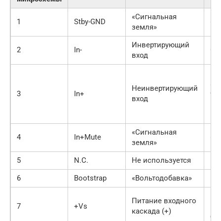
«Сигнальная
1
Stby-GND
«О
земля»
Инвертирующий
2
In-
Об
вход
Вх
ау
Неинвертирующий
3
In+
че
вход
ра
ко
«Сигнальная
4
In+Mute
«О
земля»
5
N.C.
Не используется
–
6
Bootstrap
«Вольтодобавка»
Ко
Пл
Питание входного
7
+Vs
кл
каскада (+)
бл