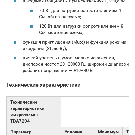
выходная мощность, при искажениях 0,3–0,8 %:
70 Вт для нагрузки сопротивлением 4
Ом, обычная схема;
120 Вт для нагрузки сопротивлением 8
Ом, мостовая схема;
функция приглушения (Mute) и функция режима
ожидания (Stand-By);
низкий уровень шумов, малые искажения,
диапазон частот 20–20000 Гц, широкий диапазон
рабочих напряжений — ±10–40 В.
Технические характеристики
Технические
характеристики
микросхемы
TDA7294
Параметр
Условия
Минимум
Тип