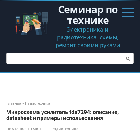
Перейти
Семинар по
к
контенту
технике
Электроника и
радиотехника, схемы,
ремонт своими руками
Поиск:
Главная
»
Радиотехника
Микросхема усилитель tda7294: описание,
datasheet и примеры использования
На чтение:
19 мин
Радиотехника