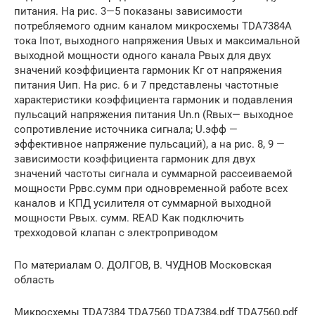
питания. На рис. 3—5 показаны зависимости
потребляемого одним каналом микросхемы TDA7384A
тока Iпот, выходного напряжения Uвых и максимальной
выходной мощности одного канала Рвых для двух
значений коэффициента гармоник Кг от напряжения
питания Uип. На рис. 6 и 7 представлены частотные
характеристики коэффициента гармоник и подавления
пульсаций напряжения питания Un.n (Rвых— выходное
сопротивление источника сигнала; U.эфф —
эффективное напряжение пульсаций), а на рис. 8, 9 —
зависимости коэффициента гармоник для двух
значений частоты сигнала и суммарной рассеиваемой
мощности Ррвс.сумм при одновременной работе всех
каналов и КПД усилителя от суммарной выходной
мощности Рвых. сумм. READ Как подключить
трехходовой клапан с электроприводом
По материалам О. ДОЛГОВ, В. ЧУДНОВ Московская
область
Микросхемы TDA7384 TDA7560 TDA7384.pdf TDA7560.pdf