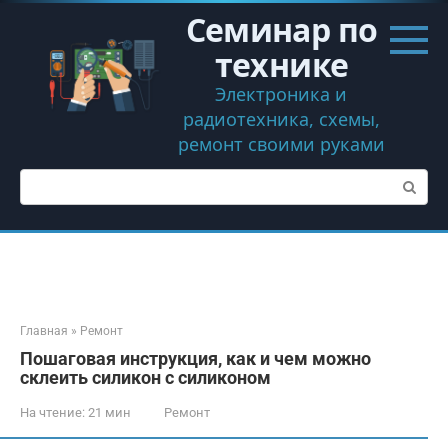
Перейти
Семинар по
к
контенту
технике
Электроника и
радиотехника, схемы,
ремонт своими руками
Поиск:
Главная
»
Ремонт
Пошаговая инструкция, как и чем можно
склеить силикон с силиконом
На чтение:
21 мин
Ремонт